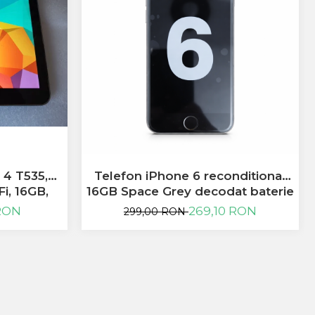
4 T535,
Telefon iPhone 6 reconditionat
Fi, 16GB,
16GB Space Grey decodat baterie
til
97%
 RON
269,10 RON
299,00 RON