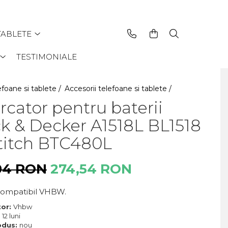
TABLETE
TESTIMONIALE
efoane si tablete /
Accesorii telefoane si tablete /
rcator pentru baterii
k & Decker A1518L BL1518
titch BTC480L
04 RON
274,54 RON
compatibil VHBW.
tor:
Vhbw
:
12 luni
odus:
nou