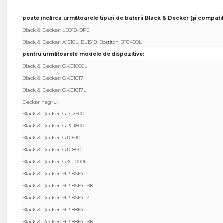
Flex antena
Flex buton
poate încărca următoarele tipuri de baterii Black & Decker (și compatib
Flex casca
Black & Decker: LB018-OPE
Flex incarcare
Black & Decker: A1518L, BL1518;
Bostitch BTC480L
Flex LCD
pentru următoarele modele de dispozitive:
Flex pornire
Black & Decker: GKC1000L
Flex volum
Black & Decker: GKC1817
Sonerie
Black & Decker: GKC1817L
Camera Video Telefon
Decker negru:
Black & Decker: GLC2500L
Allview
Black & Decker: GPC1800L
Apple
Black & Decker: GTC610L
HTC
Black & Decker: GTC800L
iPhone
Black & Decker: GXC1000L
LG
Black & Decker: HP186F4L
Nokia
Black & Decker: HP186F4LBK
Samsung
Black & Decker: HP186F4LK
Sony
Black & Decker: HP188F4L
Display
Black & Decker: HP188F4LBK