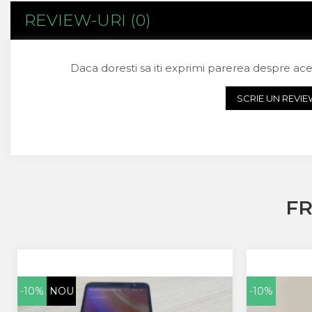
Sony
REVIEW-URI
(0)
Vodafone
Wiko
Xiaomi
Daca doresti sa iti exprimi parerea despre ac
ZTE
SCRIE UN REVI
Mufa Incarcare
Allview
Asus
Lenovo
Nokia
Samsung
F
Placi De Baza
Placa de baza Allview
Alcatel
Apple
Asus
-10%
NOU
-10%
HTC