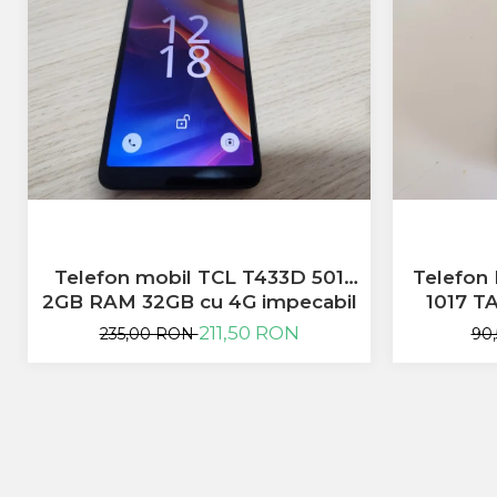
Huawei
LG
Nokia
Oppo
Samsung
Sony
Rama Mijloc Telefon
Allview
Allview
Huawei
Telefon mobil TCL T433D 501
Telefon 
LG
2GB RAM 32GB cu 4G impecabil
1017 T
Nokia
211,50 RON
235,00 RON
90
Samsung
Vodafone
Xiaomi
Touchscreen
Acer
ALCATEL