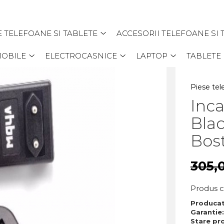
E TELEFOANE SI TABLETE
ACCESORII TELEFOANE SI 
MOBILE
ELECTROCASNICE
LAPTOP
TABLETE
Piese tel
Inca
Blac
Bos
305,
Produs 
Produca
Garantie
Stare pr