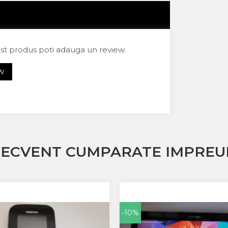
est produs poti adauga un review.
EW
RECVENT CUMPARATE IMPREU
-10%