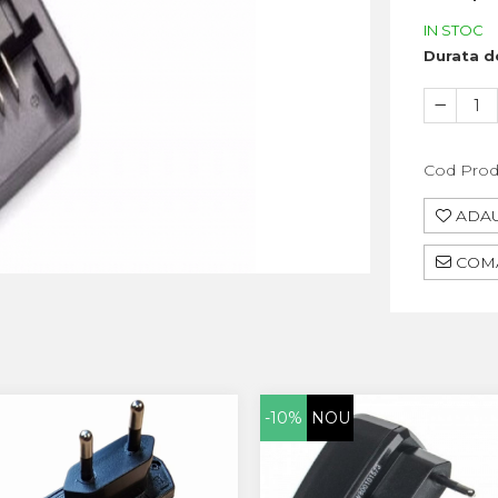
IN STOC
Durata de
Cod Prod
ADAU
COMA
-10%
NOU