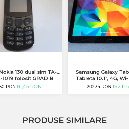
Nokia 130 dual sim TA-
Samsung Galaxy Tab 
A-1019 folosit GRAD B
Tableta 10.1", 4G, Wi-
Performanta si S
81,45 RON
182,11
,50 RON
202,34 RON
PRODUSE SIMILARE