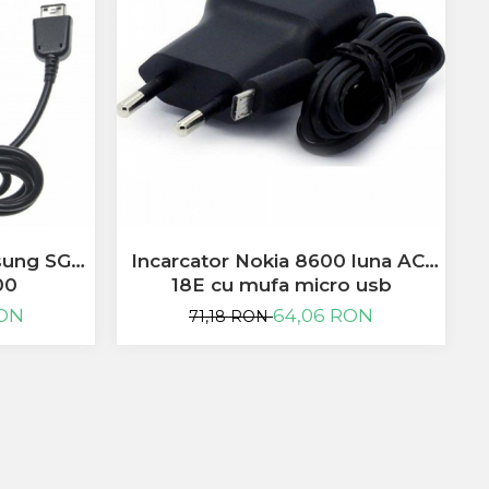
-
msung SGH
Incarcator Nokia 8600 luna AC-
00
18E cu mufa micro usb
RON
64,06 RON
71,18 RON