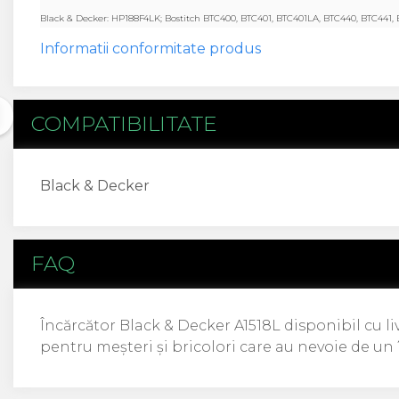
Acer
Black & Decker: HP188F4LK;
Bostitch BTC400, BTC401, BTC401LA, BTC440, BTC441,
Alcatel
Informatii conformitate produs
Allview
Asus
Asus
COMPATIBILITATE
Blackberry
Blackview
Display Oneplus
HTC
Black & Decker
HTC
Huawei
Iphone
FAQ
IPOD
Lenovo
LG
Încărcător Black & Decker A1518L disponibil cu li
Motorola
pentru meșteri și bricolori care au nevoie de un 
Nokia
Oppo
Samsung