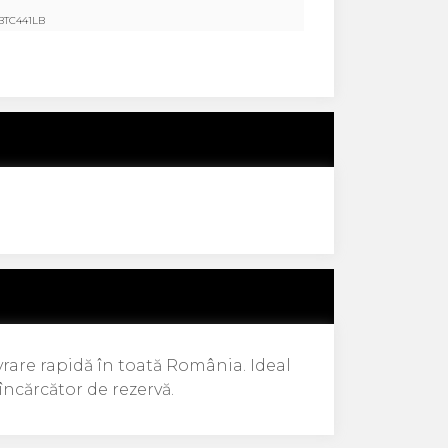
 BTC441LB
vrare rapidă în toată România. Ideal
încărcător de rezervă.