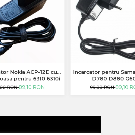
ator Nokia ACP-12E cu
Incarcator pentru Sa
oasa pentru 6310 6310i
D780 D880 G6
6230i folosit
89,10 RON
89,10 
,00 RON
99,00 RON