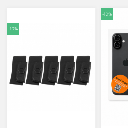
Allview
Blackberry
-10%
E-BODA
Google
-10%
HTC
Iphone
LG
MEIZU
Motorola
Nokia
Philips
Sony
Touchscreen Huawei
Touchscreen Lenovo
Touchscreen Samsung
UTOK
Vodafone
Vonino
Wiko