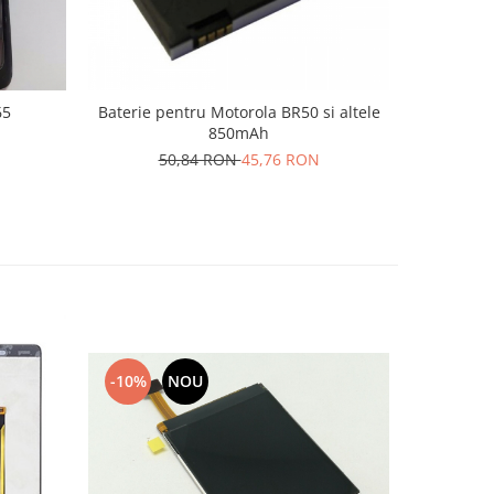
65
Baterie pentru Motorola BR50 si altele
Telefon N
850mAh
50,84 RON
45,76 RON
29
-10%
NOU
-10%