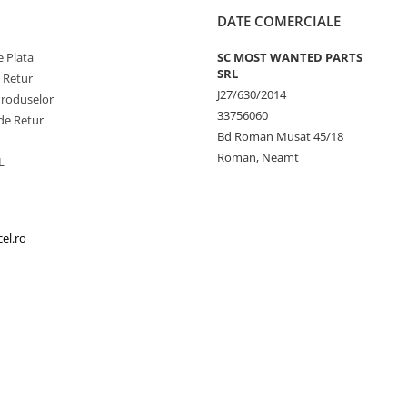
DATE COMERCIALE
 Plata
SC MOST WANTED PARTS
SRL
e Retur
J27/630/2014
Produselor
33756060
de Retur
Bd Roman Musat 45/18
Roman, Neamt
L