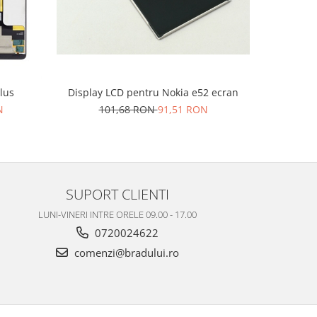
lus
Display LCD pentru Nokia e52 ecran
Displa
N
101,68 RON
91,51 RON
1
SUPORT CLIENTI
LUNI-VINERI INTRE ORELE 09.00 - 17.00
0720024622
comenzi@bradului.ro