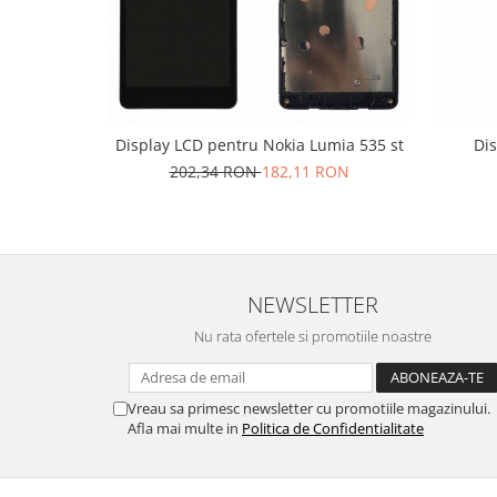
Lenovo
LG
Motorola
Nokia
Oppo
Display LCD pentru Nokia Lumia 535 st
Di
Samsung
202,34 RON
182,11 RON
Sony
Vodafone
Wiko
Xiaomi
NEWSLETTER
ZTE
Nu rata ofertele si promotiile noastre
Mufa incarcare
Allview
Asus
Vreau sa primesc newsletter cu promotiile magazinului.
Afla mai multe in
Politica de Confidentialitate
Lenovo
Nokia
Samsung