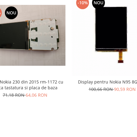
-10%
NOU
%
NOU
Nokia 230 din 2015 rm-1172 cu
Display pentru Nokia N95 
ca tastatura si placa de baza
100,66 RON
90,59 RON
71,18 RON
64,06 RON