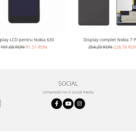
splay LCD pentru Nokia 630
Display complet Nokia 7 P
101,68 RON
91,51 RON
254,20 RON
228,78 RO
SOCIAL
Urmareste-ne in social media