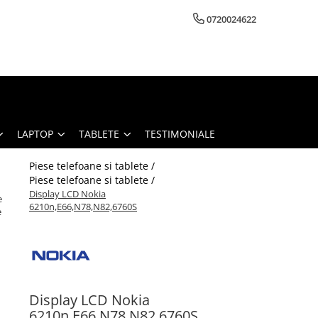
0720024622
LAPTOP
TABLETE
TESTIMONIALE
Piese telefoane si tablete /
Piese telefoane si tablete /
Display LCD Nokia
e
6210n,E66,N78,N82,6760S
e
Display LCD Nokia
6210n,E66,N78,N82,6760S