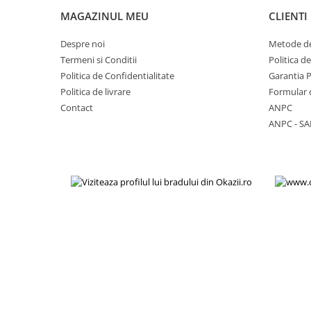
Placi de baza
MAGAZINUL MEU
CLIENTI
Placa de baza Allview
Despre noi
Metode de
Alcatel
Termeni si Conditii
Politica d
Apple
Politica de Confidentialitate
Garantia 
Asus
Politica de livrare
Formular 
HTC
Contact
ANPC
ANPC - SA
Huawei
LG
Nokia
Oppo
Samsung
Sony
Rama mijloc telefon
Allview
Allview
Huawei
LG