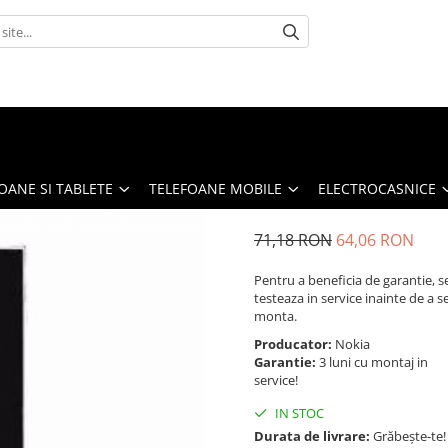
OANE SI TABLETE
TELEFOANE MOBILE
ELECTROCASNICE
71,18 RON
64,06 RON
Pentru a beneficia de garantie, s
testeaza in service inainte de a s
monta.
Producator:
Nokia
Garantie:
3 luni cu montaj in
service!
IN STOC
Durata de livrare:
Grăbește-te!