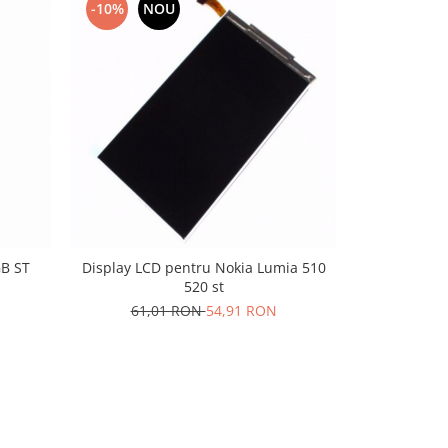
-10%
NOU
-10%
N
8GB ST
Display LCD pentru Nokia Lumia 510
Display L
520 st
100,
61,01 RON
54,91 RON