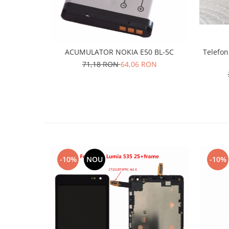
Nokia
Samsung
Sony
Display
ACUMULATOR NOKIA E50 BL-5C
Telefon
71,18 RON
64,06 RON
Acer
Alcatel
Allview
Asus
Asus
Blackberry
Blackview
-10%
NOU
-10%
Display Oneplus
HTC
HTC
Huawei
Iphone
IPOD