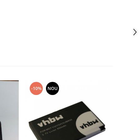
-10%
NOU
-10%