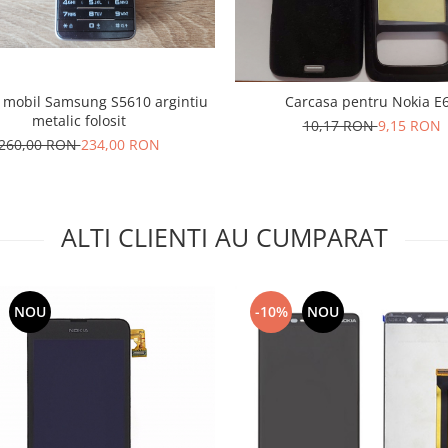
 mobil Samsung S5610 argintiu
Carcasa pentru Nokia E
metalic folosit
10,17 RON
9,15 RON
260,00 RON
234,00 RON
ALTI CLIENTI AU CUMPARAT
NOU
-10%
NOU