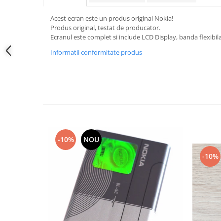
Samsung
Benzi flex
Sony
Acest ecran este un produs original Nokia!
Banda tastatura
Produs original, testat de producator.
Cablu coaxial
Ecranul este complet si include LCD Display, banda flexibil
Flex antena
Informatii conformitate produs
Flex buton
Flex casca
Flex incarcare
Flex LCD
Flex pornire
Flex volum
Sonerie
-10%
NOU
Camera video telefon
-10%
Allview
Apple
HTC
iPhone
LG