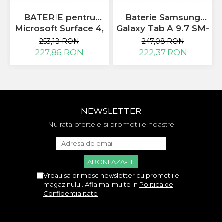
Allview
BATERIE pentru
Baterie Samsung
Blackberry
Microsoft Surface 4,
Galaxy Tab A 9.7 SM-
E-BODA
Pro 4, 1724 DYNR01
T550 EB-BT550ABE
253,18 RON
247,08 RON
Google
originala
227,86 RON
222,37 RON
HTC
Iphone
LG
MEIZU
Motorola
NEWSLETTER
Nokia
Nu rata ofertele si promotiile noastre
Philips
Sony
Touchscreen Huawei
Touchscreen Lenovo
Touchscreen Samsung
Vreau sa primesc newsletter cu promotiile
UTOK
magazinului. Afla mai multe in
Politica de
Confidentialitate
Vodafone
Vonino
Wiko