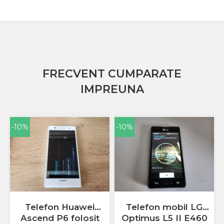
Sony
Vodafone
Wiko
Xiaomi
ZTE
FRECVENT CUMPARATE
Mufa Incarcare
IMPREUNA
Allview
Asus
Lenovo
Nokia
-10%
-10%
Samsung
Placi De Baza
Placa de baza Allview
Alcatel
Apple
Asus
Telefon Huawei
Telefon mobil LG
HTC
Ascend P6 folosit
Optimus L5 II E460