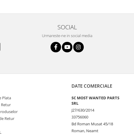
SOCIAL
Urmareste-ne in social media
DATE COMERCIALE
 Plata
SC MOST WANTED PARTS
SRL
e Retur
J27/630/2014
Produselor
33756060
de Retur
Bd Roman Musat 45/18
Roman, Neamt
L