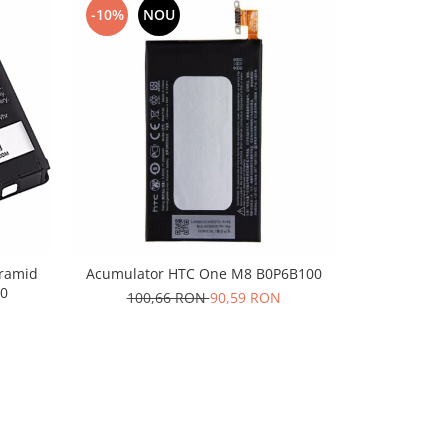
-10%
NOU
-10%
N
yramid
Acumulator HTC One M8 B0P6B100
Acumulato
0
100,66 RON
90,59 RON
40,