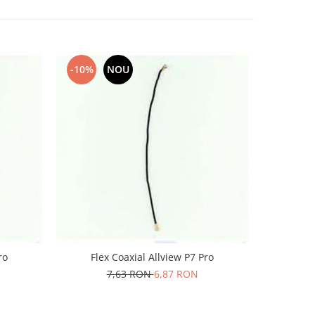
-10%
NOU
-10%
ro
Flex Coaxial Allview P7 Pro
Flex C
7,63 RON
6,87 RON
1