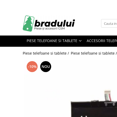
Piese telefoane si tablete
Accesorii telefoane si tablete
Telefoane mobile
Electrocasnice
LAPTOP
Tablete
Acumulatori
Incarcatoare
Telefoane Alcatel
Aparat Tuns
Laptop Allview
Tableta Allview
Allview
Apple
Telefoane Allview
Filtru aspirator
Tableta Motorola
PIESE TELEFOANE SI TABLETE
ACCESORII TELEF
Blackberry
Asus
Telefoane Blackberry
Filtru frigider
Tableta Samsung
LG
Black & Decker
Telefoane defecte pentru piese
Filtru umidificator
Tablete Ipad
Piese telefoane si tablete /
Piese telefoane si tablete 
Samsung
Canon
Telefoane Htc
Piese aspiratoare
Lenovo
Htc
-10%
NOU
Telefoane Huawei
Piese auto
Xiaomi
Microsoft
Telefoane iPhone
Oneplus
Motorola
Huawei
Nokia
Telefoane Kruger
Sony
Philips
Telefoane Maxcom
Motorola
Samsung
Telefoane Motorola
Alcatel
Sony
Telefoane Nokia
Apple
Alte accesorii