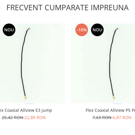
FRECVENT CUMPARATE IMPREUNA
NOU
-10%
NOU
Flex Coaxial Allview E3 jump
Flex Coaxial Allview P5 P
25,42 RON
22,88 RON
7,63 RON
6,87 RON