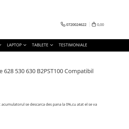
0720024622
0,00
LAPTOP
TABLETE
TESTIMONIALE
e 628 530 630 B2PST100 Compatibil
t acumulatorul se descarca des pana la 0%,cu atat el se va