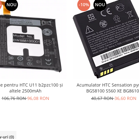
%
NOU
-10%
NOU
ie pentru HTC U11 b2pzc100 și
Acumulator HTC Sensation p
altele 2500mAh
BG58100 S560 XE BG8610
106,76 RON
96,08 RON
40,67 RON
36,60 RON
w-uri
(0)