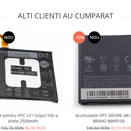
ALTI CLIENTI AU CUMPARAT
NOU
-10%
NOU
ie pentru HTC U11 b2pzc100 și
Acumulator HTC DESIRE A81
altele 2500mAh
BRAVO BB99100
106,76 RON
96,08 RON
100,66 RON
90,59 RO