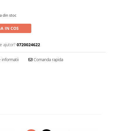
a din stoc
A IN COS
e ajutor?
0720024622
informatii
Comanda rapida