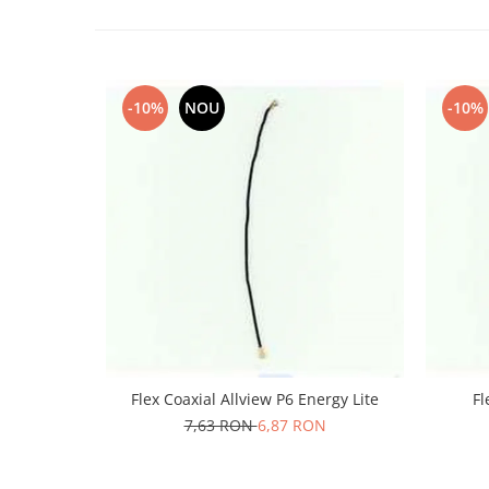
Nokia
Samsung
Sony
-10%
NOU
-10%
Display
Acer
Alcatel
Allview
Asus
Asus
Blackberry
Blackview
Display Oneplus
HTC
HTC
Flex Coaxial Allview P6 Energy Lite
7,63 RON
6,87 RON
Huawei
Iphone
IPOD