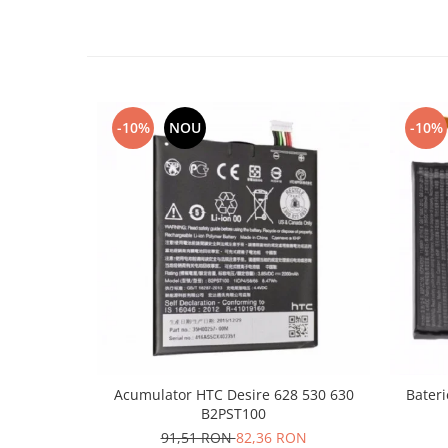
Lenovo
LG
Motorola
Nokia
Oppo
-10%
NOU
-10%
Samsung
Sony
Vodafone
Wiko
Xiaomi
ZTE
Mufa incarcare
Allview
Asus
Lenovo
Acumulator HTC Desire 628 530 630
Bater
B2PST100
Nokia
91,51 RON
82,36 RON
Samsung