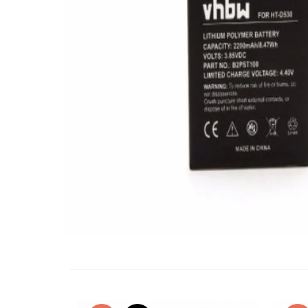
Telefoane Orange
Asus
adezivi
Bang & Olufsen
Telefoane Philips
Polish
Becker
Accesorii laptop
Telefoane Realme
Black & Decker
Alte componente
Telefoane Samsung
Blackview
Buton
Telefoane Sony
Bose
Cablu de date
Telefoane Vonino
Bosh
Camera Principala
Casio
Telefoane Vonino
Capac
Compex
Carduri memorie
Telefoane Wiko
Cubot
Casti handsfree
Telefoane Zte
Dewalt
Cip
Telefon Asus
Doogee
Cip imprimanta
Telefon E-Boda
e-boda
Cititor Sim
Gardena
Telefon iHunt
Curea ceas
Google
Cutii telefoane
Telefon LG
HTC
Difuzor
Telefon Opo
iHunt
Filtru Camera
JBL