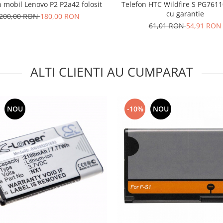
n mobil Lenovo P2 P2a42 folosit
Telefon HTC Wildfire S PG76110
cu garantie
200,00 RON
180,00 RON
61,01 RON
54,91 RON
ALTI CLIENTI AU CUMPARAT
NOU
-10%
NOU