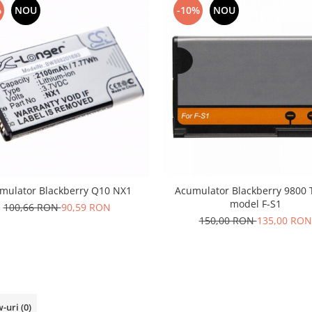
%
NOU
-10%
NOU
mulator Blackberry Q10 NX1
Acumulator Blackberry 9800 
model F-S1
100,66 RON
90,59 RON
150,00 RON
135,00 RON
w-uri
(0)