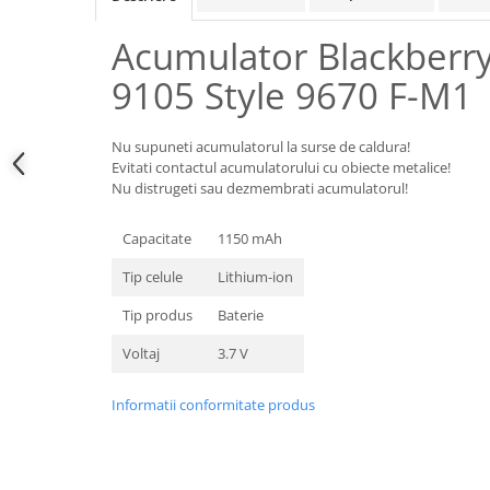
Samsung
Benzi flex
Sony
Acumulator Blackberry
Banda tastatura
Cablu coaxial
9105 Style 9670 F-M1
Flex antena
Flex buton
Nu supuneti acumulatorul la surse de caldura!
Flex casca
Evitati contactul acumulatorului cu obiecte metalice!
Nu distrugeti sau dezmembrati acumulatorul!
Flex incarcare
Flex LCD
Capacitate
1150 mAh
Flex pornire
Tip celule
Lithium-ion
Flex volum
Sonerie
Tip produs
Baterie
Camera video telefon
Voltaj
3.7 V
Allview
Apple
Informatii conformitate produs
HTC
iPhone
LG