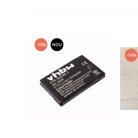
Nokia
Samsung
Sony
Display
Acer
-10%
NOU
Alcatel
-10%
Allview
Asus
Asus
Blackberry
Blackview
Display Oneplus
HTC
HTC
Huawei
Iphone
IPOD