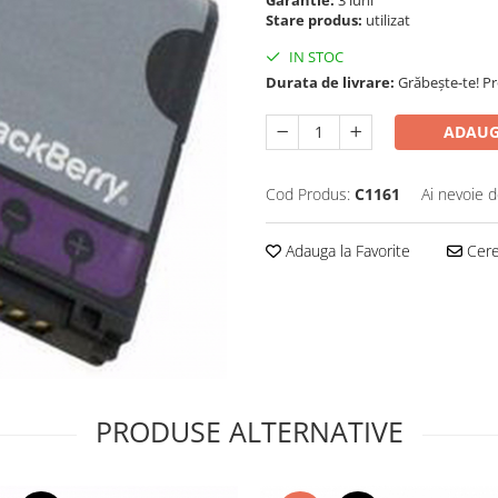
Stare produs:
utilizat
IN STOC
Durata de livrare:
Grăbește-te! P
ADAUG
Cod Produs:
C1161
Ai nevoie d
Adauga la Favorite
Cere 
PRODUSE ALTERNATIVE