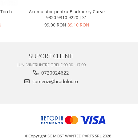
 Torch
Acumulator pentru Blackberry Curve
Acumula
9320 9310 9220 J-S1
12
N
99,00 RON
89,10 RON
SUPORT CLIENTI
LUNI-VINERI INTRE ORELE 09.00 - 17.00
0720024622
comenzi@bradului.ro
©Copyright SC MOST WANTED PARTS SRL 2026