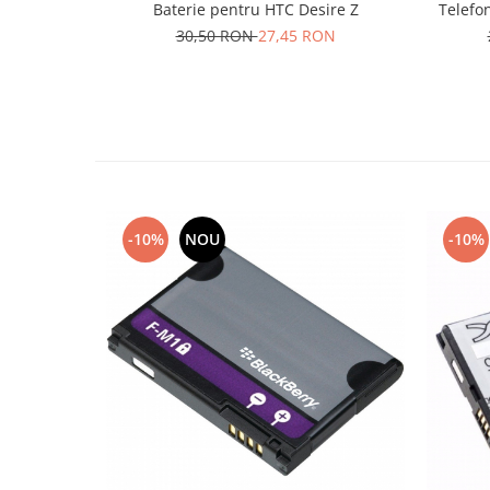
Baterie pentru HTC Desire Z
Telefo
Lenovo
30,50 RON
27,45 RON
LG
Motorola
Nokia
Oppo
Samsung
Sony
Vodafone
-10%
NOU
-10%
Wiko
Xiaomi
ZTE
Mufa incarcare
Allview
Asus
Lenovo
Nokia
Samsung