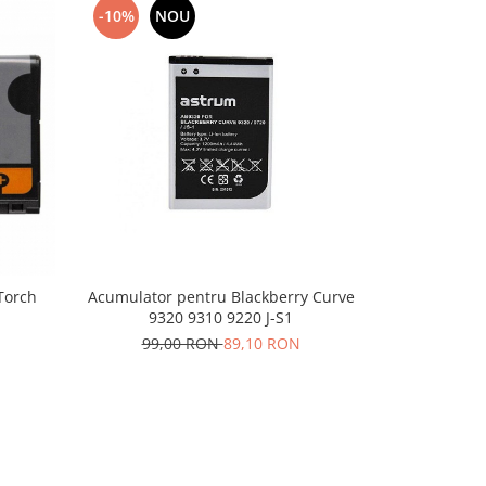
-10%
NOU
-10%
N
Torch
Acumulator pentru Blackberry Curve
Acumulator
9320 9310 9220 J-S1
122,
99,00 RON
89,10 RON