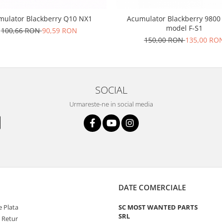
mulator Blackberry Q10 NX1
Acumulator Blackberry 9800
model F-S1
100,66 RON
90,59 RON
150,00 RON
135,00 RO
SOCIAL
Urmareste-ne in social media
DATE COMERCIALE
 Plata
SC MOST WANTED PARTS
SRL
e Retur