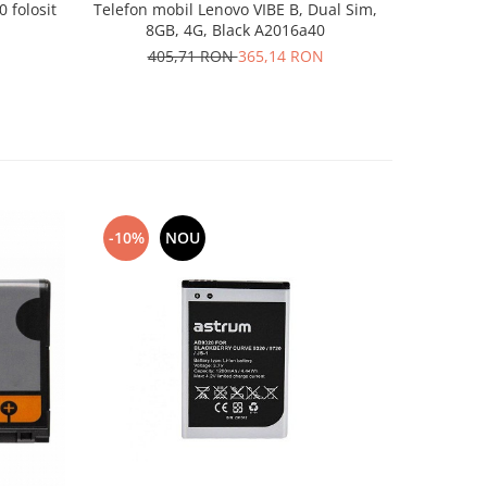
 folosit
Telefon mobil Lenovo VIBE B, Dual Sim,
Telefon mo
8GB, 4G, Black A2016a40
20
405,71 RON
365,14 RON
-10%
NOU
-10%