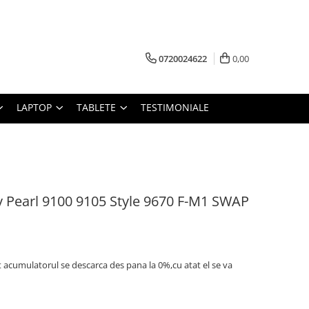
0720024622
0,00
LAPTOP
TABLETE
TESTIMONIALE
 Pearl 9100 9105 Style 9670 F-M1 SWAP
t acumulatorul se descarca des pana la 0%,cu atat el se va