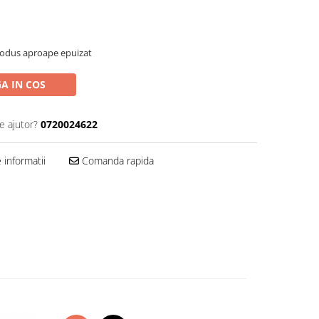
rodus aproape epuizat
A IN COS
e ajutor?
0720024622
informatii
Comanda rapida