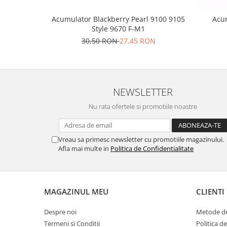
Placi de baza
Acumulator Blackberry Pearl 9100 9105
Acu
Placa de baza Allview
Style 9670 F-M1
Alcatel
30,50 RON
27,45 RON
Apple
Asus
HTC
NEWSLETTER
Huawei
LG
Nu rata ofertele si promotiile noastre
Nokia
Oppo
Vreau sa primesc newsletter cu promotiile magazinului.
Samsung
Afla mai multe in
Politica de Confidentialitate
Sony
Rama mijloc telefon
Allview
MAGAZINUL MEU
CLIENTI
Allview
Huawei
Despre noi
Metode de
Termeni si Conditii
Politica d
LG