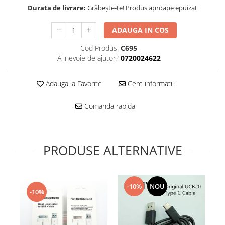
Folie scticla
Durata de livrare:
Grăbește-te! Produs aproape epuizat
Kodak
Geam camera
Logitec
Huse
ADAUGA IN COS
Makita
Laveta
Cod Produs:
C695
Maxcom
Mufa Jack
Ai nevoie de ajutor?
0720024622
Meizu
Pen
Nokia
Periute de dinti electrice
Adauga la Favorite
Cere informatii
OralB
Prelungitor USB
Philips
Rama ras
Comanda rapida
RC LiPo
Suport MicroUSB
Summer
Suport Sim
Toshiba
Suruburi
PRODUSE ALTERNATIVE
Ulefone
Taste
UMI
Carcasa telefon
Vodafone
Allview
-10%
NOU
-10%
Wella
Carcasa LG
Wiko Lenny
Carcasa Nokia
ZTE