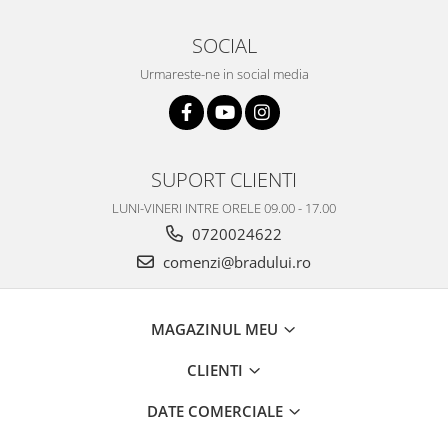
Nokia
SOCIAL
Samsung
Vodafone
Urmareste-ne in social media
Xiaomi
Touchscreen
Acer
SUPORT CLIENTI
ALCATEL
LUNI-VINERI INTRE ORELE 09.00 - 17.00
Allview
0720024622
Blackberry
E-BODA
comenzi@bradului.ro
Google
HTC
MAGAZINUL MEU
Iphone
LG
CLIENTI
MEIZU
DATE COMERCIALE
Motorola
Nokia