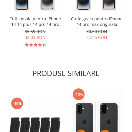
Lenovo
LG
Cutie goala pentru iPhone
Cutie goala pentru iPhone
Motorola
14 14 plus 14 pro 14 pro
14 pro max originala
Nokia
max originala
35,59 RON
30,50 RON
Oppo
32,03 RON
27,45 RON
Samsung
Sony
Vodafone
Wiko
PRODUSE SIMILARE
Xiaomi
ZTE
Mufa incarcare
-10%
Allview
-10%
Asus
Lenovo
Nokia
Samsung