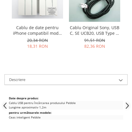
Samsung
Benzi flex
Sony
Banda tastatura
Cablu coaxial
Cablu de date pentru
Cablu Original Sony, USB
Flex antena
iPhone compatibil model
C, SE UCB20, USB Type C,
Flex buton
3G 3Gs 4 4s
1m, Bulk, Negru
20,34 RON
91,51 RON
Flex casca
18,31 RON
82,36 RON
Flex incarcare
Flex LCD
Flex pornire
Flex volum
Descriere
Sonerie
Camera video telefon
Date despre produs:
Allview
Cablu USB pentru încărcarea produsului Pebble
Apple
Lungime aproximativ 1,2m
pentru următoarele modele:
HTC
Ceas inteligent Pebble
iPhone
LG