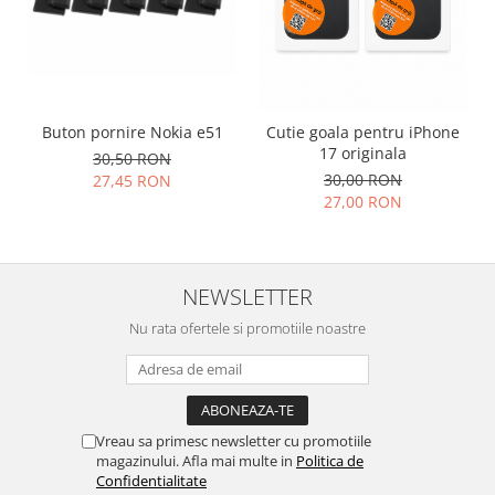
Placi de baza
Placa de baza Allview
Alcatel
Apple
Buton pornire Nokia e51
Cutie goala pentru iPhone
Asus
17 originala
30,50 RON
HTC
30,00 RON
27,45 RON
Huawei
27,00 RON
LG
Nokia
Oppo
NEWSLETTER
Samsung
Nu rata ofertele si promotiile noastre
Sony
Rama mijloc telefon
Allview
Allview
Vreau sa primesc newsletter cu promotiile
magazinului. Afla mai multe in
Politica de
Huawei
Confidentialitate
LG