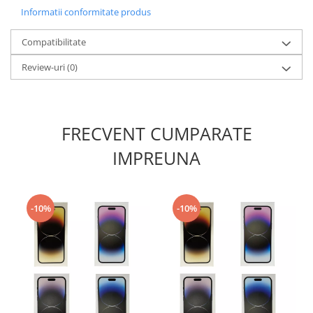
Informatii conformitate produs
Nokia
Samsung
Compatibilitate
Sony
Review-uri
(0)
Display
Acer
Alcatel
Allview
FRECVENT CUMPARATE
Asus
IMPREUNA
Asus
Blackberry
Blackview
-10%
-10%
Display Oneplus
HTC
HTC
Huawei
Iphone
IPOD