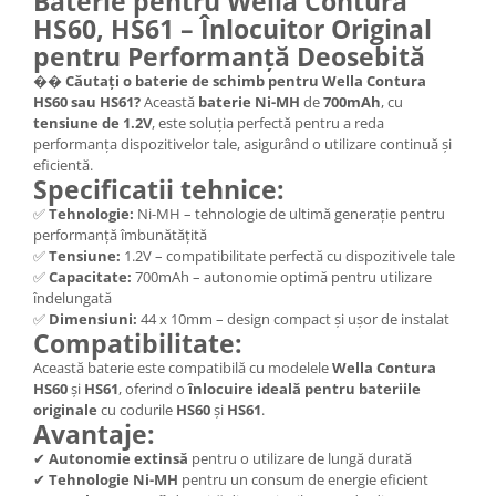
Baterie pentru Wella Contura
HS60, HS61 – Înlocuitor Original
Nokia
pentru Performanță Deosebită
Samsung
Sony
��
Căutați o baterie de schimb pentru Wella Contura
HS60 sau HS61?
Această
baterie Ni-MH
de
700mAh
, cu
Display
tensiune de 1.2V
, este soluția perfectă pentru a reda
Acer
performanța dispozitivelor tale, asigurând o utilizare continuă și
eficientă.
Alcatel
Specificatii tehnice:
Allview
✅
Tehnologie:
Ni-MH – tehnologie de ultimă generație pentru
Asus
performanță îmbunătățită
✅
Tensiune:
1.2V – compatibilitate perfectă cu dispozitivele tale
Asus
✅
Capacitate:
700mAh – autonomie optimă pentru utilizare
Blackberry
îndelungată
Blackview
✅
Dimensiuni:
44 x 10mm – design compact și ușor de instalat
Compatibilitate:
Display Oneplus
Această baterie este compatibilă cu modelele
Wella Contura
HTC
HS60
și
HS61
, oferind o
înlocuire ideală pentru bateriile
HTC
originale
cu codurile
HS60
și
HS61
.
Avantaje:
Huawei
✔
Autonomie extinsă
pentru o utilizare de lungă durată
Iphone
✔
Tehnologie Ni-MH
pentru un consum de energie eficient
IPOD