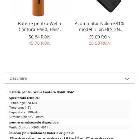
Samsung
Benzi flex
Sony
Banda tastatura
Cablu coaxial
Baterie pentru Wella
Acumulator Nokia 6310i
A
Contura HS60, HS61
model li-ion BLS-2N
Flex antena
subtire
folosit
50,84 RON
65,00 RON
Flex buton
45,76 RON
58,50 RON
Flex casca
Flex incarcare
Flex LCD
Flex pornire
Descriere
Flex volum
Sonerie
Baterie pentru Wella Contura HS60, HS61
Camera video telefon
Specificatii tehnice:
Tehnologie: Ni-MH
Allview
Tensiune: 1.2V
Capacitate: 700mAh
Apple
Dimensiuni: 44x 10mm
HTC
pentru următoarele dispozitive:
Wella Contura HS60, HS61
iPhone
înlocuiește următoarea baterie originală:
LG