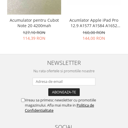
Acumlator Apple iPad Pro
Acumulator pentru Cubot
12.9 A1577 A1584 A1652
Note 20 4200mah
Compatibil
160,00 RON
127,10 RON
144,00 RON
114,39 RON
NEWSLETTER
Nu rata ofertele si promotiile noastre
Vreau sa primesc newsletter cu promotiile
magazinului. Afla mai multe in
Politica de
Confidentialitate
SOCIAL