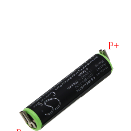
Placi de baza
Placa de baza Allview
Alcatel
Apple
Asus
HTC
Huawei
LG
Nokia
Oppo
Samsung
Sony
Rama mijloc telefon
Allview
Allview
Huawei
LG