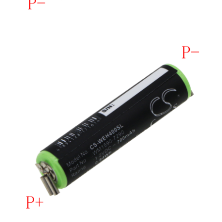
Nokia
Samsung
Vodafone
Xiaomi
Touchscreen
Acer
ALCATEL
Allview
Blackberry
E-BODA
Google
HTC
Iphone
LG
MEIZU
Motorola
Nokia