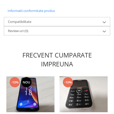
Philips
Informatii conformitate produs
Sony
Touchscreen Huawei
Compatibilitate
Touchscreen Lenovo
Review-uri
(0)
Touchscreen Samsung
UTOK
Vodafone
Vonino
FRECVENT CUMPARATE
Wiko
IMPREUNA
ZTE
-10%
NOU
-10%