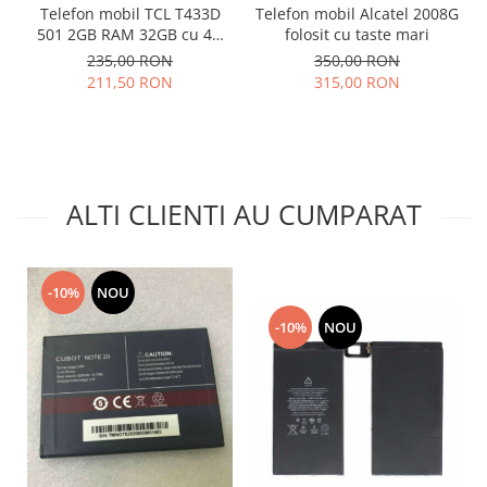
Telefon mobil TCL T433D
Telefon mobil Alcatel 2008G
501 2GB RAM 32GB cu 4G
folosit cu taste mari
impecabil
235,00 RON
350,00 RON
211,50 RON
315,00 RON
ALTI CLIENTI AU CUMPARAT
-10%
NOU
-10%
NOU