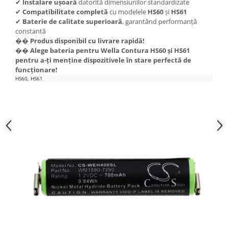
✔
Instalare ușoară
datorită dimensiunilor standardizate
Lenovo
✔
Compatibilitate completă
cu modelele
HS60
și
HS61
✔
Baterie de calitate superioară
, garantând performanță
LG
constantă
Motorola
��
Produs disponibil cu livrare rapidă!
Nokia
��
Alege bateria pentru Wella Contura HS60 și HS61
pentru a-ți menține dispozitivele în stare perfectă de
Oppo
funcționare!
Samsung
HS60, HS61
Sony
Vodafone
Wiko
Xiaomi
ZTE
Mufa incarcare
Allview
Asus
Lenovo
Nokia
Samsung