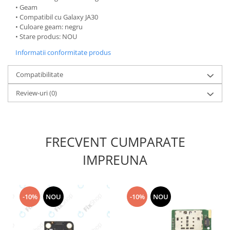
• Geam
Nokia
• Compatibil cu Galaxy JA30
Samsung
• Culoare geam: negru
• Stare produs: NOU
Sony
Display
Informatii conformitate produs
Acer
Compatibilitate
Alcatel
Allview
Review-uri
(0)
Asus
Asus
Blackberry
FRECVENT CUMPARATE
Blackview
IMPREUNA
Display Oneplus
HTC
HTC
-10%
NOU
-10%
NOU
Huawei
Iphone
IPOD