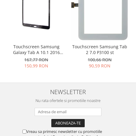
Placi de baza
Placa de baza Allview
Alcatel
Apple
Asus
HTC
Touchscreen Samsung
Touchscreen Samsung Tab
Galaxy Tab A 10.1 2016
2 7.0 P3100 st
Huawei
T580 T585 negru
167,77 RON
100,66 RON
LG
150,99 RON
90,59 RON
Nokia
Oppo
Samsung
NEWSLETTER
Sony
Nu rata ofertele si promotiile noastre
Rama mijloc telefon
Allview
Allview
Huawei
Vreau sa primesc newsletter cu promotiile
LG