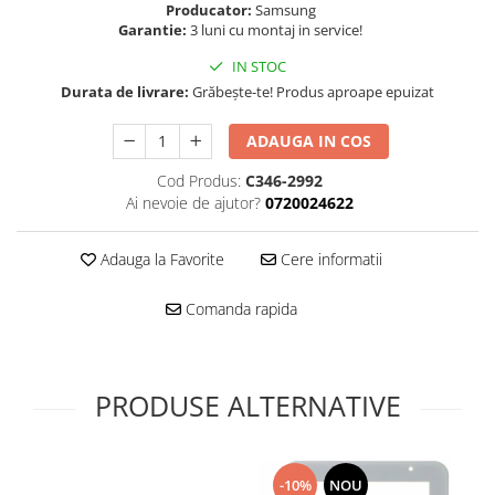
Folie scticla
Producator:
Samsung
Kodak
Garantie:
3 luni cu montaj in service!
Geam camera
Logitec
Huse
IN STOC
Makita
Laveta
Durata de livrare:
Grăbește-te! Produs aproape epuizat
Maxcom
Mufa Jack
Meizu
ADAUGA IN COS
Pen
Nokia
Periute de dinti electrice
Cod Produs:
C346-2992
OralB
Ai nevoie de ajutor?
0720024622
Prelungitor USB
Philips
Rama ras
RC LiPo
Adauga la Favorite
Cere informatii
Suport MicroUSB
Summer
Suport Sim
Comanda rapida
Toshiba
Suruburi
Ulefone
Taste
UMI
Carcasa telefon
PRODUSE ALTERNATIVE
Vodafone
Allview
Wella
Carcasa LG
Wiko Lenny
Carcasa Nokia
ZTE
-10%
NOU