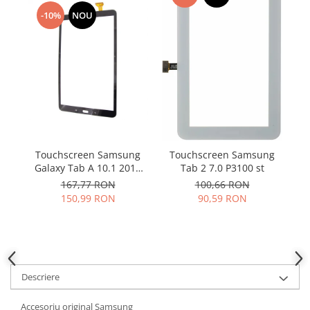
Samsung
Benzi flex
-10%
NOU
Sony
Banda tastatura
Cablu coaxial
Flex antena
Flex buton
Flex casca
Flex incarcare
Flex LCD
Touchscreen Samsung
T
Touchscreen Samsung
Flex pornire
Galaxy Tab A 10.1 2016
Tab 2 7.0 P3100 st
Flex volum
T580 T585 negru
167,77 RON
100,66 RON
Sonerie
150,99 RON
90,59 RON
Camera video telefon
Allview
Apple
HTC
Descriere
iPhone
LG
Accesoriu original Samsung