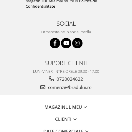
magazinului. Afla mai multe in
Politica de
Confidentialitate
Nokia
Samsung
Vodafone
SOCIAL
Xiaomi
Urmareste-ne in social media
Touchscreen
Acer
ALCATEL
SUPORT CLIENTI
Allview
Blackberry
LUNI-VINERI INTRE ORELE 09.00 - 17.00
E-BODA
0720024622
Google
comenzi@bradului.ro
HTC
Iphone
MAGAZINUL MEU
LG
MEIZU
CLIENTI
Motorola
Nokia
DATE COMERCIALE