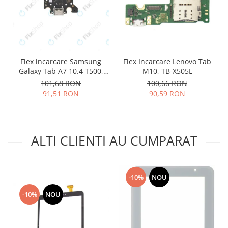
Lenovo
LG
Motorola
Nokia
Flex incarcare Samsung
Flex Incarcare Lenovo Tab
Oppo
Galaxy Tab A7 10.4 T500,
M10, TB-X505L
Samsung
T505
101,68 RON
100,66 RON
Sony
91,51 RON
90,59 RON
Vodafone
Wiko
Xiaomi
ALTI CLIENTI AU CUMPARAT
ZTE
Mufa incarcare
Allview
-10%
NOU
Asus
-10%
NOU
Lenovo
Nokia
Samsung