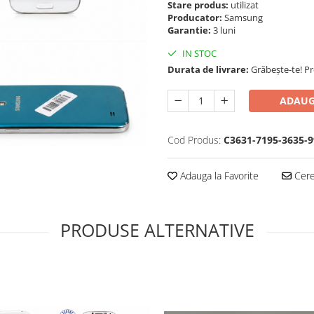
Stare produs:
utilizat
Producator:
Samsung
Garantie:
3 luni
IN STOC
Durata de livrare:
Grăbește-te! P
ADAUG
Cod Produs:
C3631-7195-3635-9
Adauga la Favorite
Cere 
PRODUSE ALTERNATIVE