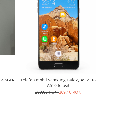
-10%
S4 SGH-
Telefon Sams
Telefon mobil Samsung Galaxy A5 2016
fol
A510 folosit
304,
299,00 RON
269,10 RON