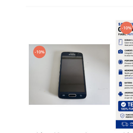
Nokia
Samsung
Sony
-10%
Display
Acer
Alcatel
-10%
Allview
Asus
Asus
Blackberry
Blackview
Display Oneplus
HTC
HTC
Huawei
Iphone
IPOD