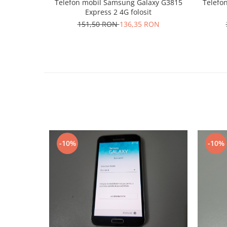
Telefon mobil Samsung Galaxy G3815
Telefo
Lenovo
Express 2 4G folosit
LG
151,50 RON
136,35 RON
Motorola
Nokia
Oppo
Samsung
Sony
Vodafone
Wiko
Xiaomi
ZTE
-10%
-10%
Mufa incarcare
Allview
Asus
Lenovo
Nokia
Samsung