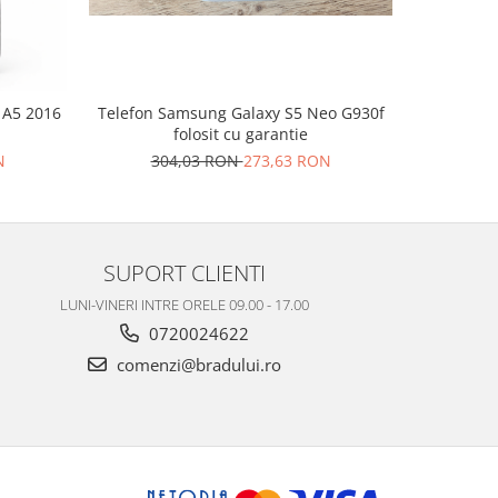
 A5 2016
Telefon Samsung Galaxy S5 Neo G930f
Telefon 
folosit cu garantie
N
304,03 RON
273,63 RON
29
SUPORT CLIENTI
LUNI-VINERI INTRE ORELE 09.00 - 17.00
0720024622
comenzi@bradului.ro