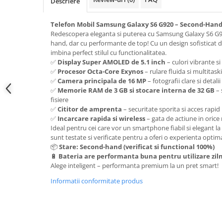
Samsung
Descriere
Benzi flex
Sony
Banda tastatura
Telefon Mobil Samsung Galaxy S6 G920 – Second-Han
Redescopera eleganta si puterea cu Samsung Galaxy S6 G
Cablu coaxial
hand, dar cu performante de top! Cu un design sofisticat din
Flex antena
imbina perfect stilul cu functionalitatea.
Flex buton
✅
Display Super AMOLED de 5.1 inch
– culori vibrante si
✅
Procesor Octa-Core Exynos
– rulare fluida si multitask
Flex casca
✅
Camera principala de 16 MP
– fotografii clare si detal
Flex incarcare
✅
Memorie RAM de 3 GB si stocare interna de 32 GB
– 
fisiere
Flex LCD
✅
Cititor de amprenta
– securitate sporita si acces rapid
Flex pornire
✅
Incarcare rapida si wireless
– gata de actiune in ori
Flex volum
Ideal pentru cei care vor un smartphone fiabil si elegant la 
sunt testate si verificate pentru a oferi o experienta optima
Sonerie
📦
Stare: Second-hand (verificat si functional 100%)
Camera video telefon
🔋
Bateria are performanta buna pentru utilizare zil
Alege inteligent – performanta premium la un pret smart!
Allview
Apple
Informatii conformitate produs
HTC
iPhone
LG