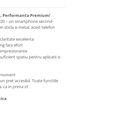
d, Performanta Premium!
920 – un smartphone second-
 sticla si metal, acest telefon
 claritate excelenta
ing fara efort
ii impresionante
suficient spatiu pentru aplicatii si
ce moment
un pret accesibil. Toate functiile
, ca in prima zi!
nica