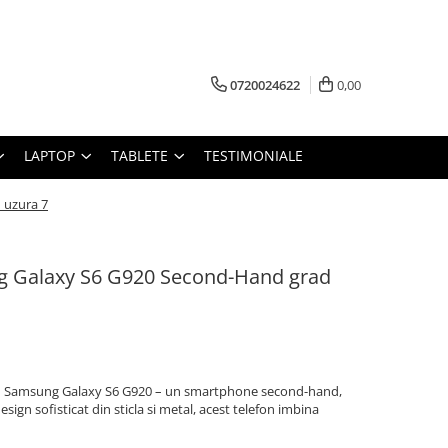
0720024622
0,00
LAPTOP
TABLETE
TESTIMONIALE
 uzura 7
g Galaxy S6 G920 Second-Hand grad
cu Samsung Galaxy S6 G920 – un smartphone second-hand,
ign sofisticat din sticla si metal, acest telefon imbina