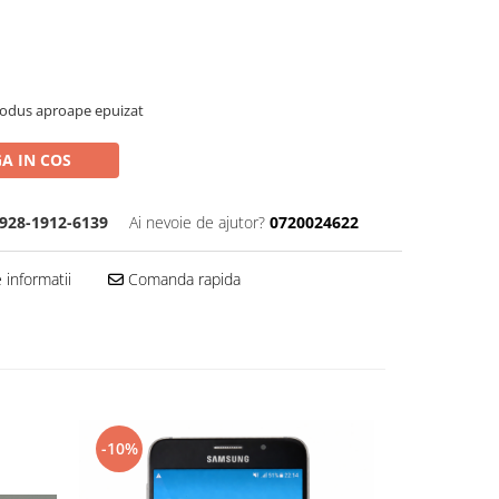
rodus aproape epuizat
A IN COS
928-1912-6139
Ai nevoie de ajutor?
0720024622
informatii
Comanda rapida
-10%