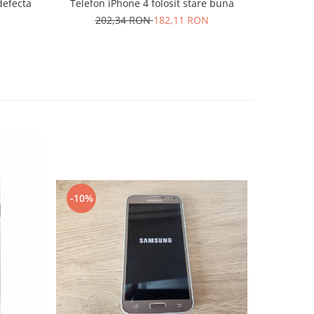
defecta
Telefon iPhone 4 folosit stare buna
Telefon m
202,34 RON
182,11 RON
20
-10%
-10%