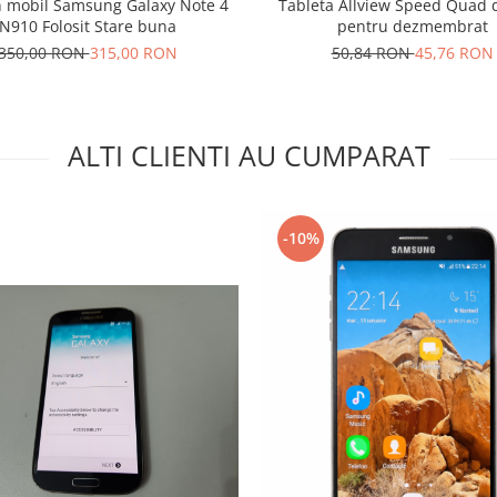
n mobil Samsung Galaxy Note 4
Tableta Allview Speed Quad 
N910 Folosit Stare buna
pentru dezmembrat
350,00 RON
315,00 RON
50,84 RON
45,76 RON
ALTI CLIENTI AU CUMPARAT
-10%