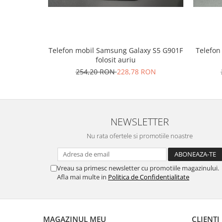
Placi de baza
Placa de baza Allview
Alcatel
Apple
Telefon mobil Samsung Galaxy S5 G901F
Telefon
folosit auriu
Asus
254,20 RON
228,78 RON
HTC
Huawei
LG
Nokia
NEWSLETTER
Oppo
Nu rata ofertele si promotiile noastre
Samsung
Sony
Rama mijloc telefon
Vreau sa primesc newsletter cu promotiile magazinului.
Afla mai multe in
Politica de Confidentialitate
Allview
Allview
Huawei
MAGAZINUL MEU
CLIENTI
LG