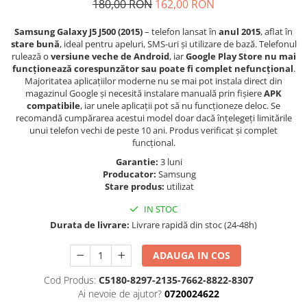
Folie scticla
180,00 RON
162,00 RON
Kodak
Geam camera
Samsung Galaxy J5 J500 (2015)
– telefon lansat în
anul 2015
, aflat în
Logitec
Huse
stare bună
, ideal pentru apeluri, SMS-uri și utilizare de bază. Telefonul
Makita
Laveta
rulează o
versiune veche de Android
, iar
Google Play Store nu mai
funcționează corespunzător sau poate fi complet nefuncțional
.
Maxcom
Mufa Jack
Majoritatea aplicațiilor moderne nu se mai pot instala direct din
Meizu
Pen
magazinul Google și necesită instalare manuală prin fișiere
APK
Nokia
compatibile
, iar unele aplicații pot să nu funcționeze deloc. Se
Periute de dinti electrice
recomandă cumpărarea acestui model doar dacă înțelegeți limitările
OralB
Prelungitor USB
unui telefon vechi de peste 10 ani. Produs verificat și complet
Philips
funcțional.
Rama ras
RC LiPo
Suport MicroUSB
Garantie:
3 luni
Producator:
Samsung
Summer
Suport Sim
Stare produs:
utilizat
Toshiba
Suruburi
IN STOC
Ulefone
Taste
Durata de livrare:
Livrare rapidă din stoc (24-48h)
UMI
Carcasa telefon
Vodafone
Allview
ADAUGA IN COS
Wella
Carcasa LG
Cod Produs:
C5180-8297-2135-7662-8822-8307
Wiko Lenny
Carcasa Nokia
Ai nevoie de ajutor?
0720024622
ZTE