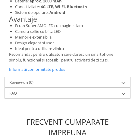
Baterie:
aprox. 2600 mAh
Placi de baza
Conectivitate:
4G LTE, Wi-Fi, Bluetooth
Sistem de operare:
Android
Placa de baza Allview
Avantaje
Alcatel
Ecran Super AMOLED cu imagine clara
Apple
Camera selfie cu blitz LED
Memorie extensibila
Asus
Design elegant si usor
HTC
Ideal pentru utilizare zilnica
Huawei
Recomandat pentru utilizatori care doresc un smartphone
simplu, functional si accesibil pentru activitati de zi cu zi.
LG
Informatii conformitate produs
Nokia
Oppo
Review-uri
(0)
Samsung
Sony
FAQ
Rama mijloc telefon
Allview
Allview
FRECVENT CUMPARATE
Huawei
IMPREUNA
LG