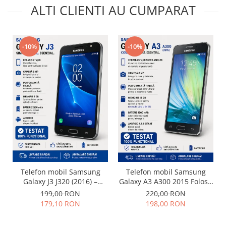
ALTI CLIENTI AU CUMPARAT
Philips
Sony
Touchscreen Huawei
-10%
-10%
Touchscreen Lenovo
Touchscreen Samsung
UTOK
Vodafone
Vonino
Wiko
ZTE
Telefon mobil Samsung
Telefon mobil Samsung
Galaxy J3 J320 (2016) –
Galaxy A3 A300 2015 Folosit
Folosit – Stare buna
Stare buna
199,00 RON
220,00 RON
179,10 RON
198,00 RON