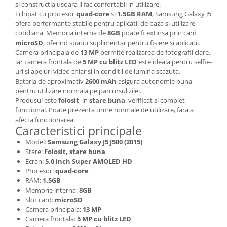
si constructia usoara il fac confortabil in utilizare.
Lenovo
Echipat cu procesor
quad-core
si
1.5GB RAM
, Samsung Galaxy J5
LG
ofera performante stabile pentru aplicatii de baza si utilizare
cotidiana. Memoria interna de
8GB
poate fi extinsa prin card
Motorola
microSD
, oferind spatiu suplimentar pentru fisiere si aplicatii.
Nokia
Camera principala de
13 MP
permite realizarea de fotografii clare,
iar camera frontala de
5 MP cu blitz LED
este ideala pentru selfie-
Oppo
uri si apeluri video chiar si in conditii de lumina scazuta.
Samsung
Bateria de aproximativ
2600 mAh
asigura autonomie buna
Sony
pentru utilizare normala pe parcursul zilei.
Produsul este
folosit
, in
stare buna
, verificat si complet
Vodafone
functional. Poate prezenta urme normale de utilizare, fara a
Wiko
afecta functionarea.
Caracteristici principale
Xiaomi
ZTE
Model:
Samsung Galaxy J5 J500 (2015)
Stare:
Folosit, stare buna
Mufa incarcare
Ecran:
5.0 inch Super AMOLED HD
Allview
Procesor:
quad-core
RAM:
1.5GB
Asus
Memorie interna:
8GB
Lenovo
Slot card:
microSD
Camera principala:
13 MP
Nokia
Camera frontala:
5 MP cu blitz LED
Samsung