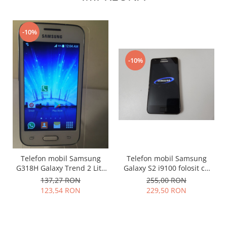
Nokia
Samsung
-10%
Vodafone
Xiaomi
-10%
Touchscreen
Acer
ALCATEL
Allview
Blackberry
E-BODA
Google
Telefon mobil Samsung
Telefon mobil Samsung
HTC
Galaxy S2 i9100 folosit cu
G318H Galaxy Trend 2 Lite
Iphone
garantie
negru
255,00 RON
137,27 RON
LG
229,50 RON
123,54 RON
MEIZU
Motorola
Nokia