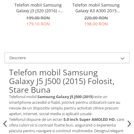
Telefon mobil Samsung
Telefon mobil Samsung
T
Nokia
Galaxy J3 J320 (2016) –
Galaxy A3 A300 2015
Samsung
Folosit – Stare buna
Folosit Stare buna
199,00 RON
220,00 RON
Sony
179,10 RON
198,00 RON
Display
Acer
Alcatel
Allview
Descriere
Asus
Telefon mobil Samsung
Asus
Blackberry
Galaxy J5 J500 (2015) Folosit,
Blackview
Stare Buna
Display Oneplus
Telefonul mobil
Samsung Galaxy J5 J500 (2015)
este un
HTC
smartphone accesibil si fiabil, potrivit pentru utilizatorii care au
nevoie de un dispozitiv simplu pentru activitati zilnice precum
HTC
apeluri, internet, social media si aplicatii uzuale.
Huawei
Telefonul dispune de un ecran
5.0 inch Super AMOLED HD
, care
Iphone
ofera culori vii si contrast foarte bun, asigurand o experienta
placuta pentru navigare si continut multimedia. Designul elegant
IPOD