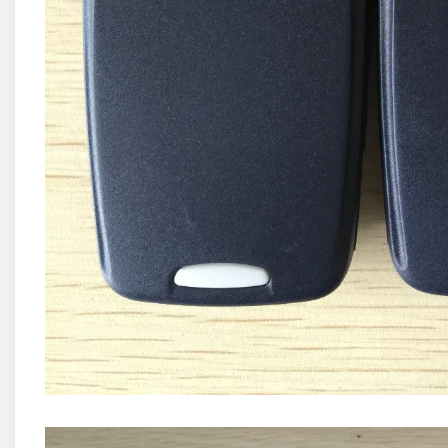
Allview
Blackberry
E-BODA
Google
HTC
Iphone
LG
MEIZU
Motorola
Nokia
Philips
Sony
Touchscreen Huawei
Touchscreen Lenovo
Touchscreen Samsung
UTOK
Vodafone
Vonino
Wiko