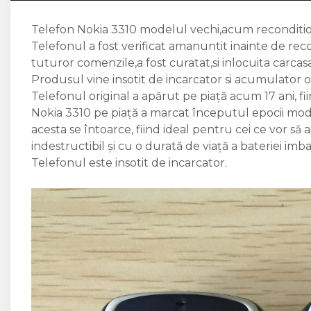
Flex antena
Flex buton
Telefon Nokia 3310 modelul vechi,acum reconditio
Flex casca
Telefonul a fost verificat amanuntit inainte de rec
Flex incarcare
tuturor comenzile,a fost curatat,si inlocuita carca
Flex LCD
Produsul vine insotit de incarcator si acumulator or
Flex pornire
Telefonul original a apărut pe piață acum 17 ani, f
Flex volum
Nokia 3310 pe piață a marcat începutul epocii mod
Sonerie
acesta se întoarce, fiind ideal pentru cei ce vor s
Camera Video Telefon
indestructibil și cu o durată de viață a bateriei imba
Telefonul este insotit de incarcator.
Allview
Apple
HTC
iPhone
LG
Nokia
Samsung
Sony
Display