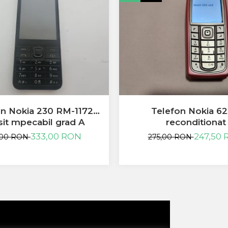
on Nokia 230 RM-1172
Telefon Nokia 62
sit mpecabil grad A
reconditionat
333,00 RON
247,50
,00 RON
275,00 RON