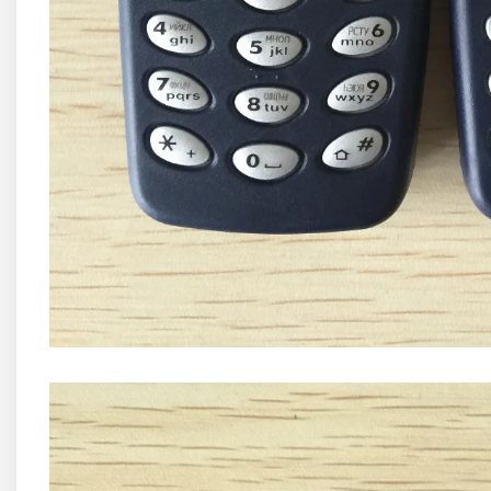
Sony
Vodafone
Wiko
Xiaomi
ZTE
Mufa Incarcare
Allview
Asus
Lenovo
Nokia
Samsung
Placi De Baza
Placa de baza Allview
Alcatel
Apple
Asus
HTC