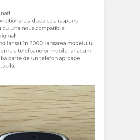
nat!
onditionare,si dupa ce a raspuns
sa cu una noua,compatibila!
iginal!
iind lansat în 2000; lansarea modelului
erne a telefoanelor mobile, iar acum
ă aibă parte de un telefon aproape
tabilă.