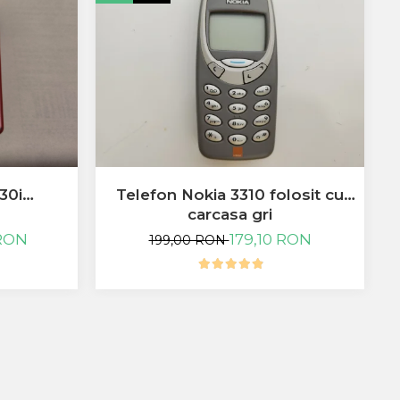
-
30i
Telefon Nokia 3310 folosit cu
T
carcasa gri
 RON
179,10 RON
199,00 RON