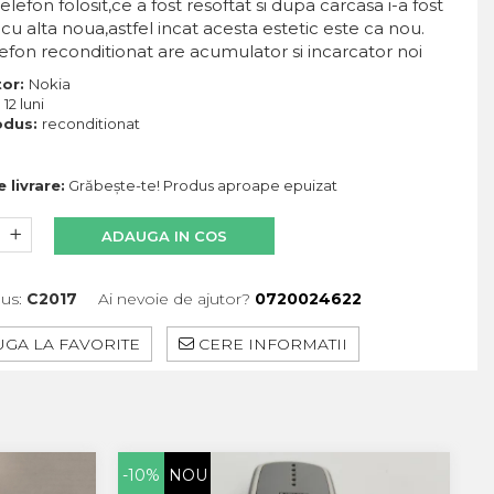
elefon folosit,ce a fost resoftat si dupa carcasa i-a fost
 cu alta noua,astfel incat acesta estetic este ca nou.
lefon reconditionat are acumulator si incarcator noi
tor:
Nokia
:
12 luni
odus:
reconditionat
 livrare:
Grăbește-te! Produs aproape epuizat
ADAUGA IN COS
us:
C2017
Ai nevoie de ajutor?
0720024622
GA LA FAVORITE
CERE INFORMATII
NDA RAPIDA
-10%
NOU