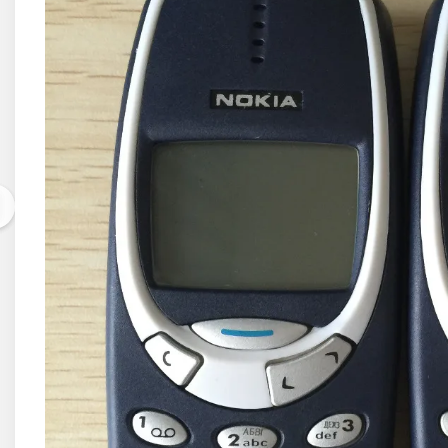
Acer
Alcatel
Allview
Asus
Asus
Blackberry
Blackview
Display Oneplus
HTC
HTC
Huawei
Iphone
IPOD
Lenovo
LG
Motorola
Nokia
Oppo
Samsung