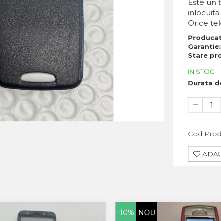
Este un t
inlocuita
Orice te
Produca
Garantie
Stare pr
IN STOC
Durata de
Cod Prod
ADAU
COMA
-10%
NOU