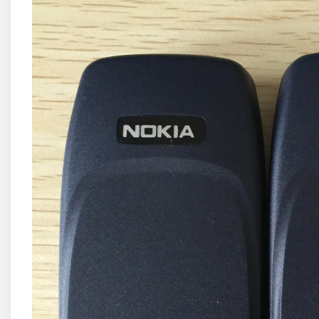
Huawei
LG
Nokia
Oppo
Samsung
Sony
Rama Mijloc Telefon
Allview
Allview
Huawei
LG
Nokia
Samsung
Vodafone
Xiaomi
Touchscreen
Acer
ALCATEL