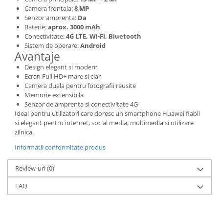
Camera frontala:
8 MP
Placi de baza
Senzor amprenta:
Da
Placa de baza Allview
Baterie:
aprox. 3000 mAh
Conectivitate:
4G LTE, Wi-Fi, Bluetooth
Alcatel
Sistem de operare:
Android
Apple
Avantaje
Asus
Design elegant si modern
HTC
Ecran Full HD+ mare si clar
Camera duala pentru fotografii reusite
Huawei
Memorie extensibila
LG
Senzor de amprenta si conectivitate 4G
Nokia
Ideal pentru utilizatori care doresc un smartphone Huawei fiabil
si elegant pentru internet, social media, multimedia si utilizare
Oppo
zilnica.
Samsung
Informatii conformitate produs
Sony
Rama mijloc telefon
Review-uri
(0)
Allview
FAQ
Allview
Huawei
LG