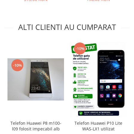
Philips
Sony
Touchscreen Huawei
ALTI CLIENTI AU CUMPARAT
Touchscreen Lenovo
Touchscreen Samsung
UTOK
-10%
Vodafone
Vonino
-10%
Wiko
ZTE
Telefon Huawei P8 m100-
Telefon Huawei P10 Lite
l09 folosit impecabil alb
WAS-LX1 utilizat