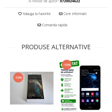
Samsung
Ai nevoie de ajutor?
0720024622
Benzi flex
Sony
Banda tastatura
Adauga la Favorite
Cere informatii
Cablu coaxial
Flex antena
Comanda rapida
Flex buton
Flex casca
Flex incarcare
PRODUSE ALTERNATIVE
Flex LCD
Flex pornire
Flex volum
-10%
Sonerie
Camera video telefon
-10%
Allview
Apple
HTC
iPhone
LG