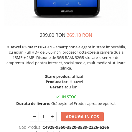
Folie scticla
Kodak
Geam camera
Logitec
Huse
Makita
Laveta
Maxcom
Mufa Jack
299,00 RON
269,10 RON
Meizu
Pen
Nokia
Periute de dinti electrice
Huawei P Smart FIG-LX1
– smartphone elegant in stare impecabila,
cu ecran Full HD+ de 5.65 inch, procesor octa-core si camera duala
OralB
Prelungitor USB
13MP + 2MP. Dispune de 3GB RAM, 32GB stocare si senzor de
Philips
Rama ras
amprenta. Ideal pentru internet, social media, multimedia si utilizare
RC LiPo
zilnica.
Suport MicroUSB
Summer
Stare produs:
utilizat
Suport Sim
Producator:
Huawei
Toshiba
Suruburi
Garantie:
3 luni
Ulefone
Taste
IN STOC
UMI
Carcasa telefon
Durata de livrare:
Grăbește-te! Produs aproape epuizat
Vodafone
Allview
Wella
ADAUGA IN COS
Carcasa LG
Wiko Lenny
Carcasa Nokia
Cod Produs:
C4928-9550-3520-3539-2326-6266
ZTE