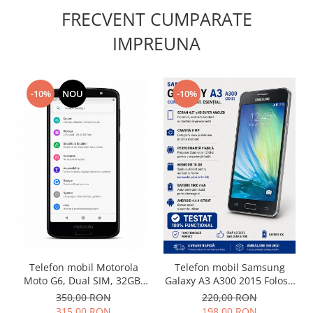
FRECVENT CUMPARATE
Nokia
Samsung
IMPREUNA
Vodafone
Xiaomi
Touchscreen
-10%
NOU
-10%
Acer
ALCATEL
Allview
Blackberry
E-BODA
Google
HTC
Iphone
LG
Telefon mobil Motorola
Telefon mobil Samsung
MEIZU
Moto G6, Dual SIM, 32GB,
Galaxy A3 A300 2015 Folosit
Motorola
XT1925-4
Stare buna
350,00 RON
220,00 RON
Nokia
315,00 RON
198,00 RON