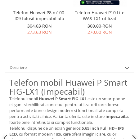
Nokia
Telefon Huawei P8 m100-
Telefon Huawei P10 Lite
T
Samsung
l09 folosit impecabil alb
WAS-LX1 utilizat
Sony
304,03 RON
300,00 RON
Display
273,63 RON
270,00 RON
Acer
Alcatel
Allview
Asus
Descriere
Asus
Telefon mobil Huawei P Smart
Blackberry
FIG-LX1 (Impecabil)
Blackview
Display Oneplus
Telefonul mobil
Huawei P Smart FIG-LX1
este un smartphone
elegant si echilibrat, conceput pentru utilizatorii care doresc
HTC
performante bune, design modern si functionalitate completa
HTC
pentru activitati zilnice. Varianta oferita este in stare
impecabila
,
Huawei
foarte bine intretinuta si complet functionala.
Telefonul dispune de un ecran generos
5.65 inch Full HD+ IPS
Iphone
LCD
, cu format modern 18:9, care ofera imagini clare, culori
IPOD