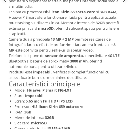
placute si o experienta foarte buna pentru internet, social media
Lenovo
si multimedia.
Echipat cu procesor
HiSilicon Kirin 659 octa-core
si
3GB RAM
,
LG
Huawei P Smart ofera functionare fluida pentru aplicatii uzuale,
Motorola
multitasking si utilizare zilnica. Memoria interna de
32GB
poate fi
Nokia
extinsa prin card
microSD
, oferind suficient spatiu pentru fisiere
si aplicatii.
Oppo
Camera duala principala
13 MP + 2 MP
permite realizarea de
Samsung
fotografii clare cu efect de profunzime, iar camera frontala de
8
MP
este potrivita pentru selfie-uri si apeluri video.
Sony
Telefonul dispune de
senzor de amprenta
, conectivitate
4G LTE
,
Vodafone
Bluetooth si baterie de aproximativ
3000 mAh
, oferind
Wiko
autonomie buna pentru utilizare zilnica.
Produsul este
impecabil
, verificat si complet functional, cu
Xiaomi
aspect foarte bun si urme minime de utilizare.
ZTE
Caracteristici principale
Mufa incarcare
Model:
Huawei P Smart FIG-LX1
Stare:
Impecabil
Allview
Ecran:
5.65 inch Full HD+ IPS LCD
Asus
Procesor:
HiSilicon Kirin 659 octa-core
Lenovo
RAM:
3GB
Memorie interna:
32GB
Nokia
Slot card:
microSD
Samsung
Camera principala:
13 MP + 2 MP