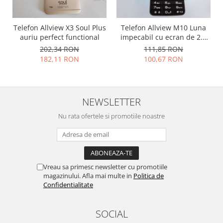
Placi de baza
Placa de baza Allview
Telefon Allview X3 Soul Plus
Telefon Allview M10 Luna
auriu perfect functional
impecabil cu ecran de 2.8
Alcatel
inch si tastatura
202,34 RON
111,85 RON
Apple
182,11 RON
100,67 RON
Asus
HTC
Huawei
NEWSLETTER
LG
Nokia
Nu rata ofertele si promotiile noastre
Oppo
Samsung
Sony
Rama mijloc telefon
Vreau sa primesc newsletter cu promotiile
magazinului. Afla mai multe in
Politica de
Allview
Confidentialitate
Allview
Huawei
SOCIAL
LG