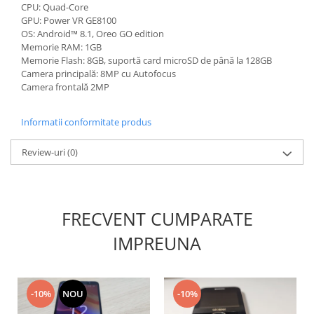
CPU: Quad-Core
Nokia
GPU: Power VR GE8100
Samsung
OS: Android™ 8.1, Oreo GO edition
Memorie RAM: 1GB
Sony
Memorie Flash: 8GB, suportă card microSD de până la 128GB
Display
Camera principală: 8MP cu Autofocus
Camera frontală 2MP
Acer
Alcatel
Informatii conformitate produs
Allview
Asus
Review-uri
(0)
Asus
Blackberry
Blackview
FRECVENT CUMPARATE
Display Oneplus
HTC
IMPREUNA
HTC
Huawei
Iphone
-10%
NOU
-10%
IPOD