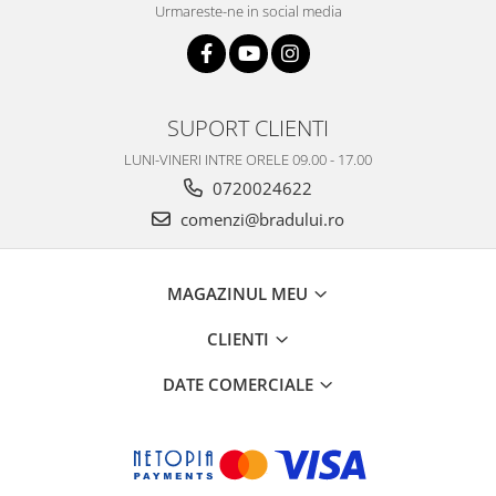
Urmareste-ne in social media
Nokia
Samsung
Vodafone
Xiaomi
SUPORT CLIENTI
Touchscreen
LUNI-VINERI INTRE ORELE 09.00 - 17.00
Acer
0720024622
ALCATEL
comenzi@bradului.ro
Allview
Blackberry
E-BODA
MAGAZINUL MEU
Google
CLIENTI
HTC
Iphone
DATE COMERCIALE
LG
MEIZU
Motorola
Nokia