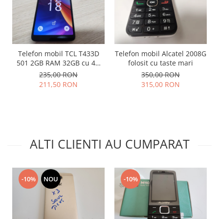
Lenovo
LG
Motorola
Nokia
Telefon mobil TCL T433D
Telefon mobil Alcatel 2008G
Oppo
501 2GB RAM 32GB cu 4G
folosit cu taste mari
impecabil
Samsung
235,00 RON
350,00 RON
211,50 RON
315,00 RON
Sony
Vodafone
Wiko
Xiaomi
ZTE
ALTI CLIENTI AU CUMPARAT
Mufa incarcare
Allview
Asus
-10%
NOU
-10%
Lenovo
Nokia
Samsung