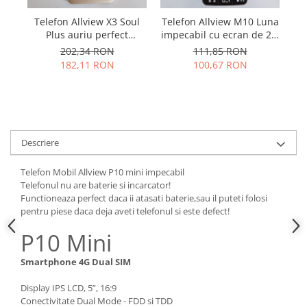
Samsung
Benzi flex
Sony
T
Telefon Allview X3 Soul
Telefon Allview M10 Luna
Banda tastatura
L
Plus auriu perfect
impecabil cu ecran de 2.8
functional
inch si tastatura
Cablu coaxial
202,34 RON
111,85 RON
182,11 RON
100,67 RON
Flex antena
Flex buton
Flex casca
Flex incarcare
Flex LCD
Descriere
Flex pornire
Telefon Mobil Allview P10 mini impecabil
Flex volum
Telefonul nu are baterie si incarcator!
Sonerie
Functioneaza perfect daca ii atasati baterie,sau il puteti folosi
Camera video telefon
pentru piese daca deja aveti telefonul si este defect!
Allview
P10 Mini
Apple
Smartphone 4G Dual SIM
HTC
iPhone
Display IPS LCD, 5”, 16:9
Conectivitate Dual Mode - FDD si TDD
LG