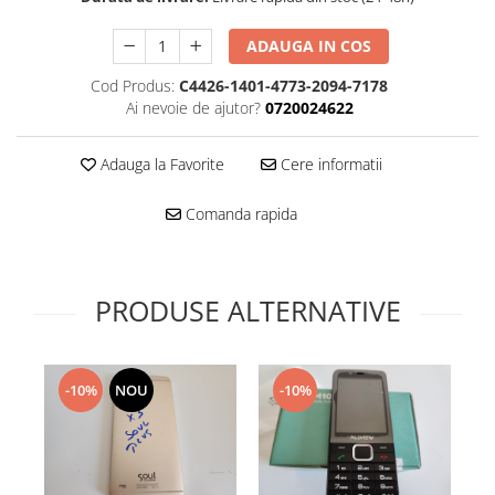
Folie scticla
Kodak
Geam camera
ADAUGA IN COS
Logitec
Huse
Makita
Cod Produs:
C4426-1401-4773-2094-7178
Laveta
Ai nevoie de ajutor?
0720024622
Maxcom
Mufa Jack
Meizu
Pen
Adauga la Favorite
Cere informatii
Nokia
Periute de dinti electrice
OralB
Prelungitor USB
Comanda rapida
Philips
Rama ras
RC LiPo
Suport MicroUSB
Summer
Suport Sim
PRODUSE ALTERNATIVE
Toshiba
Suruburi
Ulefone
Taste
UMI
Carcasa telefon
-10%
NOU
-10%
Vodafone
Allview
Wella
Carcasa LG
Wiko Lenny
Carcasa Nokia
ZTE