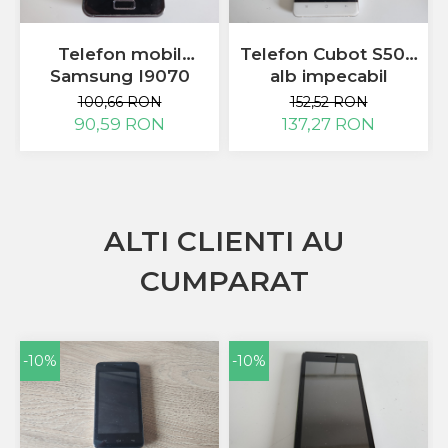
Sony
Vodafone
Telefon mobil
Telefon Cubot S500
Wiko
Samsung I9070
alb impecabil
Xiaomi
Galaxy S Advance
100,66 RON
152,52 RON
folosit
ZTE
90,59 RON
137,27 RON
Mufa Incarcare
Allview
Asus
Lenovo
ALTI CLIENTI AU
Nokia
CUMPARAT
Samsung
Placi De Baza
Placa de baza Allview
Alcatel
-10%
-10%
Apple
Asus
HTC