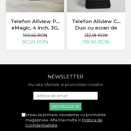
Huawei
LG
Nokia
Telefon Allview P4
Telefon Allview C6
Oppo
eMagic, 4 inch, 3G,
Duo cu ecran de
Samsung
Folosit, Stare
4.5inch si camera
100,66 RON
132,18 RON
Sony
Impecabila, Cu
5mpx
90,59 RON
118,96 RON
Rama Mijloc Telefon
Acumulator,
Incarcator si Cutie
Allview
Allview
Huawei
LG
NEWSLETTER
Nokia
Nu rata ofertele si promotiile noastre
Samsung
Vodafone
Xiaomi
Touchscreen
Vreau sa primesc newsletter cu promotiile
magazinului. Afla mai multe in
Politica de
Acer
Confidentialitate
ALCATEL