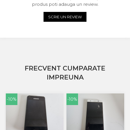
produs poti adauga un review.
Acer
Alcatel
SCRIE UN REVIEW
Allview
Asus
Asus
Blackberry
Blackview
Display Oneplus
HTC
FRECVENT CUMPARATE
HTC
Huawei
IMPREUNA
Iphone
IPOD
Lenovo
-10%
-10%
LG
Motorola
Nokia
Oppo
Samsung