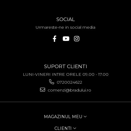
Allview
Blackberry
E-BODA
SOCIAL
Google
Urmareste-ne in social media
HTC
Iphone
LG
MEIZU
Motorola
SUPORT CLIENTI
Nokia
Philips
LUNI-VINERI INTRE ORELE 09.00 - 17.00
Sony
0720024622
Touchscreen Huawei
comenzi@bradului.ro
Touchscreen Lenovo
Touchscreen Samsung
UTOK
Vodafone
MAGAZINUL MEU
Vonino
CLIENTI
Wiko