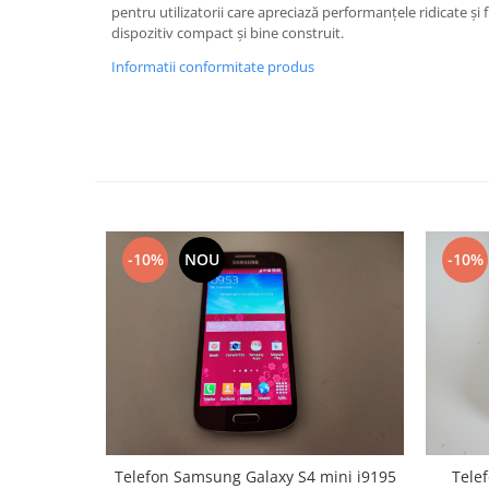
pentru utilizatorii care apreciază performanțele ridicate și 
Lenovo
dispozitiv compact și bine construit.
LG
Informatii conformitate produs
Motorola
Nokia
Oppo
Samsung
Sony
Vodafone
Wiko
-10%
NOU
-10%
Xiaomi
ZTE
Mufa incarcare
Allview
Asus
Lenovo
Nokia
Telefon Samsung Galaxy S4 mini i9195
Telef
Samsung