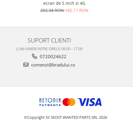
ecran de 5 inch si 4G
15
N
202,34 RON
182,11 RON
SUPORT CLIENTI
LUNI-VINERI INTRE ORELE 09.00 - 17.00
0720024622
comenzi@bradului.ro
©Copyright SC MOST WANTED PARTS SRL 2026