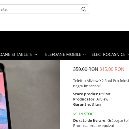
OANE SI TABLETE
TELEFOANE MOBILE
ELECTROCASNICE
350,00 RON
315,00 RON
Telefon Allview X2 Soul Pro folosi
negru impecabil
Stare produs:
utilizat
Producator:
Allview
Garantie:
3 luni
IN STOC
Durata de livrare:
Grăbește-te!
Produs aproape epuizat