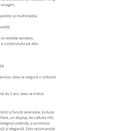
 imagini.
ișierelor și multimedia.
solidă.
la rețelele wireless.
 a conținutului pe alte
al.
rvice, ceea ce asigură o utilizare
ă de 3 ani, ceea ce indică
ici și funcții avansate, inclusiv
fiere, un display de calitate HD,
Designul unibody și protecția
nță și eleganță. Este recomandat