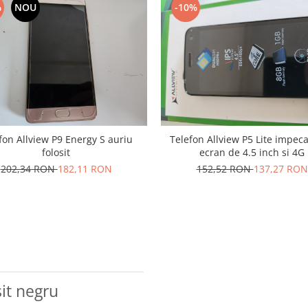
%
NOU
-10%
fon Allview P9 Energy S auriu
Telefon Allview P5 Lite impecabil cu
folosit
ecran de 4.5 inch si 4G
202,34 RON
182,11 RON
152,52 RON
137,27 RON
sit negru