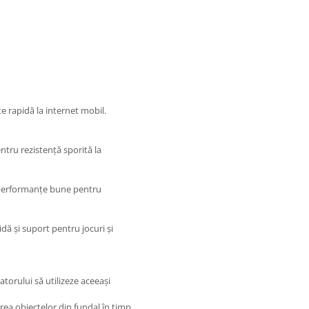
 rapidă la internet mobil.
ntru rezistență sporită la
 performanțe bune pentru
ă și suport pentru jocuri și
atorului să utilizeze aceeași
rea obiectelor din fundal în timp