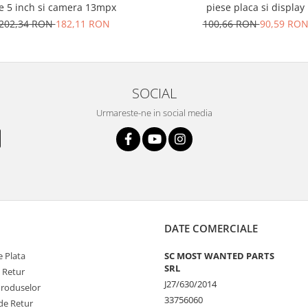
e 5 inch si camera 13mpx
piese placa si display
202,34 RON
182,11 RON
100,66 RON
90,59 RO
SOCIAL
Urmareste-ne in social media
DATE COMERCIALE
 Plata
SC MOST WANTED PARTS
SRL
e Retur
J27/630/2014
Produselor
33756060
de Retur