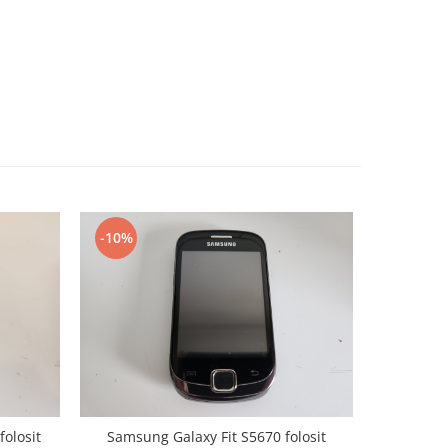
-10%
-10%
folosit
Samsung Galaxy Fit S5670 folosit
Telefon H