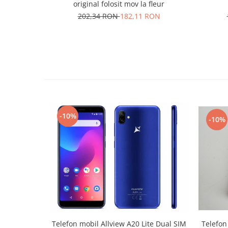
original folosit mov la fleur
Placi de baza
202,34 RON
182,11 RON
Placa de baza Allview
Alcatel
Apple
Asus
HTC
Huawei
LG
-10%
Nokia
-10%
Oppo
Samsung
Sony
Rama mijloc telefon
Allview
Allview
Huawei
Telefon
Telefon mobil Allview A20 Lite Dual SIM
LG