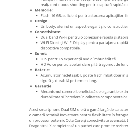
real), continuous shooting pentru captură rapidă de
Nokia
Memorie
:
Samsung
Flash: 16 GB, suficient pentru stocarea aplicațiilor, f
Sony
Design
:
Unibody, oferind un aspect elegant și o construcție 
Display
Conectivitate
:
Acer
Dual band Wi-Fi pentru o conexiune rapidă și stabilă 
Wi-Fi Direct și Wi-Fi Display pentru partajarea rapidă
Alcatel
dispozitive compatibile.
Allview
Sunet
:
DTS pentru o experiență audio îmbunătățită
Asus
HD Voice pentru apeluri clare și fără zgomot de fund
Asus
Baterie
:
Blackberry
Acumulator nedetașabil, poate fi schimbat doar în se
sigură și durabilă pe termen lung.
Blackview
Garantie
:
Display Oneplus
Mecanismul camerei beneficiază de o garanție extins
HTC
durabilitate și încredere în calitatea componentelor.
HTC
Acest smartphone Dual SIM oferă o gamă largă de caracterist
Huawei
o cameră rotativă inovatoare pentru flexibilitate în fotogra
Iphone
un procesor puternic Octa Core și conectivitate avansată. 
Dragontrail-X completează un pachet care promite reziste
IPOD