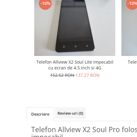
Folie scticla
-10%
-10
Kodak
Geam camera
Logitec
Huse
Makita
Laveta
Maxcom
Mufa Jack
Meizu
Pen
Nokia
Periute de dinti electrice
OralB
Prelungitor USB
Telefon Allview X2 Soul Lite impecabil
Tele
Philips
Rama ras
cu ecran de 4.5 inch si 4G
RC LiPo
Suport MicroUSB
152,52 RON
137,27 RON
Summer
Suport Sim
Toshiba
Suruburi
Ulefone
Taste
UMI
Carcasa telefon
Vodafone
Allview
Review-uri
(0)
Descriere
Wella
Carcasa LG
Wiko Lenny
Telefon Allview X2 Soul Pro folo
Carcasa Nokia
ZTE