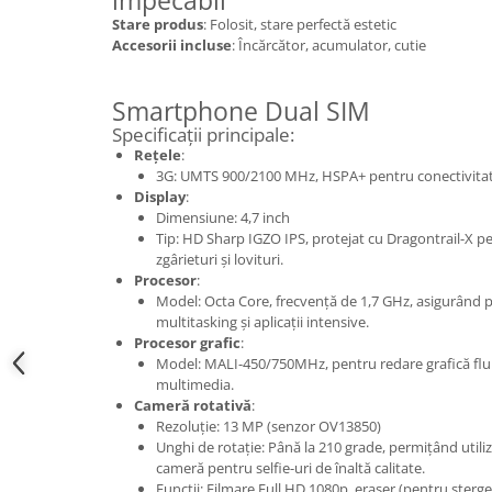
impecabil
Samsung
Benzi flex
Stare produs
: Folosit, stare perfectă estetic
Sony
Accesorii incluse
: Încărcător, acumulator, cutie
Banda tastatura
Cablu coaxial
Smartphone Dual SIM
Flex antena
Specificații principale:
Flex buton
Rețele
:
Flex casca
3G: UMTS 900/2100 MHz, HSPA+ pentru conectivitate
Flex incarcare
Display
:
Dimensiune: 4,7 inch
Flex LCD
Tip: HD Sharp IGZO IPS, protejat cu Dragontrail-X pe
Flex pornire
zgârieturi și lovituri.
Flex volum
Procesor
:
Model: Octa Core, frecvență de 1,7 GHz, asigurând
Sonerie
multitasking și aplicații intensive.
Camera video telefon
Procesor grafic
:
Model: MALI-450/750MHz, pentru redare grafică fluid
Allview
multimedia.
Apple
Cameră rotativă
:
Rezoluție: 13 MP (senzor OV13850)
HTC
Unghi de rotație: Până la 210 grade, permițând utiliz
iPhone
cameră pentru selfie-uri de înaltă calitate.
LG
Funcții: Filmare Full HD 1080p, eraser (pentru șterge