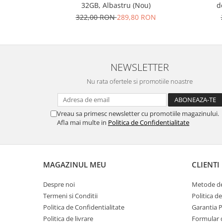
d
32GB, Albastru (Nou)
Nokia
322,00 RON
289,80 RON
Samsung
Vodafone
Xiaomi
Touchscreen
NEWSLETTER
Acer
Nu rata ofertele si promotiile noastre
ALCATEL
Allview
Vreau sa primesc newsletter cu promotiile magazinului.
Blackberry
Afla mai multe in
Politica de Confidentialitate
E-BODA
Google
HTC
MAGAZINUL MEU
CLIENTI
Iphone
LG
Despre noi
Metode de
MEIZU
Termeni si Conditii
Politica d
Motorola
Politica de Confidentialitate
Garantia 
Politica de livrare
Formular 
Nokia