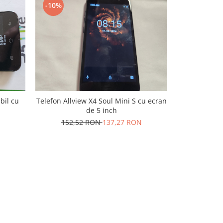
-10%
-10%
Telefon Allview X4 Soul Mini S cu ecran
Telefon Allv
de 5 inch
cu ec
152,52 RON
137,27 RON
202,