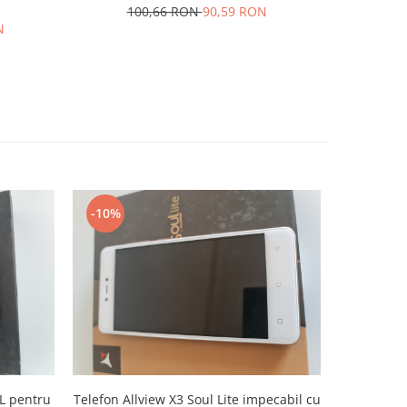
100,66 RON
90,59 RON
N
6
-10%
-10%
 L pentru
Telefon Allview X3 Soul Lite impecabil cu
Telefon M