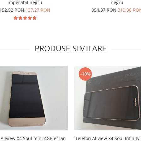
impecabil negru
negru
152,52 RON
137,27 RON
354,87 RON
319,38 RO
PRODUSE SIMILARE
-10%
 Allview X4 Soul mini 4GB ecran
Telefon Allview X4 Soul Infinity