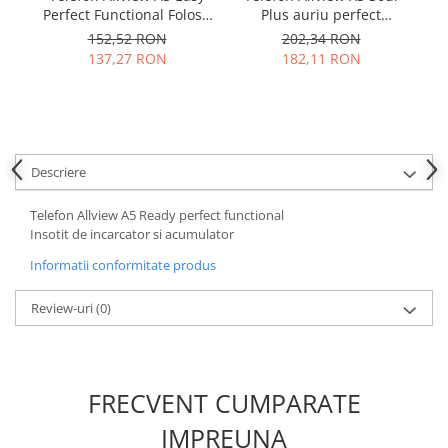
Samsung
im
Perfect Functional Folosit
Plus auriu perfect
Benzi flex
Sony
Include Incarcator si
functional
152,52 RON
202,34 RON
Banda tastatura
Acumulator
137,27 RON
182,11 RON
Cablu coaxial
Flex antena
Flex buton
Flex casca
Descriere
Flex incarcare
Flex LCD
Telefon Allview A5 Ready perfect functional
Flex pornire
Insotit de incarcator si acumulator
Flex volum
Informatii conformitate produs
Sonerie
Camera video telefon
Review-uri
(0)
Allview
Apple
HTC
FRECVENT CUMPARATE
iPhone
IMPREUNA
LG