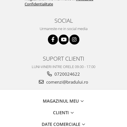
Confidentialitate
Placi de baza
Placa de baza Allview
SOCIAL
Alcatel
Apple
Urmareste-ne in social media
Asus
HTC
Huawei
SUPORT CLIENTI
LG
Nokia
LUNI-VINERI INTRE ORELE 09.00 - 17.00
Oppo
0720024622
Samsung
comenzi@bradului.ro
Sony
Rama mijloc telefon
MAGAZINUL MEU
Allview
Allview
CLIENTI
Huawei
DATE COMERCIALE
LG