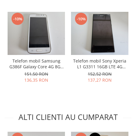
Nokia
Samsung
-10%
-10%
Sony
Display
Acer
Alcatel
Allview
Telefon mobil Samsung
Telefon mobil Sony Xperia
Asus
G386F Galaxy Core 4G 8GB
L1 G3311 16GB LTE 4G
Asus
alb ca nou
negru folosit impecabil
151,50 RON
152,52 RON
Blackberry
136,35 RON
137,27 RON
Blackview
Display Oneplus
HTC
HTC
ALTI CLIENTI AU CUMPARAT
Huawei
Iphone
IPOD