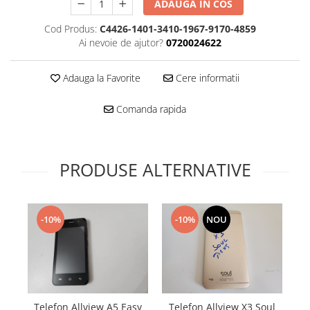
Folie scticla
ADAUGA IN COS
Kodak
Geam camera
Cod Produs:
C4426-1401-3410-1967-9170-4859
Logitec
Huse
Ai nevoie de ajutor?
0720024622
Makita
Laveta
Maxcom
Mufa Jack
Adauga la Favorite
Cere informatii
Meizu
Pen
Nokia
Comanda rapida
Periute de dinti electrice
OralB
Prelungitor USB
Philips
Rama ras
RC LiPo
Suport MicroUSB
PRODUSE ALTERNATIVE
Summer
Suport Sim
Toshiba
Suruburi
Ulefone
Taste
-10%
-10%
NOU
UMI
Carcasa telefon
Vodafone
Allview
Wella
Carcasa LG
Wiko Lenny
Carcasa Nokia
ZTE
Te
Telefon Allview A5 Easy
Telefon Allview X3 Soul