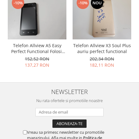
-10%
-10%
NOU
Lenovo
LG
Motorola
Nokia
Oppo
Telefon Allview A5 Easy
Telefon Allview X3 Soul Plus
Samsung
Perfect Functional Folosit
auriu perfect functional
Sony
Include Incarcator si
152,52 RON
202,34 RON
Vodafone
Acumulator
137,27 RON
182,11 RON
Wiko
Xiaomi
ZTE
NEWSLETTER
Mufa incarcare
Nu rata ofertele si promotiile noastre
Allview
Asus
Lenovo
Nokia
Vreau sa primesc newsletter cu promotiile
Samsung
magazinului. Afla mai multe in
Politica de