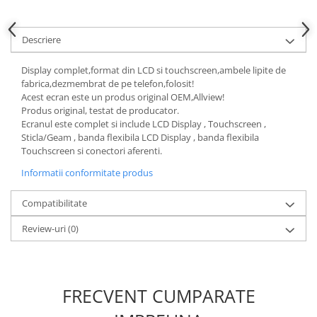
Nokia
Samsung
Descriere
Sony
Display
Display complet,format din LCD si touchscreen,ambele lipite de
fabrica,dezmembrat de pe telefon,folosit!
Acer
Acest ecran este un produs original OEM,Allview!
Alcatel
Produs original, testat de producator.
Ecranul este complet si include LCD Display , Touchscreen ,
Allview
Sticla/Geam , banda flexibila LCD Display , banda flexibila
Asus
Touchscreen si conectori aferenti.
Asus
Informatii conformitate produs
Blackberry
Blackview
Compatibilitate
Display Oneplus
Review-uri
(0)
HTC
HTC
Huawei
FRECVENT CUMPARATE
Iphone
IPOD