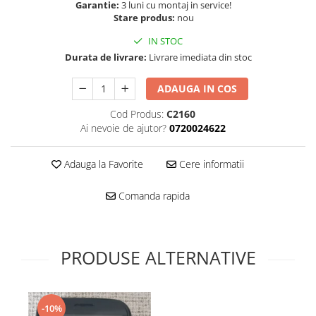
Folie scticla
Garantie:
3 luni cu montaj in service!
Kodak
Stare produs:
nou
Geam camera
Logitec
Huse
IN STOC
Makita
Laveta
Durata de livrare:
Livrare imediata din stoc
Maxcom
Mufa Jack
ADAUGA IN COS
Meizu
Pen
Nokia
Periute de dinti electrice
Cod Produs:
C2160
OralB
Ai nevoie de ajutor?
0720024622
Prelungitor USB
Philips
Rama ras
RC LiPo
Adauga la Favorite
Cere informatii
Suport MicroUSB
Summer
Suport Sim
Comanda rapida
Toshiba
Suruburi
Ulefone
Taste
UMI
Carcasa telefon
PRODUSE ALTERNATIVE
Vodafone
Allview
Wella
Carcasa LG
Wiko Lenny
Carcasa Nokia
-10%
ZTE