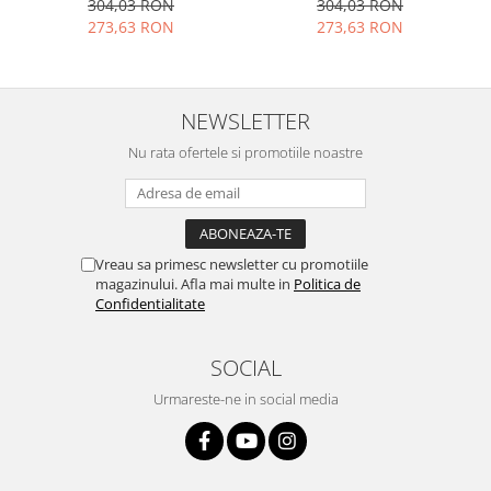
304,03 RON
304,03 RON
Nokia
273,63 RON
273,63 RON
Samsung
Vodafone
Xiaomi
NEWSLETTER
Touchscreen
Nu rata ofertele si promotiile noastre
Acer
ALCATEL
Allview
Blackberry
Vreau sa primesc newsletter cu promotiile
magazinului. Afla mai multe in
Politica de
E-BODA
Confidentialitate
Google
HTC
SOCIAL
Iphone
Urmareste-ne in social media
LG
MEIZU
Motorola
Nokia