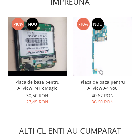
IMPREUNA
Lenovo
LG
Motorola
-10%
NOU
-10%
NOU
Nokia
Oppo
Samsung
Sony
Vodafone
Wiko
Xiaomi
Placa de baza pentru
Placa de baza pentru
ZTE
Allview P41 eMagic
Allview A4 You
30,50 RON
40,67 RON
Mufa incarcare
27,45 RON
36,60 RON
Allview
Asus
Lenovo
ALTI CLIENTI AU CUMPARAT
Nokia
Samsung