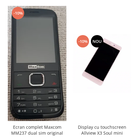
Placi de baza
-10%
Placa de baza Allview
Alcatel
Apple
Asus
-10%
NOU
HTC
Huawei
LG
Nokia
Oppo
Samsung
Sony
Rama mijloc telefon
Allview
Allview
Display cu touchscreen
Ecran complet Maxcom
Huawei
Allview X3 Soul mini
MM237 dual sim original
LG