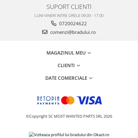
SUPORT CLIENTI
Philips
Sony
LUNI-VINERI INTRE ORELE 09.00 - 17.00
Touchscreen Huawei
0720024622
Touchscreen Lenovo
comenzi@bradului.ro
Touchscreen Samsung
UTOK
MAGAZINUL MEU
Vodafone
Vonino
CLIENTI
Wiko
DATE COMERCIALE
ZTE
©Copyright SC MOST WANTED PARTS SRL 2026