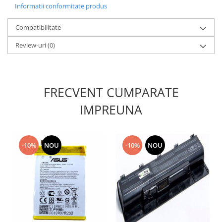
Informatii conformitate produs
Nokia
Samsung
Compatibilitate
Sony
Review-uri
(0)
Display
Acer
Alcatel
FRECVENT CUMPARATE
Allview
Asus
IMPREUNA
Asus
Blackberry
Blackview
-10%
NOU
-10%
NOU
Display Oneplus
HTC
HTC
Huawei
Iphone
IPOD