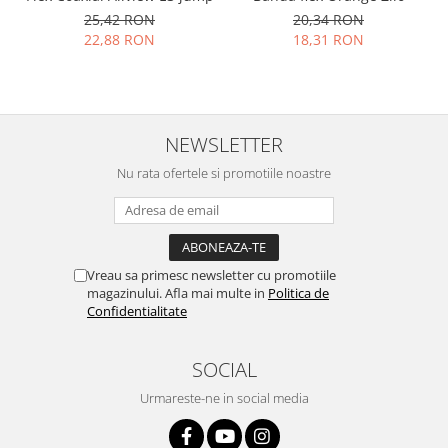
Placi de baza
25,42 RON
20,34 RON
22,88 RON
18,31 RON
Placa de baza Allview
Alcatel
Apple
Asus
NEWSLETTER
HTC
Nu rata ofertele si promotiile noastre
Huawei
LG
Nokia
Oppo
Vreau sa primesc newsletter cu promotiile
Samsung
magazinului. Afla mai multe in
Politica de
Sony
Confidentialitate
Rama mijloc telefon
SOCIAL
Allview
Allview
Urmareste-ne in social media
Huawei
LG