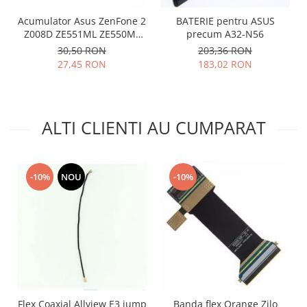
Lenovo
Acumulator Asus ZenFone 2
BATERIE pentru ASUS
LG
Z008D ZE551ML ZE550ML
precum A32-N56
Z00AD C11P1424 folosit
Motorola
30,50 RON
203,36 RON
27,45 RON
183,02 RON
Nokia
Oppo
Samsung
Sony
ALTI CLIENTI AU CUMPARAT
Vodafone
Wiko
Xiaomi
-10%
NOU
-10%
ZTE
Mufa incarcare
Allview
Asus
Lenovo
Nokia
Samsung
Flex Coaxial Allview E3 jump
Banda flex Orange Zilo