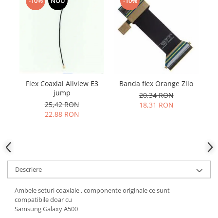
Samsung
-10%
NOU
-10%
Benzi flex
Sony
Banda tastatura
Cablu coaxial
Flex antena
Flex buton
Flex casca
Flex Coaxial Allview E3
Banda flex Orange Zilo
F
Flex incarcare
jump
20,34 RON
Flex LCD
25,42 RON
18,31 RON
Flex pornire
22,88 RON
Flex volum
Sonerie
Camera video telefon
Allview
Descriere
Apple
HTC
Ambele seturi coaxiale , componente originale ce sunt
compatibile doar cu
iPhone
Samsung Galaxy A500
LG