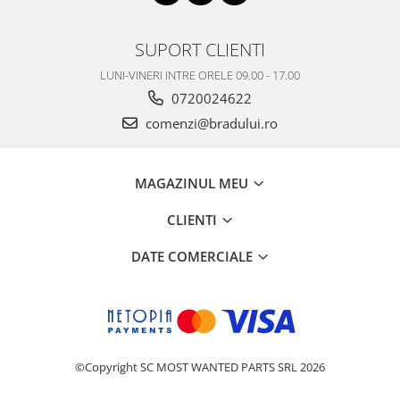
Nokia
Samsung
SUPORT CLIENTI
Vodafone
LUNI-VINERI INTRE ORELE 09.00 - 17.00
Xiaomi
0720024622
Touchscreen
comenzi@bradului.ro
Acer
ALCATEL
MAGAZINUL MEU
Allview
Blackberry
CLIENTI
E-BODA
DATE COMERCIALE
Google
HTC
Iphone
LG
MEIZU
©Copyright SC MOST WANTED PARTS SRL 2026
Motorola
Nokia