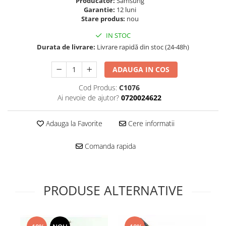
Producator:
Samsung
Folie scticla
Garantie:
12 luni
Kodak
Geam camera
Stare produs:
nou
Logitec
Huse
IN STOC
Makita
Laveta
Durata de livrare:
Livrare rapidă din stoc (24-48h)
Maxcom
Mufa Jack
Meizu
Pen
ADAUGA IN COS
Nokia
Periute de dinti electrice
Cod Produs:
C1076
OralB
Prelungitor USB
Ai nevoie de ajutor?
0720024622
Philips
Rama ras
RC LiPo
Suport MicroUSB
Adauga la Favorite
Cere informatii
Summer
Suport Sim
Toshiba
Suruburi
Comanda rapida
Ulefone
Taste
UMI
Carcasa telefon
Vodafone
PRODUSE ALTERNATIVE
Allview
Wella
Carcasa LG
Wiko Lenny
Carcasa Nokia
ZTE