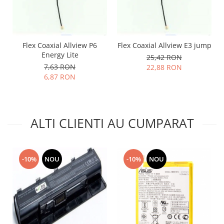
Lenovo
LG
Motorola
Flex Coaxial Allview P6
Flex Coaxial Allview E3 jump
Nokia
Energy Lite
25,42 RON
Oppo
7,63 RON
22,88 RON
Samsung
6,87 RON
Sony
Vodafone
Wiko
ALTI CLIENTI AU CUMPARAT
Xiaomi
ZTE
Mufa incarcare
-10%
NOU
-10%
NOU
Allview
Asus
Lenovo
Nokia
Samsung