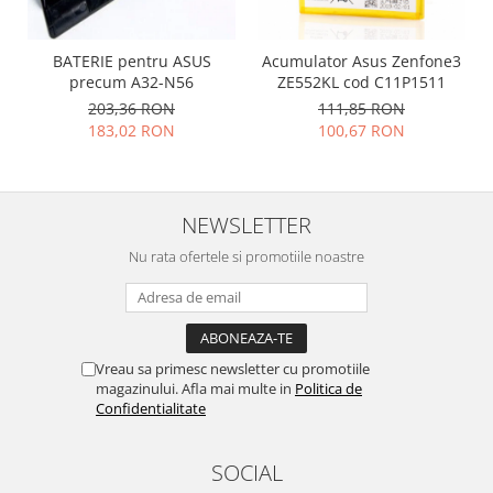
Placi de baza
Placa de baza Allview
BATERIE pentru ASUS
Acumulator Asus Zenfone3
precum A32-N56
ZE552KL cod C11P1511
Alcatel
203,36 RON
111,85 RON
Apple
183,02 RON
100,67 RON
Asus
HTC
Huawei
NEWSLETTER
LG
Nokia
Nu rata ofertele si promotiile noastre
Oppo
Samsung
Sony
Vreau sa primesc newsletter cu promotiile
Rama mijloc telefon
magazinului. Afla mai multe in
Politica de
Allview
Confidentialitate
Allview
Huawei
SOCIAL
LG