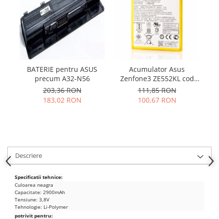
Samsung
Benzi flex
Sony
Banda tastatura
Cablu coaxial
Flex antena
Flex buton
BATERIE pentru ASUS
Acumulator Asus
Ac
Flex casca
precum A32-N56
Zenfone3 ZE552KL cod
Flex incarcare
C11P1511
203,36 RON
111,85 RON
Flex LCD
183,02 RON
100,67 RON
Flex pornire
Flex volum
Sonerie
Camera video telefon
Descriere
Allview
Specificatii tehnice:
Apple
Culoarea neagra
HTC
Capacitate: 2900mAh
Tensiune: 3,8V
iPhone
Tehnologie: Li-Polymer
LG
potrivit pentru: