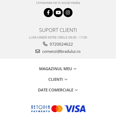
Urmareste-ne in social media
Nokia
Samsung
Vodafone
Xiaomi
SUPORT CLIENTI
Touchscreen
LUNI-VINERI INTRE ORELE 09.00 - 17.00
Acer
0720024622
ALCATEL
comenzi@bradului.ro
Allview
Blackberry
E-BODA
MAGAZINUL MEU
Google
CLIENTI
HTC
Iphone
DATE COMERCIALE
LG
MEIZU
Motorola
Nokia