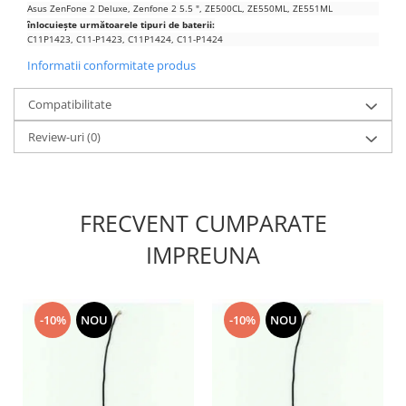
Asus ZenFone 2 Deluxe, Zenfone 2 5.5 ", ZE500CL, ZE550ML, ZE551ML
Nokia
înlocuiește următoarele tipuri de baterii:
C11P1423, C11-P1423, C11P1424, C11-P1424
Samsung
Informatii conformitate produs
Sony
Display
Compatibilitate
Acer
Review-uri
(0)
Alcatel
Allview
Asus
Asus
FRECVENT CUMPARATE
Blackberry
IMPREUNA
Blackview
Display Oneplus
HTC
-10%
NOU
-10%
NOU
HTC
Huawei
Iphone
IPOD