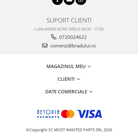
Nokia
Samsung
SUPORT CLIENTI
Sony
LUNI-VINERI INTRE ORELE 09.00 - 17.00
Display
0720024622
Acer
comenzi@bradului.ro
Alcatel
Allview
Asus
MAGAZINUL MEU
Asus
CLIENTI
Blackberry
Blackview
DATE COMERCIALE
Display Oneplus
HTC
HTC
Huawei
Iphone
©Copyright SC MOST WANTED PARTS SRL 2026
IPOD