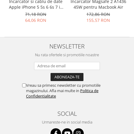
Samsung
Incarcator si cablu de date
Incarcator Magsafe 2 A1436
Benzi flex
Apple iPhone 5 5s 6 6s 7 in
45W pentru Macbook Air
Sony
cutie
71,18 RON
172,86 RON
Banda tastatura
64,06 RON
155,57 RON
Cablu coaxial
Flex antena
Flex buton
NEWSLETTER
Flex casca
Flex incarcare
Nu rata ofertele si promotiile noastre
Flex LCD
Flex pornire
Flex volum
Sonerie
Vreau sa primesc newsletter cu promotiile
magazinului. Afla mai multe in
Politica de
Camera video telefon
Confidentialitate
Allview
Apple
SOCIAL
HTC
Urmareste-ne in social media
iPhone
LG