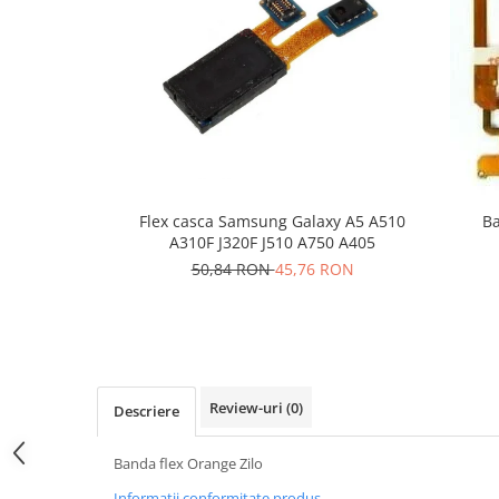
Folie scticla
Kodak
Geam camera
Logitec
Huse
Makita
Laveta
Maxcom
Mufa Jack
Meizu
Pen
Nokia
Periute de dinti electrice
OralB
Prelungitor USB
Flex casca Samsung Galaxy A5 A510
Ba
Philips
Rama ras
A310F J320F J510 A750 A405
RC LiPo
Suport MicroUSB
50,84 RON
45,76 RON
Summer
Suport Sim
Toshiba
Suruburi
Ulefone
Taste
UMI
Carcasa telefon
Vodafone
Review-uri
(0)
Descriere
Allview
Wella
Carcasa LG
Wiko Lenny
Banda flex Orange Zilo
Carcasa Nokia
ZTE
Informatii conformitate produs