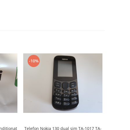
-10%
-10%
nditionat
Telefon Nokia 130 dual sim TA-1017 TA-
Telefon N