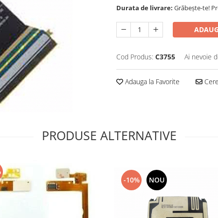
Durata de livrare:
Grăbește-te! P
ADAUG
Cod Produs:
C3755
Ai nevoie d
Adauga la Favorite
Cere 
PRODUSE ALTERNATIVE
%
-10%
NOU