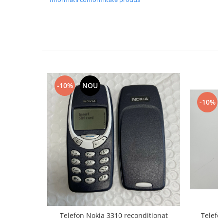
Samsung
Benzi flex
Sony
Banda tastatura
Cablu coaxial
Flex antena
Flex buton
Flex casca
-10%
NOU
Flex incarcare
Flex LCD
-10%
Flex pornire
Flex volum
Sonerie
Camera video telefon
Allview
Apple
HTC
iPhone
Telefon Nokia 3310 reconditionat
Telef
LG