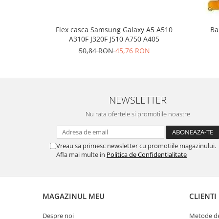
Lenovo
LG
Flex casca Samsung Galaxy A5 A510
Ba
Motorola
A310F J320F J510 A750 A405
Nokia
50,84 RON
45,76 RON
Oppo
Samsung
Sony
NEWSLETTER
Vodafone
Wiko
Nu rata ofertele si promotiile noastre
Xiaomi
ZTE
Vreau sa primesc newsletter cu promotiile magazinului.
Mufa incarcare
Afla mai multe in
Politica de Confidentialitate
Allview
Asus
Lenovo
MAGAZINUL MEU
CLIENTI
Nokia
Samsung
Despre noi
Metode de