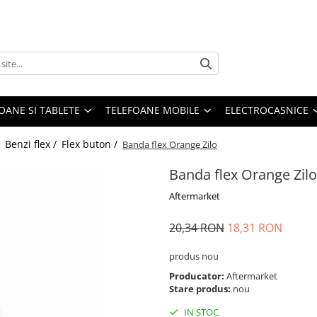
OANE SI TABLETE
TELEFOANE MOBILE
ELECTROCASNICE
/
Benzi flex /
Flex buton /
Banda flex Orange Zilo
Banda flex Orange Zilo
Aftermarket
20,34 RON
18,31 RON
produs nou
Producator:
Aftermarket
Stare produs:
nou
IN STOC