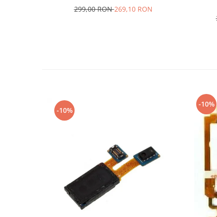
299,00 RON
269,10 RON
Nokia
Samsung
Sony
Display
Acer
Alcatel
Allview
Asus
-10%
-10%
Asus
Blackberry
Blackview
Display Oneplus
HTC
HTC
Huawei
Iphone
IPOD