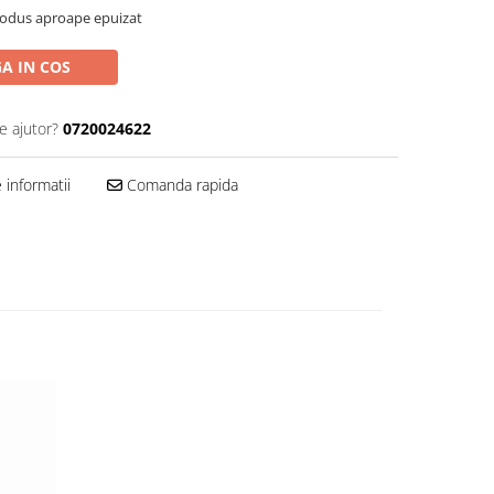
rodus aproape epuizat
A IN COS
e ajutor?
0720024622
informatii
Comanda rapida