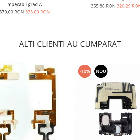
mpecabil grad A
355,88 RON
320,29 RO
370,00 RON
333,00 RON
ALTI CLIENTI AU CUMPARAT
-10%
NOU