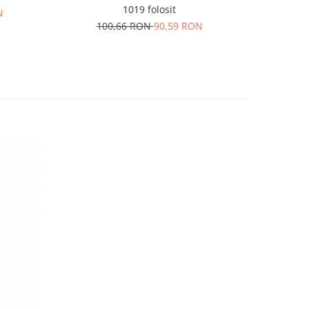
1019 folosit
1170 imp
N
100,66 RON
90,59 RON
20