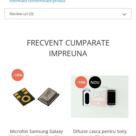
Informatii conformitate produs
Nokia
Review-uri
(0)
Samsung
Sony
Display
Acer
FRECVENT CUMPARATE
Alcatel
IMPREUNA
Allview
Asus
Asus
-10%
Blackberry
-10%
NOU
Blackview
Display Oneplus
HTC
HTC
Huawei
Iphone
Microfon Samsung Galaxy
Difuzor casca pentru Sony
IPOD