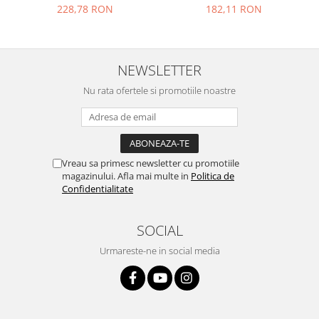
228,78 RON
182,11 RON
Placi de baza
Placa de baza Allview
Alcatel
NEWSLETTER
Apple
Nu rata ofertele si promotiile noastre
Asus
HTC
Huawei
LG
Vreau sa primesc newsletter cu promotiile
Nokia
magazinului. Afla mai multe in
Politica de
Oppo
Confidentialitate
Samsung
Sony
SOCIAL
Rama mijloc telefon
Urmareste-ne in social media
Allview
Allview
Huawei
LG