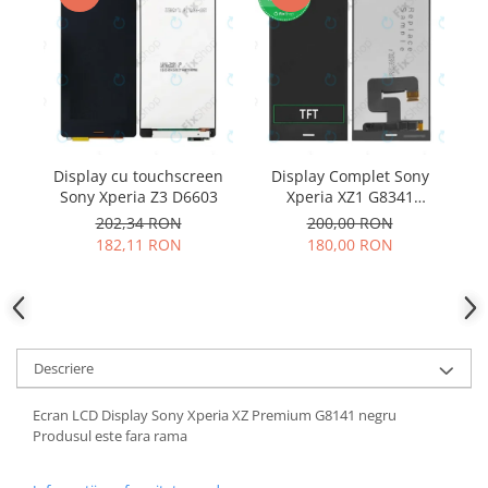
Samsung
Benzi flex
Sony
Banda tastatura
Cablu coaxial
Flex antena
Flex buton
Flex casca
Display cu touchscreen
Display Complet Sony
Di
Flex incarcare
Sony Xperia Z3 D6603
Xperia XZ1 G8341
compatibil
Flex LCD
202,34 RON
200,00 RON
182,11 RON
180,00 RON
Flex pornire
Flex volum
Sonerie
Camera video telefon
Descriere
Allview
Apple
Ecran LCD Display Sony Xperia XZ Premium G8141 negru
HTC
Produsul este fara rama
iPhone
LG