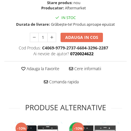
Folie scticla
Stare produs:
nou
Kodak
Producator:
Aftermarket
Geam camera
Logitec
Huse
IN STOC
Makita
Laveta
Durata de livrare:
Grăbește-te! Produs aproape epuizat
Maxcom
Mufa Jack
Meizu
ADAUGA IN COS
Pen
Nokia
Periute de dinti electrice
Cod Produs:
C4069-9779-2737-6604-3296-2287
OralB
Ai nevoie de ajutor?
0720024622
Prelungitor USB
Philips
Rama ras
RC LiPo
Adauga la Favorite
Cere informatii
Suport MicroUSB
Summer
Suport Sim
Comanda rapida
Toshiba
Suruburi
Ulefone
Taste
UMI
Carcasa telefon
PRODUSE ALTERNATIVE
Vodafone
Allview
Wella
Carcasa LG
Wiko Lenny
Carcasa Nokia
ZTE
-10%
-10%