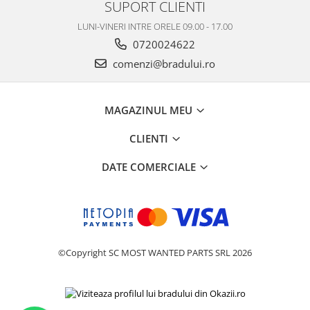
SUPORT CLIENTI
Nokia
LUNI-VINERI INTRE ORELE 09.00 - 17.00
Samsung
0720024622
Vodafone
comenzi@bradului.ro
Xiaomi
Touchscreen
Acer
MAGAZINUL MEU
ALCATEL
CLIENTI
Allview
Blackberry
DATE COMERCIALE
E-BODA
Google
HTC
Iphone
©Copyright SC MOST WANTED PARTS SRL 2026
LG
MEIZU
Motorola
Nokia