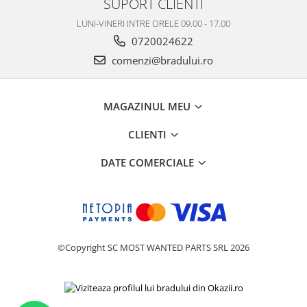
SUPORT CLIENTI
Nokia
LUNI-VINERI INTRE ORELE 09.00 - 17.00
Samsung
0720024622
Vodafone
comenzi@bradului.ro
Xiaomi
Touchscreen
MAGAZINUL MEU
Acer
ALCATEL
CLIENTI
Allview
Blackberry
DATE COMERCIALE
E-BODA
Google
HTC
Iphone
©Copyright SC MOST WANTED PARTS SRL 2026
LG
MEIZU
Motorola
Nokia