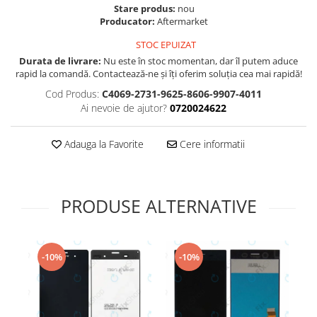
Folie scticla
Stare produs:
nou
Kodak
Geam camera
Producator:
Aftermarket
Logitec
Huse
STOC EPUIZAT
Makita
Laveta
Durata de livrare:
Nu este în stoc momentan, dar îl putem aduce
Maxcom
rapid la comandă. Contactează-ne și îți oferim soluția cea mai rapidă!
Mufa Jack
Meizu
Pen
Cod Produs:
C4069-2731-9625-8606-9907-4011
Ai nevoie de ajutor?
0720024622
Nokia
Periute de dinti electrice
OralB
Prelungitor USB
Adauga la Favorite
Cere informatii
Philips
Rama ras
RC LiPo
Suport MicroUSB
Summer
Suport Sim
Toshiba
PRODUSE ALTERNATIVE
Suruburi
Ulefone
Taste
UMI
Carcasa telefon
Vodafone
-10%
-10%
Allview
Wella
Carcasa LG
Wiko Lenny
Carcasa Nokia
ZTE