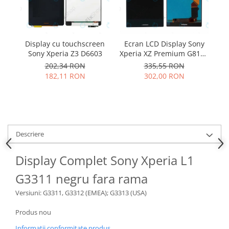
Samsung
Benzi flex
Sony
Banda tastatura
Cablu coaxial
Display cu touchscreen
Ecran LCD Display Sony
D
Flex antena
Sony Xperia Z3 D6603
Xperia XZ Premium G8141
C
negru
Flex buton
202,34 RON
335,55 RON
182,11 RON
302,00 RON
Flex casca
Flex incarcare
Flex LCD
Flex pornire
Flex volum
Descriere
Sonerie
Display Complet Sony Xperia L1
Camera video telefon
Allview
G3311 negru fara rama
Apple
Versiuni: G3311, G3312 (ЕМЕА); G3313 (USA)
HTC
Produs nou
iPhone
LG
Informatii conformitate produs