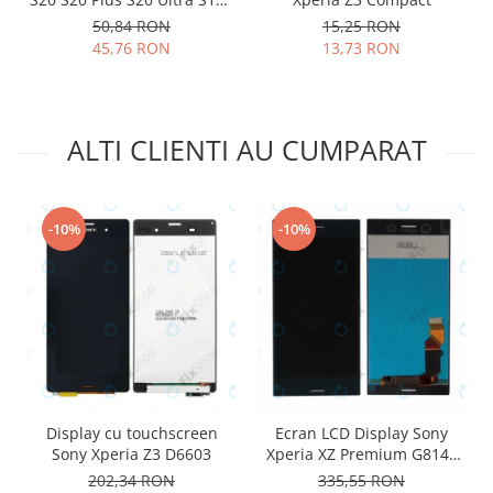
S10 S10 Plus 3003-001243
Lenovo
50,84 RON
15,25 RON
45,76 RON
13,73 RON
LG
Motorola
Nokia
Oppo
ALTI CLIENTI AU CUMPARAT
Samsung
Sony
Vodafone
-10%
-10%
Wiko
Xiaomi
ZTE
Mufa incarcare
Allview
Asus
Lenovo
Display cu touchscreen
Ecran LCD Display Sony
Sony Xperia Z3 D6603
Xperia XZ Premium G8141
Nokia
negru
202,34 RON
335,55 RON
Samsung