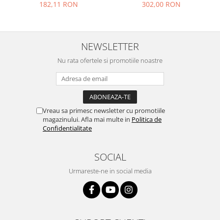
182,11 RON
302,00 RON
Placi de baza
Placa de baza Allview
Alcatel
NEWSLETTER
Apple
Nu rata ofertele si promotiile noastre
Asus
HTC
Huawei
LG
Vreau sa primesc newsletter cu promotiile
Nokia
magazinului. Afla mai multe in
Politica de
Oppo
Confidentialitate
Samsung
Sony
SOCIAL
Rama mijloc telefon
Urmareste-ne in social media
Allview
Allview
Huawei
LG