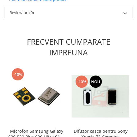
Nokia
Review-uri
(0)
Samsung
Sony
Display
FRECVENT CUMPARATE
Acer
Alcatel
IMPREUNA
Allview
Asus
Asus
-10%
Blackberry
-10%
NOU
Blackview
Display Oneplus
HTC
HTC
Huawei
Iphone
Microfon Samsung Galaxy
Difuzor casca pentru Sony
IPOD
S20 S20 Plus S20 Ultra S10E
Xperia Z3 Compact