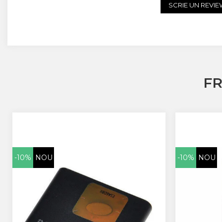
Huawei
SCRIE UN REVI
LG
Nokia
Oppo
Samsung
Sony
Rama Mijloc Telefon
F
Allview
Allview
Huawei
LG
Nokia
Samsung
-10%
NOU
-10%
NOU
Vodafone
Xiaomi
Touchscreen
Acer
ALCATEL