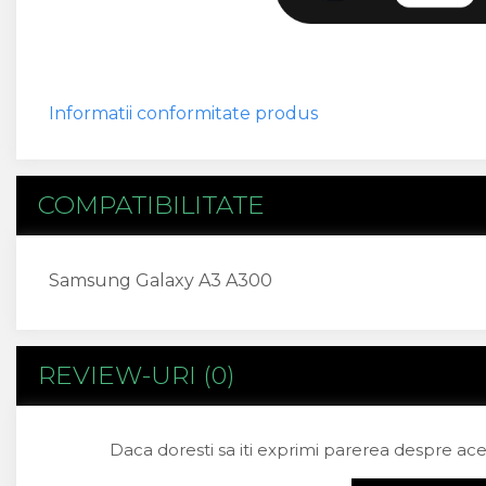
Sony
Vodafone
Wiko
Xiaomi
Informatii conformitate produs
ZTE
Mufa Incarcare
Allview
COMPATIBILITATE
Asus
Lenovo
Nokia
Samsung Galaxy A3 A300
Samsung
Placi De Baza
Placa de baza Allview
REVIEW-URI
(0)
Alcatel
Apple
Asus
Daca doresti sa iti exprimi parerea despre ac
HTC