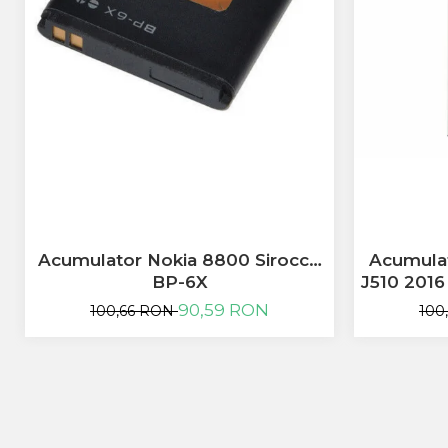
Allview
Blackberry
E-BODA
Google
HTC
Iphone
LG
MEIZU
Motorola
Nokia
Philips
Acumulator Nokia 8800 Sirocco
Acumula
Sony
BP-6X
J510 201
Touchscreen Huawei
90,59 RON
100,66 RON
100
Touchscreen Lenovo
Touchscreen Samsung
UTOK
Vodafone
Vonino
Wiko