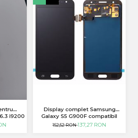
-
Display complet Samsung
entru
Galaxy S5 G900F compatibil
6.3 i9200
137,27 RON
RON
152,52 RON