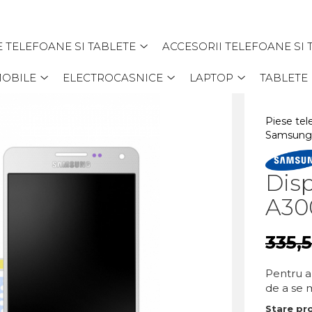
E TELEFOANE SI TABLETE
ACCESORII TELEFOANE SI 
MOBILE
ELECTROCASNICE
LAPTOP
TABLETE
Piese tel
Samsung
Dis
A30
335,
Pentru a 
de a se m
Stare pr