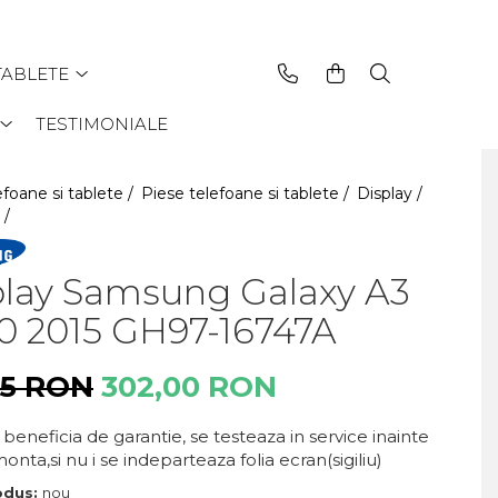
TABLETE
TESTIMONIALE
efoane si tablete /
Piese telefoane si tablete /
Display /
 /
play Samsung Galaxy A3
0 2015 GH97-16747A
55 RON
302,00 RON
beneficia de garantie, se testeaza in service inainte
onta,si nu i se indeparteaza folia ecran(sigiliu)
odus:
nou