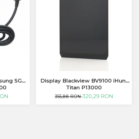
msung SGH
Display Blackview BV9100 iHunt
00
Titan P13000
RON
320,29 RON
355,88 RON