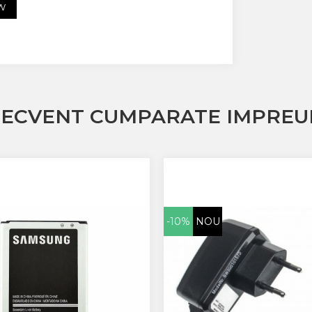
EW
RECVENT CUMPARATE IMPREU
-10%
NOU