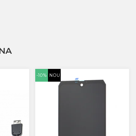
NA
-10%
NOU