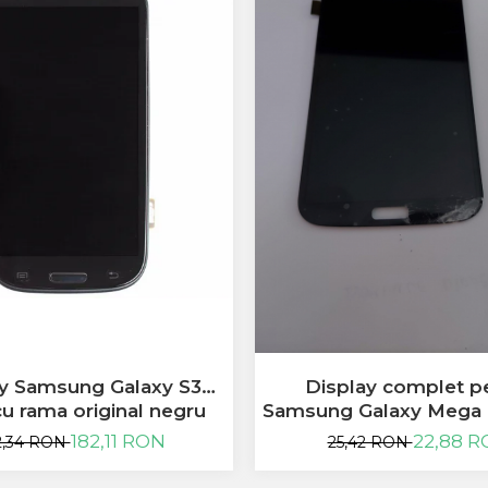
ay Samsung Galaxy S3
Display complet p
cu rama original negru
Samsung Galaxy Mega 
spart
182,11 RON
22,88 
2,34 RON
25,42 RON