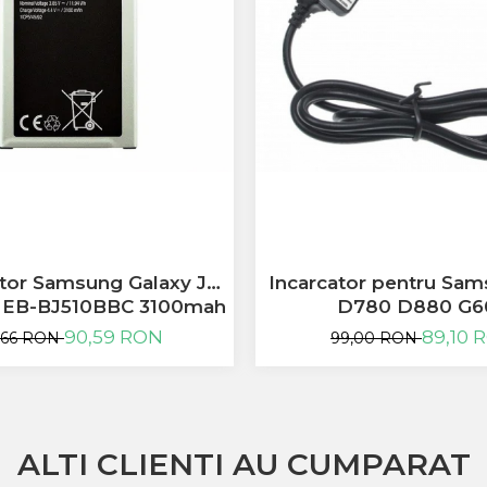
tor Samsung Galaxy J5
Incarcator pentru Sa
6 EB-BJ510BBC 3100mah
D780 D880 G6
90,59 RON
89,10 
,66 RON
99,00 RON
ALTI CLIENTI AU CUMPARAT