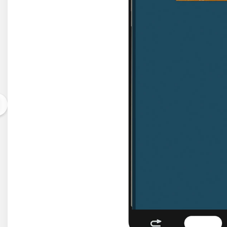
Acer
Alcatel
Allview
Asus
Asus
Blackberry
Blackview
Display Oneplus
HTC
HTC
Huawei
Iphone
IPOD
Lenovo
LG
Motorola
Nokia
Oppo
Samsung