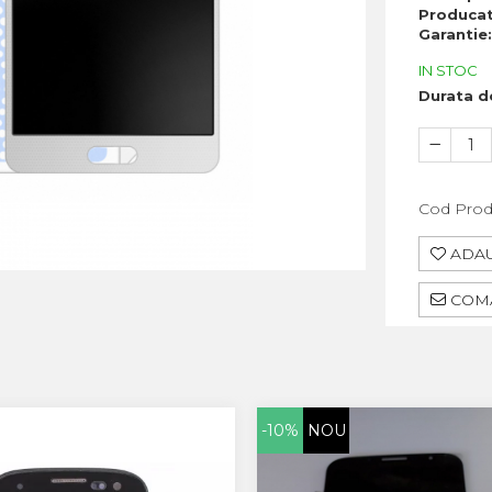
Produca
Garantie
IN STOC
Durata de
Cod Prod
ADAU
COMA
-10%
NOU