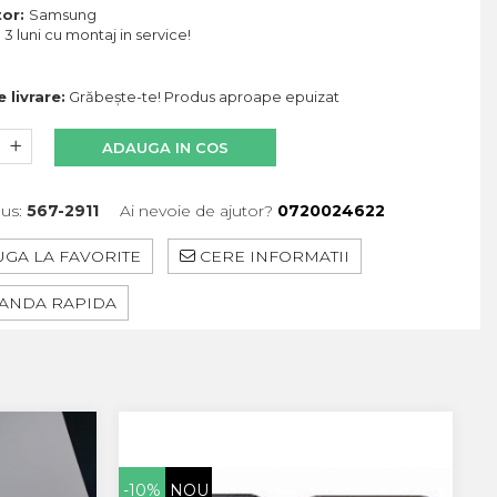
tor:
Samsung
:
3 luni cu montaj in service!
 livrare:
Grăbește-te! Produs aproape epuizat
ADAUGA IN COS
us:
567-2911
Ai nevoie de ajutor?
0720024622
GA LA FAVORITE
CERE INFORMATII
NDA RAPIDA
-10%
NOU