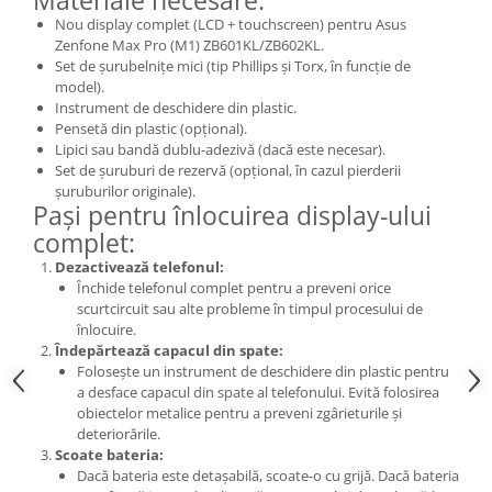
Nokia
Nou display complet (LCD + touchscreen) pentru Asus
Zenfone Max Pro (M1) ZB601KL/ZB602KL.
Samsung
Set de șurubelnițe mici (tip Phillips și Torx, în funcție de
Sony
model).
Instrument de deschidere din plastic.
Display
Pensetă din plastic (opțional).
Acer
Lipici sau bandă dublu-adezivă (dacă este necesar).
Set de șuruburi de rezervă (opțional, în cazul pierderii
Alcatel
șuruburilor originale).
Allview
Pași pentru înlocuirea display-ului
Asus
complet:
Asus
Dezactivează telefonul:
Blackberry
Închide telefonul complet pentru a preveni orice
scurtcircuit sau alte probleme în timpul procesului de
Blackview
înlocuire.
Display Oneplus
Îndepărtează capacul din spate:
HTC
Folosește un instrument de deschidere din plastic pentru
a desface capacul din spate al telefonului. Evită folosirea
HTC
obiectelor metalice pentru a preveni zgârieturile și
Huawei
deteriorările.
Scoate bateria:
Iphone
Dacă bateria este detașabilă, scoate-o cu grijă. Dacă bateria
IPOD