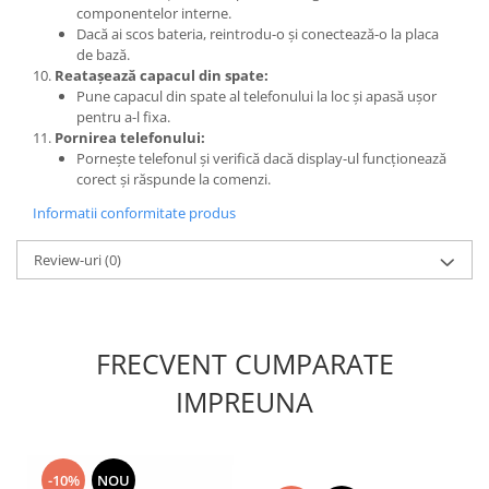
componentelor interne.
Placi de baza
Dacă ai scos bateria, reintrodu-o și conectează-o la placa
Placa de baza Allview
de bază.
Reatașează capacul din spate:
Alcatel
Pune capacul din spate al telefonului la loc și apasă ușor
Apple
pentru a-l fixa.
Pornirea telefonului:
Asus
Pornește telefonul și verifică dacă display-ul funcționează
HTC
corect și răspunde la comenzi.
Huawei
Informatii conformitate produs
LG
Nokia
Review-uri
(0)
Oppo
Samsung
Sony
FRECVENT CUMPARATE
Rama mijloc telefon
IMPREUNA
Allview
Allview
Huawei
-10%
NOU
LG