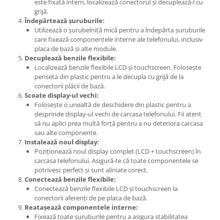
este fixată intern, localizează conectorul și decuplează-l cu
Lenovo
grijă.
Îndepărtează șuruburile:
LG
Utilizează o șurubelniță mică pentru a îndepărta șuruburile
Motorola
care fixează componentele interne ale telefonului, inclusiv
Nokia
placa de bază și alte module.
Decuplează benzile flexibile:
Oppo
Localizează benzile flexibile LCD și touchscreen. Folosește
Samsung
penseta din plastic pentru a le decupla cu grijă de la
conectorii plăcii de bază.
Sony
Scoate display-ul vechi:
Vodafone
Folosește o unealtă de deschidere din plastic pentru a
Wiko
desprinde display-ul vechi de carcasa telefonului. Fii atent
să nu aplici prea multă forță pentru a nu deteriora carcasa
Xiaomi
sau alte componente.
ZTE
Instalează noul display:
Mufa incarcare
Poziționează noul display complet (LCD + touchscreen) în
carcasa telefonului. Asigură-te că toate componentele se
Allview
potrivesc perfect și sunt aliniate corect.
Asus
Conectează benzile flexibile:
Conectează benzile flexibile LCD și touchscreen la
Lenovo
conectorii aferenți de pe placa de bază.
Nokia
Reatașează componentele interne:
Samsung
Fixează toate șuruburile pentru a asigura stabilitatea