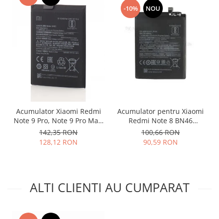
-10%
NOU
Nokia
Samsung
Vodafone
Xiaomi
Touchscreen
Acer
ALCATEL
Allview
Acumulator Xiaomi Redmi
Acumulator pentru Xiaomi
Blackberry
Note 9 Pro, Note 9 Pro Max,
Redmi Note 8 BN46
E-BODA
BN53
4000mah
142,35 RON
100,66 RON
Google
128,12 RON
90,59 RON
HTC
Iphone
LG
ALTI CLIENTI AU CUMPARAT
MEIZU
Motorola
Nokia