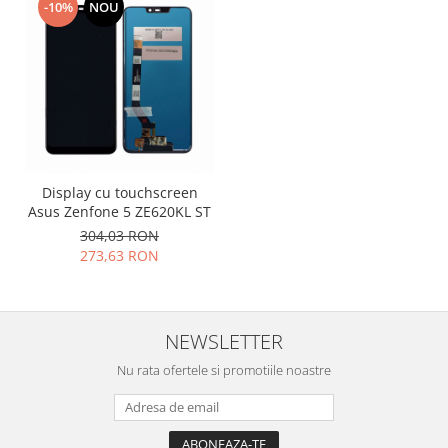
-10%
NOU
Philips
Sony
Touchscreen Huawei
Touchscreen Lenovo
Touchscreen Samsung
UTOK
Vodafone
Display cu touchscreen
Vonino
Asus Zenfone 5 ZE620KL ST
Wiko
304,03 RON
ZTE
273,63 RON
NEWSLETTER
Nu rata ofertele si promotiile noastre