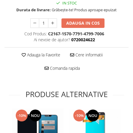
Folie scticla
IN STOC
Kodak
Geam camera
Durata de livrare:
Grăbește-te! Produs aproape epuizat
Logitec
Huse
Makita
ADAUGA IN COS
Laveta
Maxcom
Mufa Jack
Cod Produs:
C2167-1570-7791-4799-7006
Meizu
Pen
Ai nevoie de ajutor?
0720024622
Nokia
Periute de dinti electrice
OralB
Prelungitor USB
Adauga la Favorite
Cere informatii
Philips
Rama ras
Comanda rapida
RC LiPo
Suport MicroUSB
Summer
Suport Sim
Toshiba
Suruburi
Ulefone
PRODUSE ALTERNATIVE
Taste
UMI
Carcasa telefon
Vodafone
Allview
Wella
-10%
NOU
-10%
NOU
Carcasa LG
Wiko Lenny
Carcasa Nokia
ZTE