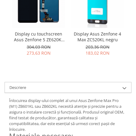
Samsung
Benzi flex
Sony
Banda tastatura
Cablu coaxial
Flex antena
Display cu touchscreen
Display Asus Zenfone 4
D
Flex buton
Asus Zenfone 5 ZE620KL
Max ZC520KL negru
A
ST
Flex casca
304,03 RON
203,36 RON
273,63 RON
183,02 RON
Flex incarcare
Flex LCD
Flex pornire
Flex volum
Sonerie
Descriere
Camera video telefon
Înlocuirea display-ului complet al unui Asus Zenfone Max Pro
Allview
(M1) ZB601KL sau ZB602KL necesită atenție și precizie pentru a
Apple
asigura o instalare corectă și funcțională. Produsul original OEM,
fiind testat de producător, garantează calitatea și
HTC
compatibilitatea, dar este esențial să urmezi corect pașii de
iPhone
înlocuire.
Materiale necesare:
LG