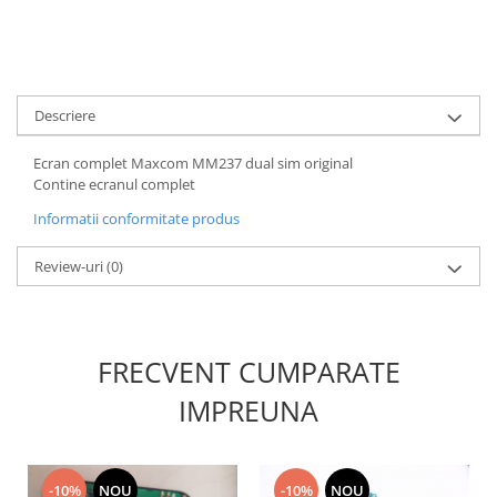
Nokia
Samsung
Sony
Display
Descriere
Acer
Ecran complet Maxcom MM237 dual sim original
Alcatel
Contine ecranul complet
Allview
Informatii conformitate produs
Asus
Asus
Review-uri
(0)
Blackberry
Blackview
Display Oneplus
FRECVENT CUMPARATE
HTC
IMPREUNA
HTC
Huawei
Iphone
IPOD
-10%
NOU
-10%
NOU