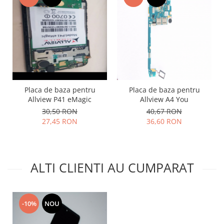
Lenovo
LG
Motorola
Nokia
Oppo
Samsung
Sony
Placa de baza pentru
Placa de baza pentru
Allview P41 eMagic
Allview A4 You
Vodafone
30,50 RON
40,67 RON
Wiko
27,45 RON
36,60 RON
Xiaomi
ZTE
Mufa incarcare
ALTI CLIENTI AU CUMPARAT
Allview
Asus
Lenovo
-10%
NOU
Nokia
Samsung