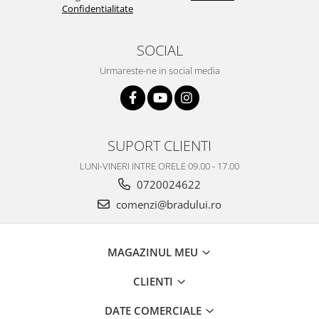
Confidentialitate
Nokia
Samsung
SOCIAL
Vodafone
Urmareste-ne in social media
Xiaomi
Touchscreen
Acer
ALCATEL
SUPORT CLIENTI
Allview
LUNI-VINERI INTRE ORELE 09.00 - 17.00
Blackberry
0720024622
E-BODA
comenzi@bradului.ro
Google
HTC
Iphone
MAGAZINUL MEU
LG
MEIZU
CLIENTI
Motorola
DATE COMERCIALE
Nokia