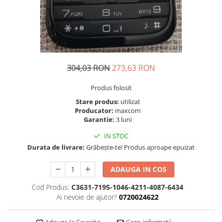
Folie scticla
Kodak
Geam camera
Logitec
Huse
Makita
Laveta
Maxcom
Mufa Jack
Meizu
Pen
304,03 RON
273,63 RON
Nokia
Periute de dinti electrice
Produs folosit
OralB
Prelungitor USB
Philips
Stare produs:
utilizat
Rama ras
Producator:
maxcom
RC LiPo
Suport MicroUSB
Garantie:
3 luni
Summer
Suport Sim
IN STOC
Toshiba
Suruburi
Durata de livrare:
Grăbește-te! Produs aproape epuizat
Ulefone
Taste
UMI
Carcasa telefon
ADAUGA IN COS
Vodafone
Allview
Cod Produs:
C3631-7195-1046-4211-4087-6434
Wella
Carcasa LG
Ai nevoie de ajutor?
0720024622
Wiko Lenny
Carcasa Nokia
ZTE