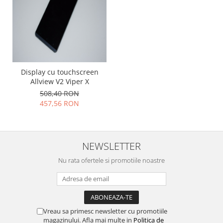
Placi de baza
Placa de baza Allview
Alcatel
Apple
Asus
Display cu touchscreen
HTC
Allview V2 Viper X
Huawei
508,40 RON
LG
457,56 RON
Nokia
Oppo
Samsung
NEWSLETTER
Sony
Nu rata ofertele si promotiile noastre
Rama mijloc telefon
Allview
Allview
Huawei
Vreau sa primesc newsletter cu promotiile
magazinului. Afla mai multe in
Politica de
LG