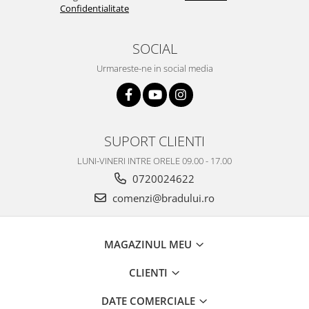
Confidentialitate
Nokia
Samsung
SOCIAL
Vodafone
Urmareste-ne in social media
Xiaomi
Touchscreen
Acer
ALCATEL
SUPORT CLIENTI
Allview
LUNI-VINERI INTRE ORELE 09.00 - 17.00
Blackberry
0720024622
E-BODA
comenzi@bradului.ro
Google
HTC
Iphone
MAGAZINUL MEU
LG
MEIZU
CLIENTI
Motorola
DATE COMERCIALE
Nokia