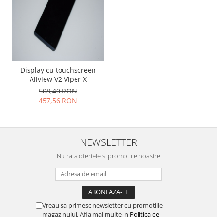
Placi de baza
Placa de baza Allview
Alcatel
Apple
Asus
Display cu touchscreen
HTC
Allview V2 Viper X
Huawei
508,40 RON
LG
457,56 RON
Nokia
Oppo
Samsung
NEWSLETTER
Sony
Nu rata ofertele si promotiile noastre
Rama mijloc telefon
Allview
Allview
Huawei
Vreau sa primesc newsletter cu promotiile
magazinului. Afla mai multe in
Politica de
LG