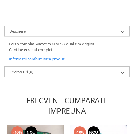
Nokia
Samsung
Sony
Display
Descriere
Acer
Ecran complet Maxcom MM237 dual sim original
Alcatel
Contine ecranul complet
Allview
Informatii conformitate produs
Asus
Asus
Review-uri
(0)
Blackberry
Blackview
Display Oneplus
FRECVENT CUMPARATE
HTC
IMPREUNA
HTC
Huawei
Iphone
IPOD
-10%
NOU
-10%
NOU