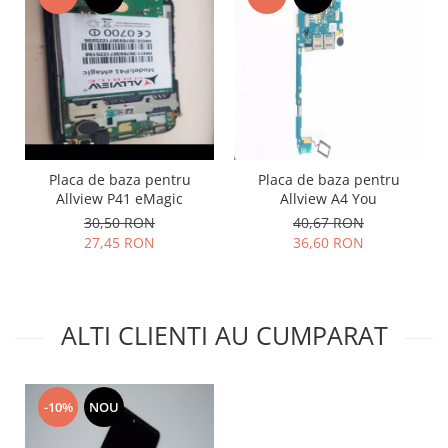
Lenovo
LG
Motorola
Nokia
Oppo
Samsung
Sony
Placa de baza pentru
Placa de baza pentru
Allview P41 eMagic
Allview A4 You
Vodafone
30,50 RON
40,67 RON
Wiko
27,45 RON
36,60 RON
Xiaomi
ZTE
Mufa incarcare
ALTI CLIENTI AU CUMPARAT
Allview
Asus
Lenovo
-10%
NOU
Nokia
Samsung