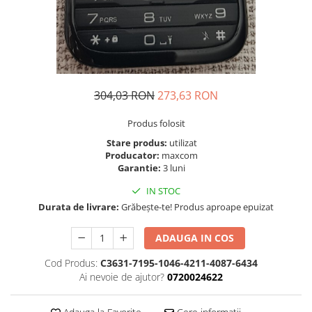
Folie scticla
Kodak
Geam camera
Logitec
Huse
Makita
Laveta
Maxcom
Mufa Jack
Meizu
Pen
304,03 RON
273,63 RON
Nokia
Periute de dinti electrice
Produs folosit
OralB
Prelungitor USB
Philips
Stare produs:
utilizat
Rama ras
Producator:
maxcom
RC LiPo
Suport MicroUSB
Garantie:
3 luni
Summer
Suport Sim
IN STOC
Toshiba
Suruburi
Durata de livrare:
Grăbește-te! Produs aproape epuizat
Ulefone
Taste
UMI
Carcasa telefon
ADAUGA IN COS
Vodafone
Allview
Cod Produs:
C3631-7195-1046-4211-4087-6434
Wella
Carcasa LG
Ai nevoie de ajutor?
0720024622
Wiko Lenny
Carcasa Nokia
ZTE