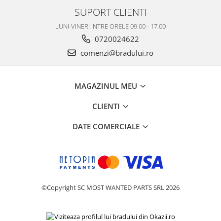
SUPORT CLIENTI
Philips
Sony
LUNI-VINERI INTRE ORELE 09.00 - 17.00
Touchscreen Huawei
0720024622
Touchscreen Lenovo
comenzi@bradului.ro
Touchscreen Samsung
UTOK
MAGAZINUL MEU
Vodafone
Vonino
CLIENTI
Wiko
DATE COMERCIALE
ZTE
©Copyright SC MOST WANTED PARTS SRL 2026