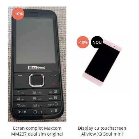
Placi de baza
-10%
Placa de baza Allview
Alcatel
Apple
Asus
-10%
NOU
HTC
Huawei
LG
Nokia
Oppo
Samsung
Sony
Rama mijloc telefon
Allview
Allview
Display cu touchscreen
Ecran complet Maxcom
Huawei
Allview X3 Soul mini
MM237 dual sim original
LG