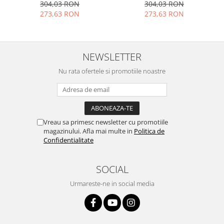
304,03 RON
304,03 RON
Nokia
273,63 RON
273,63 RON
Samsung
Vodafone
Xiaomi
NEWSLETTER
Touchscreen
Nu rata ofertele si promotiile noastre
Acer
ALCATEL
Allview
Blackberry
Vreau sa primesc newsletter cu promotiile
E-BODA
magazinului. Afla mai multe in
Politica de
Confidentialitate
Google
HTC
SOCIAL
Iphone
LG
Urmareste-ne in social media
MEIZU
Motorola
Nokia