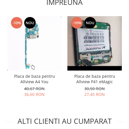
IMPREUNA
Lenovo
LG
Motorola
-10%
NOU
-10%
NOU
Nokia
Oppo
Samsung
Sony
Vodafone
Wiko
Xiaomi
Placa de baza pentru
Placa de baza pentru
ZTE
Allview A4 You
Allview P41 eMagic
Mufa incarcare
40,67 RON
30,50 RON
36,60 RON
27,45 RON
Allview
Asus
Lenovo
ALTI CLIENTI AU CUMPARAT
Nokia
Samsung