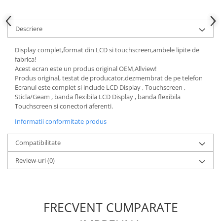
Nokia
Samsung
Descriere
Sony
Display
Display complet,format din LCD si touchscreen,ambele lipite de
fabrica!
Acer
Acest ecran este un produs original OEM,Allview!
Alcatel
Produs original, testat de producator,dezmembrat de pe telefon
Ecranul este complet si include LCD Display , Touchscreen ,
Allview
Sticla/Geam , banda flexibila LCD Display , banda flexibila
Asus
Touchscreen si conectori aferenti.
Asus
Informatii conformitate produs
Blackberry
Blackview
Compatibilitate
Display Oneplus
Review-uri
(0)
HTC
HTC
Huawei
FRECVENT CUMPARATE
Iphone
IPOD