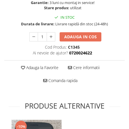
Folie scticla
Garantie:
3 luni cu montaj in service!
Kodak
Geam camera
Stare produs:
utilizat
Logitec
Huse
IN STOC
Makita
Laveta
Durata de livrare:
Livrare rapidă din stoc (24-48h)
Maxcom
Mufa Jack
Meizu
ADAUGA IN COS
Pen
Nokia
Periute de dinti electrice
Cod Produs:
C1345
OralB
Prelungitor USB
Ai nevoie de ajutor?
0720024622
Philips
Rama ras
RC LiPo
Adauga la Favorite
Cere informatii
Suport MicroUSB
Summer
Suport Sim
Comanda rapida
Toshiba
Suruburi
Ulefone
Taste
UMI
Carcasa telefon
PRODUSE ALTERNATIVE
Vodafone
Allview
Wella
Carcasa LG
Wiko Lenny
Carcasa Nokia
ZTE
-10%