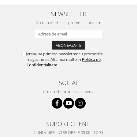
Nokia
NEWSLETTER
Samsung
Nu rata ofertele si promotiile noastre
Vodafone
Xiaomi
Touchscreen
Acer
Vreau sa primesc newsletter cu promotiile
ALCATEL
magazinului. Afla mai multe in
Politica de
Allview
Confidentialitate
Blackberry
E-BODA
SOCIAL
Google
Urmareste-ne in social media
HTC
Iphone
LG
MEIZU
SUPORT CLIENTI
Motorola
LUNI-VINERI INTRE ORELE 09.00 - 17.00
Nokia