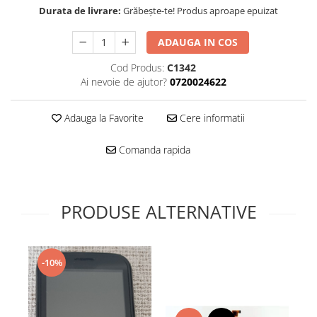
Folie scticla
Durata de livrare:
Grăbește-te! Produs aproape epuizat
Kodak
Geam camera
Logitec
Huse
ADAUGA IN COS
Makita
Laveta
Cod Produs:
C1342
Maxcom
Mufa Jack
Ai nevoie de ajutor?
0720024622
Meizu
Pen
Nokia
Periute de dinti electrice
Adauga la Favorite
Cere informatii
OralB
Prelungitor USB
Philips
Rama ras
Comanda rapida
RC LiPo
Suport MicroUSB
Summer
Suport Sim
Toshiba
Suruburi
PRODUSE ALTERNATIVE
Ulefone
Taste
UMI
Carcasa telefon
Vodafone
Allview
-10%
Wella
Carcasa LG
Wiko Lenny
Carcasa Nokia
ZTE