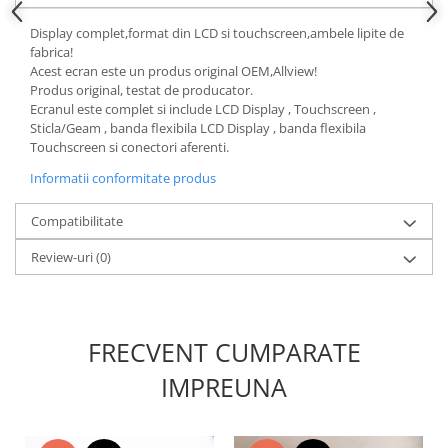
Nokia
Display complet,format din LCD si touchscreen,ambele lipite de
Samsung
fabrica!
Acest ecran este un produs original OEM,Allview!
Sony
Produs original, testat de producator.
Display
Ecranul este complet si include LCD Display , Touchscreen ,
Sticla/Geam , banda flexibila LCD Display , banda flexibila
Acer
Touchscreen si conectori aferenti.
Alcatel
Informatii conformitate produs
Allview
Asus
Compatibilitate
Asus
Review-uri
(0)
Blackberry
Blackview
Display Oneplus
HTC
FRECVENT CUMPARATE
HTC
IMPREUNA
Huawei
Iphone
IPOD