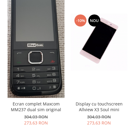
Placi de baza
Placa de baza Allview
-10%
NOU
Alcatel
Apple
Asus
HTC
Huawei
LG
Nokia
Oppo
Samsung
Sony
Rama mijloc telefon
Display cu touchscreen
Ecran complet Maxcom
Allview X3 Soul mini
MM237 dual sim original
Allview
304,03 RON
304,03 RON
Allview
273,63 RON
273,63 RON
Huawei
LG