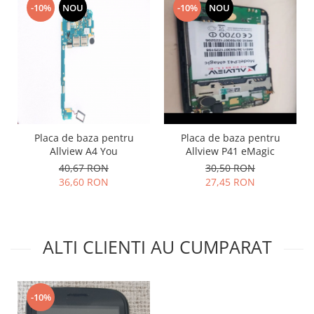
-10%
NOU
-10%
NOU
Lenovo
LG
Motorola
Nokia
Oppo
Samsung
Sony
Placa de baza pentru
Placa de baza pentru
Vodafone
Allview A4 You
Allview P41 eMagic
Wiko
40,67 RON
30,50 RON
Xiaomi
36,60 RON
27,45 RON
ZTE
Mufa incarcare
Allview
ALTI CLIENTI AU CUMPARAT
Asus
Lenovo
Nokia
-10%
Samsung