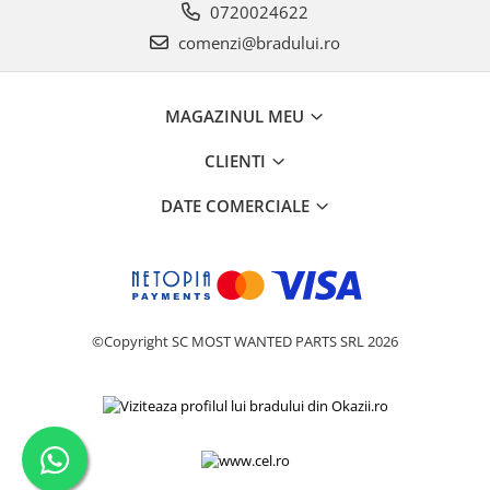
0720024622
Philips
comenzi@bradului.ro
Sony
Touchscreen Huawei
Touchscreen Lenovo
MAGAZINUL MEU
Touchscreen Samsung
CLIENTI
UTOK
Vodafone
DATE COMERCIALE
Vonino
Wiko
ZTE
©Copyright SC MOST WANTED PARTS SRL 2026