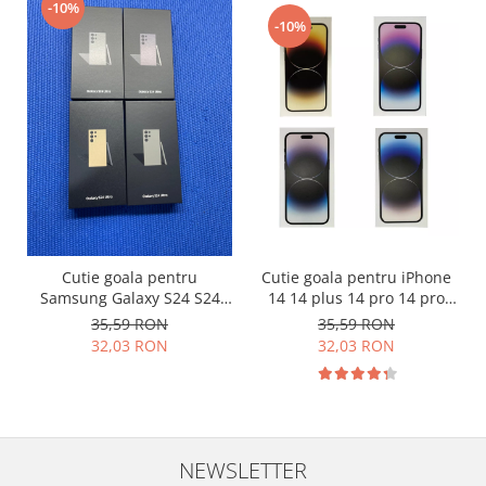
-10%
Placi de baza
-10%
Placa de baza Allview
Alcatel
Apple
Asus
HTC
Huawei
LG
Nokia
Cutie goala pentru
Cutie goala pentru iPhone
Oppo
Samsung Galaxy S24 S24
14 14 plus 14 pro 14 pro
Samsung
Ultra S24 Plus fara accesorii
max originala
35,59 RON
35,59 RON
Sony
32,03 RON
32,03 RON
Rama mijloc telefon
Allview
Allview
Huawei
NEWSLETTER
LG