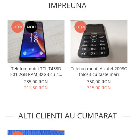
IMPREUNA
Lenovo
LG
Motorola
-10%
NOU
-10%
Nokia
Oppo
Samsung
Sony
Vodafone
Telefon mobil TCL T433D
Telefon mobil Alcatel 2008G
Wiko
501 2GB RAM 32GB cu 4G
folosit cu taste mari
Xiaomi
impecabil
235,00 RON
350,00 RON
ZTE
211,50 RON
315,00 RON
Mufa incarcare
Allview
Asus
ALTI CLIENTI AU CUMPARAT
Lenovo
Nokia
Samsung