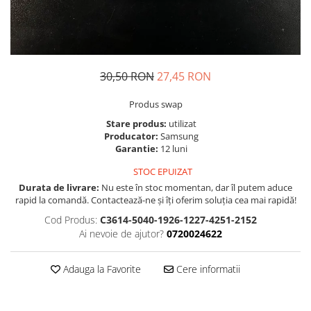
Folie scticla
Kodak
Geam camera
Logitec
Huse
Makita
Laveta
Maxcom
Mufa Jack
30,50 RON
27,45 RON
Meizu
Pen
Produs swap
Nokia
Periute de dinti electrice
Stare produs:
utilizat
OralB
Prelungitor USB
Producator:
Samsung
Philips
Rama ras
Garantie:
12 luni
RC LiPo
Suport MicroUSB
STOC EPUIZAT
Summer
Suport Sim
Durata de livrare:
Nu este în stoc momentan, dar îl putem aduce
Toshiba
Suruburi
rapid la comandă. Contactează-ne și îți oferim soluția cea mai rapidă!
Ulefone
Taste
Cod Produs:
C3614-5040-1926-1227-4251-2152
UMI
Ai nevoie de ajutor?
0720024622
Carcasa telefon
Vodafone
Allview
Wella
Adauga la Favorite
Cere informatii
Carcasa LG
Wiko Lenny
Carcasa Nokia
ZTE