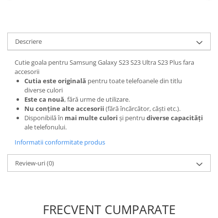
Nokia
Samsung
Sony
Descriere
Display
Cutie goala pentru Samsung Galaxy S23 S23 Ultra S23 Plus fara
Acer
accesorii
Alcatel
Cutia este originală
pentru toate telefoanele din titlu
Allview
diverse culori
Este ca nouă
, fără urme de utilizare.
Asus
Nu conține alte accesorii
(fără încărcător, căști etc.).
Asus
Disponibilă în
mai multe culori
și pentru
diverse capacități
Blackberry
ale telefonului.
Blackview
Informatii conformitate produs
Display Oneplus
Review-uri
(0)
HTC
HTC
Huawei
Iphone
FRECVENT CUMPARATE
IPOD