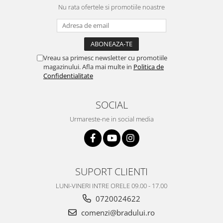
Nu rata ofertele si promotiile noastre
Nokia
Samsung
Vodafone
Xiaomi
Vreau sa primesc newsletter cu promotiile
Touchscreen
magazinului. Afla mai multe in
Politica de
Confidentialitate
Acer
ALCATEL
SOCIAL
Allview
Blackberry
Urmareste-ne in social media
E-BODA
Google
HTC
SUPORT CLIENTI
Iphone
LG
LUNI-VINERI INTRE ORELE 09.00 - 17.00
MEIZU
0720024622
Motorola
comenzi@bradului.ro
Nokia