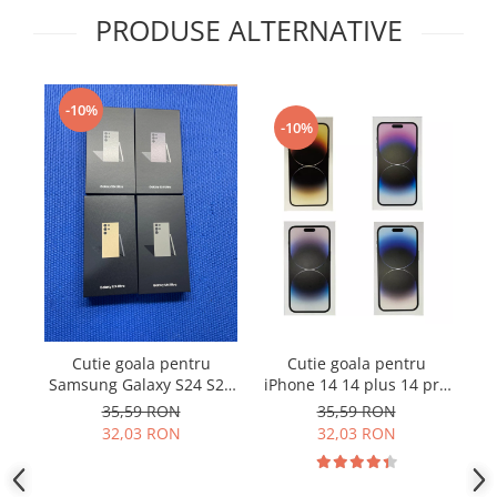
Samsung
Benzi flex
PRODUSE ALTERNATIVE
Sony
Banda tastatura
Cablu coaxial
-10%
Flex antena
-10%
Flex buton
Flex casca
Flex incarcare
Flex LCD
Flex pornire
Flex volum
Sonerie
Camera video telefon
Cutie goala pentru
Cutie goala pentru
Allview
Samsung Galaxy S24 S24
iPhone 14 14 plus 14 pro
iP
Apple
Ultra S24 Plus fara
14 pro max originala
35,59 RON
35,59 RON
accesorii
32,03 RON
32,03 RON
HTC
iPhone
LG