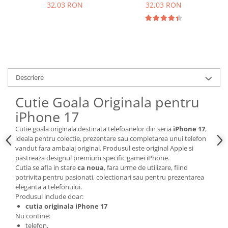
accesorii
32,03 RON
32,03 RON
Nokia
Samsung
Sony
Display
Acer
Descriere
Alcatel
Allview
Cutie Goala Originala pentru
Asus
iPhone 17
Asus
Cutie goala originala destinata telefoanelor din seria
iPhone 17
,
Blackberry
ideala pentru colectie, prezentare sau completarea unui telefon
Blackview
vandut fara ambalaj original. Produsul este original Apple si
pastreaza designul premium specific gamei iPhone.
Display Oneplus
Cutia se afla in stare
ca noua
, fara urme de utilizare, fiind
HTC
potrivita pentru pasionati, colectionari sau pentru prezentarea
HTC
eleganta a telefonului.
Produsul include doar:
Huawei
cutia originala iPhone 17
Iphone
Nu contine:
IPOD
telefon,