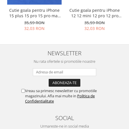
Philips
Cutie goala pentru iPhone
Cutie goala pentru iPhone
Sony
15 plus 15 pro 15 pro max
12 12 mini 12 pro 12 pro
Touchscreen Huawei
originala
max originala
35,59 RON
35,59 RON
32,03 RON
32,03 RON
Touchscreen Lenovo
Touchscreen Samsung
UTOK
Vodafone
NEWSLETTER
Vonino
Nu rata ofertele si promotiile noastre
Wiko
ZTE
Vreau sa primesc newsletter cu promotiile
magazinului. Afla mai multe in
Politica de
Confidentialitate
SOCIAL
Urmareste-ne in social media