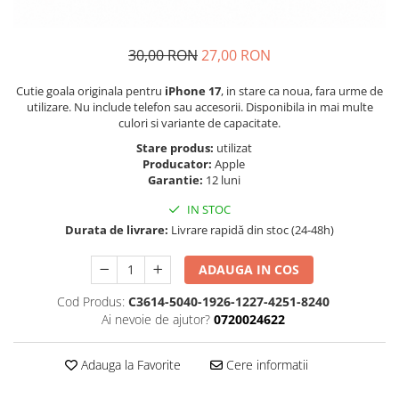
Folie scticla
Kodak
Geam camera
Logitec
Huse
30,00 RON
27,00 RON
Makita
Laveta
Maxcom
Cutie goala originala pentru
iPhone 17
, in stare ca noua, fara urme de
Mufa Jack
utilizare. Nu include telefon sau accesorii. Disponibila in mai multe
Meizu
Pen
culori si variante de capacitate.
Nokia
Periute de dinti electrice
Stare produs:
utilizat
OralB
Prelungitor USB
Producator:
Apple
Garantie:
12 luni
Philips
Rama ras
RC LiPo
Suport MicroUSB
IN STOC
Summer
Durata de livrare:
Livrare rapidă din stoc (24-48h)
Suport Sim
Toshiba
Suruburi
ADAUGA IN COS
Ulefone
Taste
UMI
Cod Produs:
C3614-5040-1926-1227-4251-8240
Carcasa telefon
Ai nevoie de ajutor?
0720024622
Vodafone
Allview
Wella
Carcasa LG
Adauga la Favorite
Cere informatii
Wiko Lenny
Carcasa Nokia
ZTE