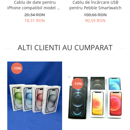
Cablu de date pentru
Cablu de încărcare USB
Nokia
iPhone compatibil model 3G
pentru Pebble Smartwatch
3Gs 4 4s
Samsung
20,34 RON
100,66 RON
18,31 RON
90,59 RON
Vodafone
Xiaomi
Touchscreen
ALTI CLIENTI AU CUMPARAT
Acer
ALCATEL
Allview
Blackberry
-10%
E-BODA
Google
-10%
HTC
Iphone
LG
MEIZU
Motorola
Nokia