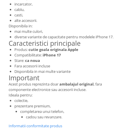
incarcator,
Lenovo
cablu,
LG
casti,
Motorola
alte accesorii.
Disponibila in:
Nokia
mai multe culori,
Oppo
diverse variante de capacitate pentru modelele iPhone 17.
Caracteristici principale
Samsung
Produs:
cutie goala originala Apple
Sony
Compatibilitate:
iPhone 17
Vodafone
Stare:
ca noua
Wiko
Fara accesorii incluse
Disponibila in mai multe variante
Xiaomi
Important
ZTE
Acest produs reprezinta doar
ambalajul original
, fara
Mufa incarcare
componente electronice sau accesorii incluse.
Ideala pentru:
Allview
colectie,
Asus
prezentare premium,
completarea unui telefon,
Lenovo
cadou sau revanzare.
Nokia
Informatii conformitate produs
Samsung