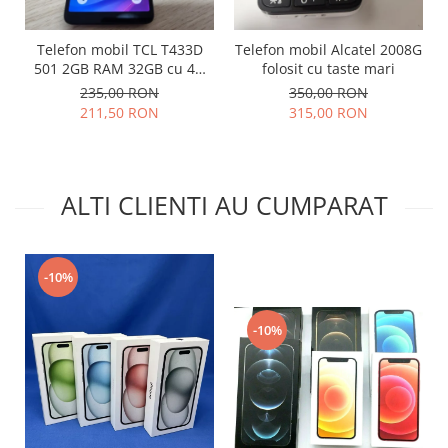
Lenovo
LG
Telefon mobil TCL T433D
Telefon mobil Alcatel 2008G
501 2GB RAM 32GB cu 4G
folosit cu taste mari
Motorola
impecabil
235,00 RON
350,00 RON
Nokia
211,50 RON
315,00 RON
Oppo
Samsung
Sony
ALTI CLIENTI AU CUMPARAT
Vodafone
Wiko
Xiaomi
-10%
ZTE
Mufa incarcare
-10%
Allview
Asus
Lenovo
Nokia
Samsung