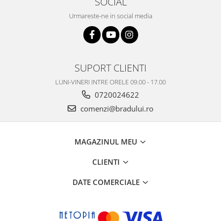
SOCIAL
Nokia
Urmareste-ne in social media
Samsung
Vodafone
Xiaomi
Touchscreen
SUPORT CLIENTI
Acer
LUNI-VINERI INTRE ORELE 09.00 - 17.00
ALCATEL
0720024622
Allview
comenzi@bradului.ro
Blackberry
E-BODA
MAGAZINUL MEU
Google
HTC
CLIENTI
Iphone
LG
DATE COMERCIALE
MEIZU
Motorola
Nokia