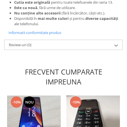
Cutia este originală
pentru toate telefoanele din seria 13.
Nokia
Este ca nouă
, fără urme de utilizare.
Nu conține alte accesorii
(fără încărcător, căști etc.).
Samsung
Disponibilă în
mai multe culori
și pentru
diverse capacități
Sony
ale telefonului.
Display
Informatii conformitate produs
Acer
Alcatel
Review-uri
(0)
Allview
Asus
Asus
FRECVENT CUMPARATE
Blackberry
IMPREUNA
Blackview
Display Oneplus
HTC
-10%
NOU
-10%
HTC
Huawei
Iphone
IPOD