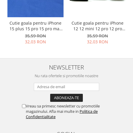
Placi de baza
Placa de baza Allview
Alcatel
Cutie goala pentru iPhone
Cutie goala pentru iPhone
15 plus 15 pro 15 pro max
12 12 mini 12 pro 12 pro
Apple
originala
max originala
35,59 RON
35,59 RON
Asus
32,03 RON
32,03 RON
HTC
Huawei
LG
NEWSLETTER
Nokia
Nu rata ofertele si promotiile noastre
Oppo
Samsung
Sony
Rama mijloc telefon
Vreau sa primesc newsletter cu promotiile
Allview
magazinului. Afla mai multe in
Politica de
Allview
Confidentialitate
Huawei
LG