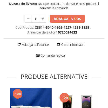
Folie scticla
Durata de livrare:
Nu e pe stoc acum, dar scrie-ne si poate ti-l
Kodak
Geam camera
aducem la comanda
Logitec
Huse
Makita
ADAUGA IN COS
Laveta
Maxcom
Mufa Jack
Cod Produs:
C3614-5040-1926-1227-4251-5828
Meizu
Pen
Ai nevoie de ajutor?
0720024622
Nokia
Periute de dinti electrice
OralB
Prelungitor USB
Adauga la Favorite
Cere informatii
Philips
Rama ras
Comanda rapida
RC LiPo
Suport MicroUSB
Summer
Suport Sim
Toshiba
Suruburi
Ulefone
PRODUSE ALTERNATIVE
Taste
UMI
Carcasa telefon
Vodafone
Allview
Wella
-10%
Carcasa LG
-10%
Wiko Lenny
Carcasa Nokia
ZTE