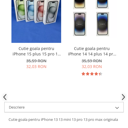
Samsung
Benzi flex
Sony
Banda tastatura
Cablu coaxial
Flex antena
Flex buton
Flex casca
Cutie goala pentru
Cutie goala pentru
Flex incarcare
iPhone 15 plus 15 pro 15
iPhone 14 14 plus 14 pro
i
Flex LCD
pro max originala
14 pro max originala
35,59 RON
35,59 RON
Flex pornire
32,03 RON
32,03 RON
Flex volum
Sonerie
Camera video telefon
Allview
Apple
Descriere
HTC
iPhone
Cutie goala pentru iPhone 13 13 mini 13 pro 13 pro max originala
LG