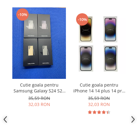
Samsung
Benzi flex
Sony
-10%
Banda tastatura
-10%
Cablu coaxial
Flex antena
Flex buton
Flex casca
Flex incarcare
Flex LCD
Flex pornire
Flex volum
Cutie goala pentru
Cutie goala pentru
Sonerie
Samsung Galaxy S24 S24
iPhone 14 14 plus 14 pro
i
Camera video telefon
Ultra S24 Plus fara
14 pro max originala
35,59 RON
35,59 RON
accesorii
32,03 RON
32,03 RON
Allview
Apple
HTC
iPhone
LG