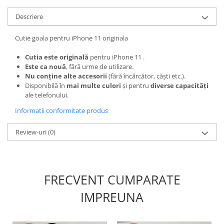
Nokia
Descriere
Samsung
Sony
Cutie goala pentru iPhone 11 originala
Display
Cutia este originală
pentru iPhone 11 .
Acer
Este ca nouă
, fără urme de utilizare.
Nu conține alte accesorii
(fără încărcător, căști etc.).
Alcatel
Disponibilă în
mai multe culori
și pentru
diverse capacități
Allview
ale telefonului.
Asus
Informatii conformitate produs
Asus
Blackberry
Review-uri
(0)
Blackview
Display Oneplus
HTC
FRECVENT CUMPARATE
HTC
IMPREUNA
Huawei
Iphone
IPOD