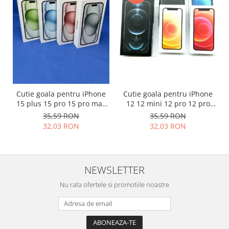
Placi de baza
Placa de baza Allview
Alcatel
Apple
Asus
HTC
Huawei
Cutie goala pentru iPhone
Cutie goala pentru iPhone
15 plus 15 pro 15 pro max
12 12 mini 12 pro 12 pro
LG
originala
max originala
35,59 RON
35,59 RON
Nokia
32,03 RON
32,03 RON
Oppo
Samsung
Sony
NEWSLETTER
Rama mijloc telefon
Nu rata ofertele si promotiile noastre
Allview
Allview
Huawei
LG