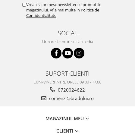
Vreau sa primesc newsletter cu promotiile
Nokia
magazinului. Afla mai multe in
Politica de
Samsung
Confidentialitate
Vodafone
Xiaomi
SOCIAL
Touchscreen
Urmareste-ne in social media
Acer
ALCATEL
Allview
Blackberry
SUPORT CLIENTI
E-BODA
LUNI-VINERI INTRE ORELE 09.00 - 17.00
Google
0720024622
HTC
comenzi@bradului.ro
Iphone
LG
MEIZU
MAGAZINUL MEU
Motorola
CLIENTI
Nokia