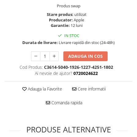
Folie scticla
Produs swap
Kodak
Geam camera
Stare produs:
utilizat
Logitec
Huse
Producator:
Apple
Makita
Laveta
Garantie:
12 luni
Maxcom
Mufa Jack
IN STOC
Meizu
Pen
Durata de livrare:
Livrare rapidă din stoc (24-48h)
Nokia
Periute de dinti electrice
OralB
ADAUGA IN COS
Prelungitor USB
Philips
Rama ras
Cod Produs:
C3614-5040-1926-1227-4251-1802
RC LiPo
Suport MicroUSB
Ai nevoie de ajutor?
0720024622
Summer
Suport Sim
Toshiba
Suruburi
Adauga la Favorite
Cere informatii
Ulefone
Taste
UMI
Comanda rapida
Carcasa telefon
Vodafone
Allview
Wella
Carcasa LG
Wiko Lenny
PRODUSE ALTERNATIVE
Carcasa Nokia
ZTE