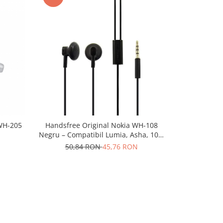
-10%
WH-205
Handsfree Original Nokia WH-108
Adaptor pent
Negru – Compatibil Lumia, Asha, 105,
225, 230, 3310
50,84 RON
45,76 RON
10,