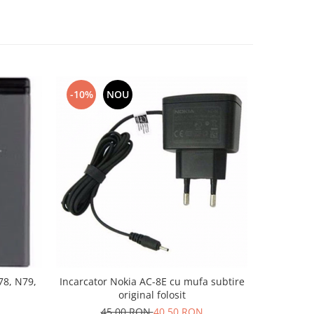
-10%
NOU
-10%
78, N79,
Incarcator Nokia AC-8E cu mufa subtire
Incarca
original folosit
groasa pe
45,00 RON
40,50 RON
9