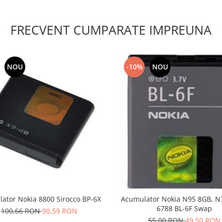
FRECVENT CUMPARATE IMPREUNA
NOU
-10%
NOU
ator Nokia 8800 Sirocco BP-6X
Acumulator Nokia N95 8GB, N
6788 BL-6F Swap
100,66 RON
90,59 RON
55,00 RON
49,50 RON