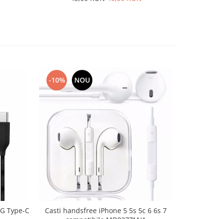
-10%
NOU
G Type-C
Casti handsfree iPhone 5 5s 5c 6 6s 7