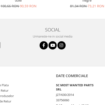
00M
negre
100,66 RON
90,59 RON
81,34 RON
73,21 RON
SOCIAL
Urmareste-ne in social media
DATE COMERCIALE
 Plata
SC MOST WANTED PARTS
SRL
e Retur
J27/630/2014
Produselor
33756060
de Retur