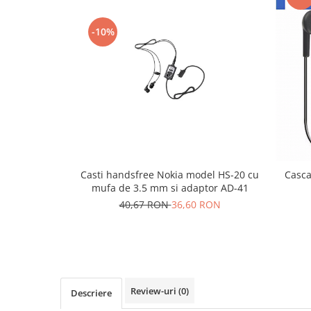
Folie scticla
Kodak
Geam camera
-10%
Logitec
Huse
Makita
Laveta
Maxcom
Mufa Jack
Meizu
Pen
Nokia
Periute de dinti electrice
OralB
Prelungitor USB
Philips
Rama ras
RC LiPo
Suport MicroUSB
Casti handsfree Nokia model HS-20 cu
Casca
Summer
Suport Sim
mufa de 3.5 mm si adaptor AD-41
Toshiba
Suruburi
40,67 RON
36,60 RON
Ulefone
Taste
UMI
Carcasa telefon
Vodafone
Allview
Wella
Carcasa LG
Wiko Lenny
Review-uri
(0)
Descriere
Carcasa Nokia
ZTE