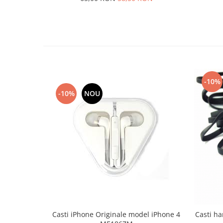
Lenovo
LG
Motorola
Nokia
Oppo
Samsung
-10%
Sony
-10%
NOU
Vodafone
Wiko
Xiaomi
ZTE
Mufa incarcare
Allview
Asus
Lenovo
Nokia
Casti iPhone Originale model iPhone 4
Casti ha
Samsung