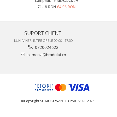
compatibile MD827ZM/A
71,18 RON
64,06 RON
SUPORT CLIENTI
LUNI-VINERI INTRE ORELE 09.00 - 17.00
0720024622
comenzi@bradului.ro
©Copyright SC MOST WANTED PARTS SRL 2026