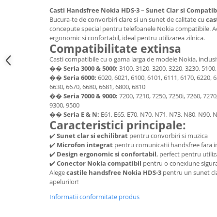
Samsung
Benzi flex
Casti Handsfree Nokia HDS-3 – Sunet Clar si Compatibi
Sony
Bucura-te de convorbiri clare si un sunet de calitate cu
cas
Banda tastatura
concepute special pentru telefoanele Nokia compatibile. 
Cablu coaxial
ergonomic si confortabil, ideal pentru utilizarea zilnica.
Compatibilitate extinsa
Flex antena
Casti compatibile cu o gama larga de modele Nokia, inclusi
Flex buton
��
Seria 3000 & 5000:
3100, 3120, 3200, 3220, 3230, 5100,
Flex casca
��
Seria 6000:
6020, 6021, 6100, 6101, 6111, 6170, 6220, 6
Flex incarcare
6630, 6670, 6680, 6681, 6800, 6810
��
Seria 7000 & 9000:
7200, 7210, 7250, 7250i, 7260, 7270
Flex LCD
9300, 9500
Flex pornire
��
Seria E & N:
E61, E65, E70, N70, N71, N73, N80, N90, 
Caracteristici principale:
Flex volum
✔️
Sunet clar si echilibrat
pentru convorbiri si muzica
Sonerie
✔️
Microfon integrat
pentru comunicatii handsfree fara i
Camera video telefon
✔️
Design ergonomic si confortabil
, perfect pentru util
✔️
Conector Nokia compatibil
pentru o conexiune sigura 
Allview
Alege
castile handsfree Nokia HDS-3
pentru un sunet cla
Apple
apelurilor!
HTC
Informatii conformitate produs
iPhone
LG