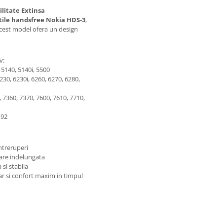
litate Extinsa
tile handsfree Nokia HDS-3
,
Acest model ofera un design
v:
 5140, 5140i, 5500
230, 6230i, 6260, 6270, 6280,
, 7360, 7370, 7600, 7610, 7710,
N92
ntreruperi
izare indelungata
si stabila
r si confort maxim in timpul