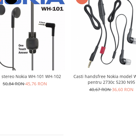
 stereo Nokia WH-101 WH-102
Casti handsfree Nokia model 
pentru 2730c 5230 N95
50,84 RON
45,76 RON
40,67 RON
36,60 RON