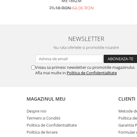
ME186ZM
Placi de baza
71,18 RON
64,06 RON
Placa de baza Allview
Alcatel
Apple
NEWSLETTER
Asus
HTC
Nu rata ofertele si promotiile noastre
Huawei
LG
Vreau sa primesc newsletter cu promotiile magazinului.
Nokia
Afla mai multe in
Politica de Confidentialitate
Oppo
Samsung
Sony
MAGAZINUL MEU
CLIENTI
Rama mijloc telefon
Despre noi
Metode de
Allview
Termeni si Conditii
Politica d
Allview
Politica de Confidentialitate
Garantia 
Huawei
Politica de livrare
Formular 
LG