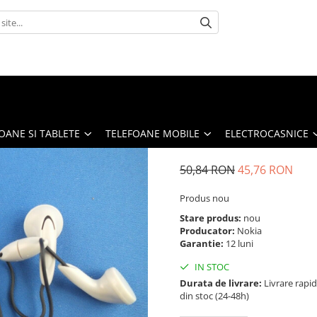
OANE SI TABLETE
TELEFOANE MOBILE
ELECTROCASNICE
50,84 RON
45,76 RON
Produs nou
Stare produs:
nou
Producator:
Nokia
Garantie:
12 luni
IN STOC
Durata de livrare:
Livrare rapi
din stoc (24-48h)