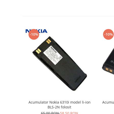
Nokia
Samsung
Sony
Display
Acer
-10%
-10%
Alcatel
Allview
Asus
Asus
Blackberry
Blackview
Display Oneplus
HTC
HTC
Huawei
Acumulator Nokia 6310i model li-ion
Acumul
Iphone
BLS-2N folosit
IPOD
65,00 RON
58,50 RON