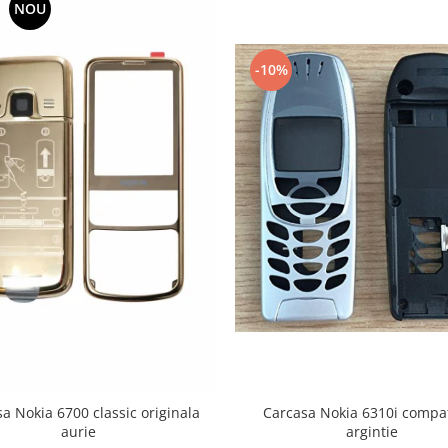
NOU
-10%
Carcasa Nokia 6310i compat
a Nokia 6700 classic originala
argintie
aurie