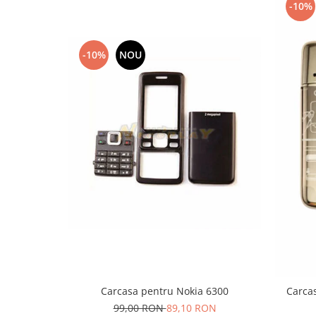
-10%
Lenovo
LG
Motorola
-10%
NOU
Nokia
Oppo
Samsung
Sony
Vodafone
Wiko
Xiaomi
ZTE
Mufa incarcare
Allview
Asus
Lenovo
Carcasa pentru Nokia 6300
Carcas
Nokia
99,00 RON
89,10 RON
Samsung