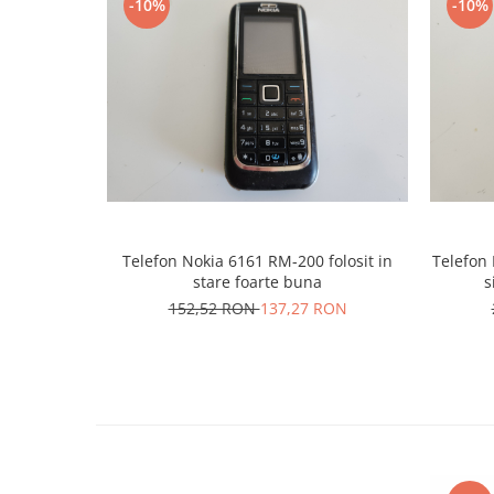
-10%
-10%
Nokia
Samsung
Sony
Display
Acer
Alcatel
Allview
Asus
Asus
Telefon Nokia 6161 RM-200 folosit in
Telefon 
stare foarte buna
s
Blackberry
152,52 RON
137,27 RON
Blackview
Display Oneplus
HTC
HTC
Huawei
Iphone
IPOD