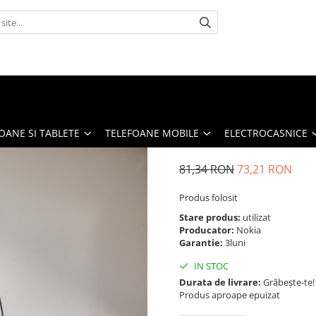
OANE SI TABLETE
TELEFOANE MOBILE
ELECTROCASNICE
81,34 RON
73,21 RON
Produs folosit
Stare produs:
utilizat
Producator:
Nokia
Garantie:
3luni
IN STOC
Durata de livrare:
Grăbește-te!
Produs aproape epuizat