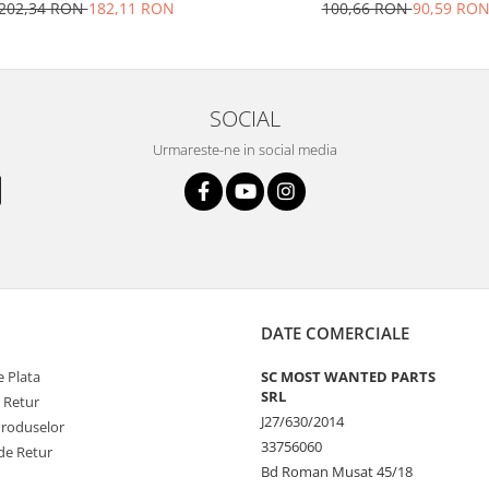
100,66 RON
90,59 RO
202,34 RON
182,11 RON
SOCIAL
Urmareste-ne in social media
DATE COMERCIALE
 Plata
SC MOST WANTED PARTS
SRL
e Retur
J27/630/2014
Produselor
33756060
de Retur
Bd Roman Musat 45/18