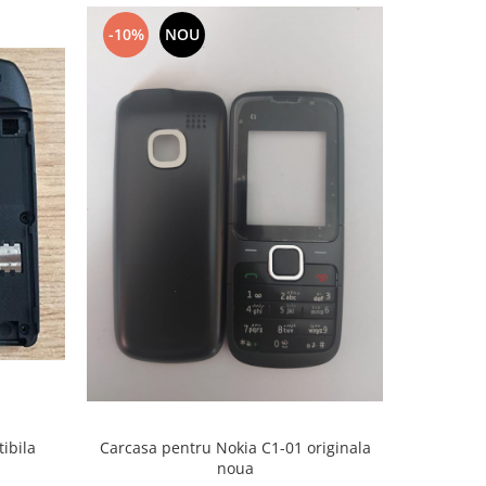
-10%
NOU
-10%
ibila
Carcasa pentru Nokia C1-01 originala
Car
noua
1