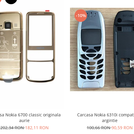
-10%
Carcasa Nokia 6310i compati
sa Nokia 6700 classic originala
argintie
aurie
100,66 RON
90,59 RON
202,34 RON
182,11 RON