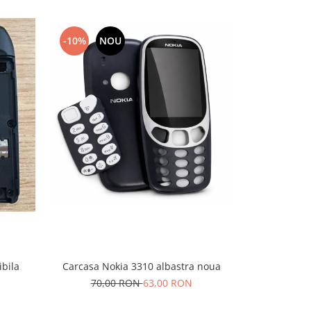
-10%
NOU
-10%
N
bila
Carcasa Nokia 3310 albastra noua
Carcas
70,00 RON
63,00 RON
100,