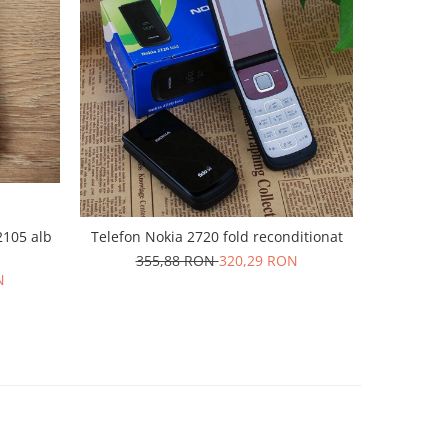
-10%
2105 alb
Telefon Nokia 2720 fold reconditionat
Telefon m
355,88 RON
320,29 RON
N
20