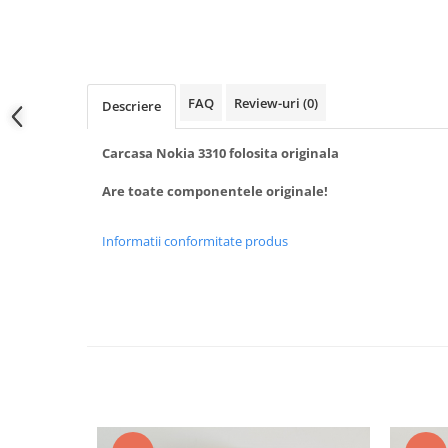
Samsung
Benzi flex
Sony
Banda tastatura
Cablu coaxial
Flex antena
FAQ
Review-uri
(0)
Descriere
Flex buton
Flex casca
Carcasa Nokia 3310 folosita originala
Flex incarcare
Are toate componentele originale!
Flex LCD
Flex pornire
Informatii conformitate produs
Flex volum
Sonerie
Camera video telefon
Allview
Apple
HTC
iPhone
LG