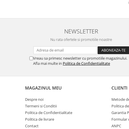
Placi de baza
Placa de baza Allview
Alcatel
Apple
NEWSLETTER
Asus
Nu rata ofertele si promotiile noastre
HTC
Huawei
Vreau sa primesc newsletter cu promotiile magazinului.
LG
Afla mai multe in
Politica de Confidentialitate
Nokia
Oppo
Samsung
MAGAZINUL MEU
CLIENTI
Sony
Rama mijloc telefon
Despre noi
Metode de
Allview
Termeni si Conditii
Politica d
Politica de Confidentialitate
Garantia 
Allview
Politica de livrare
Formular 
Huawei
Contact
ANPC
LG