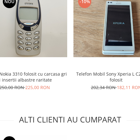
NOU
-10%
Nokia 3310 folosit cu carcasa gri
Telefon Mobil Sony Xperia L C
i insertii albastre raritate
folosit
250,00 RON
225,00 RON
202,34 RON
182,11 RO
ALTI CLIENTI AU CUMPARAT