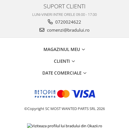
SUPORT CLIENTI
Nokia
Samsung
LUNI-VINERI INTRE ORELE 09.00 - 17.00
Vodafone
0720024622
Xiaomi
comenzi@bradului.ro
Touchscreen
Acer
MAGAZINUL MEU
ALCATEL
Allview
CLIENTI
Blackberry
DATE COMERCIALE
E-BODA
Google
HTC
Iphone
LG
©Copyright SC MOST WANTED PARTS SRL 2026
MEIZU
Motorola
Nokia