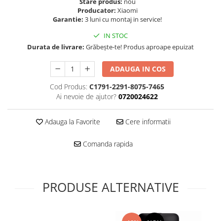
Folie scticla
Stare produs:
nou
Producator:
Xiaomi
Kodak
Geam camera
Garantie:
3 luni cu montaj in service!
Logitec
Huse
IN STOC
Makita
Laveta
Durata de livrare:
Grăbește-te! Produs aproape epuizat
Maxcom
Mufa Jack
Meizu
Pen
ADAUGA IN COS
Nokia
Periute de dinti electrice
Cod Produs:
C1791-2291-8075-7465
OralB
Prelungitor USB
Ai nevoie de ajutor?
0720024622
Philips
Rama ras
RC LiPo
Suport MicroUSB
Adauga la Favorite
Cere informatii
Summer
Suport Sim
Toshiba
Suruburi
Comanda rapida
Ulefone
Taste
UMI
Carcasa telefon
Vodafone
Allview
PRODUSE ALTERNATIVE
Wella
Carcasa LG
Wiko Lenny
Carcasa Nokia
ZTE