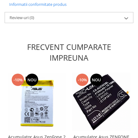
Informatii conformitate produs
Nokia
Samsung
Review-uri
(0)
Sony
Display
Acer
FRECVENT CUMPARATE
Alcatel
IMPREUNA
Allview
Asus
Asus
Blackberry
-10%
NOU
-10%
NOU
Blackview
Display Oneplus
HTC
HTC
Huawei
Iphone
IPOD
Acumulator Asus ZenFone 2
Acumulator Asus ZENFONE