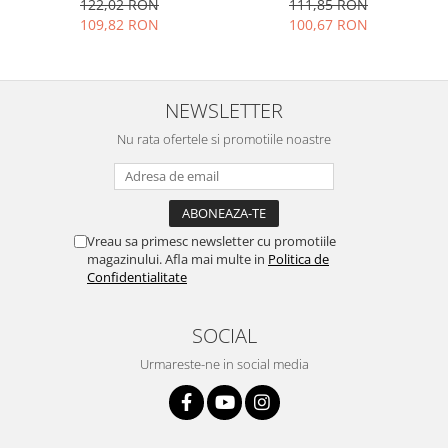
122,02 RON
111,85 RON
Placi de baza
109,82 RON
100,67 RON
Placa de baza Allview
Alcatel
Apple
NEWSLETTER
Asus
Nu rata ofertele si promotiile noastre
HTC
Huawei
LG
Nokia
Vreau sa primesc newsletter cu promotiile
Oppo
magazinului. Afla mai multe in
Politica de
Confidentialitate
Samsung
Sony
SOCIAL
Rama mijloc telefon
Urmareste-ne in social media
Allview
Allview
Huawei
LG