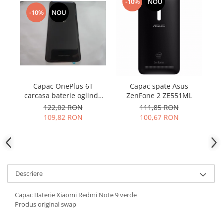
Samsung
-10%
NOU
Benzi flex
-10%
NOU
Sony
Banda tastatura
Cablu coaxial
Flex antena
Flex buton
Flex casca
Capac OnePlus 6T
Capac spate Asus
C
Flex incarcare
carcasa baterie oglinda
ZenFone 2 ZE551ML
Flex LCD
neagra
122,02 RON
111,85 RON
Flex pornire
109,82 RON
100,67 RON
Flex volum
Sonerie
Camera video telefon
Allview
Descriere
Apple
HTC
Capac Baterie Xiaomi Redmi Note 9 verde
Produs original swap
iPhone
LG