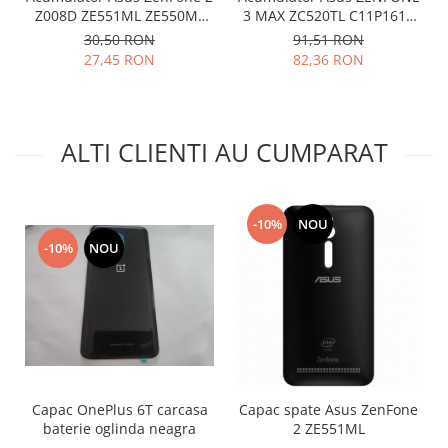
Z008D ZE551ML ZE550ML
3 MAX ZC520TL C11P1611
Lenovo
Z00AD C11P1424 folosit
Compatibil
30,50 RON
91,51 RON
LG
27,45 RON
82,36 RON
Motorola
Nokia
Oppo
ALTI CLIENTI AU CUMPARAT
Samsung
Sony
Vodafone
-10%
NOU
Wiko
-10%
NOU
Xiaomi
ZTE
Mufa incarcare
Allview
Asus
Lenovo
Capac OnePlus 6T carcasa
Capac spate Asus ZenFone
Nokia
baterie oglinda neagra
2 ZE551ML
Samsung