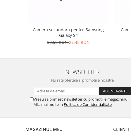
Nokia
Samsung
Sony
Display
Camera secundara pentru Samsung
Came
Galaxy S4
Acer
30,50 RON
27,45 RON
Alcatel
Allview
Asus
Asus
NEWSLETTER
Blackberry
Nu rata ofertele si promotiile noastre
Blackview
Display Oneplus
HTC
Vreau sa primesc newsletter cu promotiile magazinului.
Afla mai multe in
Politica de Confidentialitate
HTC
Huawei
Iphone
MAGAZINUL MEU
CLIENTI
IPOD