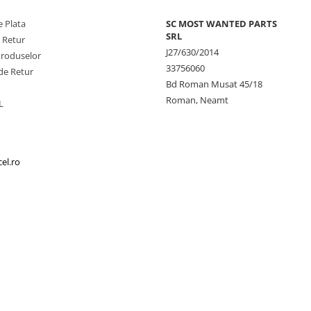
 Plata
SC MOST WANTED PARTS
SRL
e Retur
J27/630/2014
Produselor
33756060
de Retur
Bd Roman Musat 45/18
Roman, Neamt
L