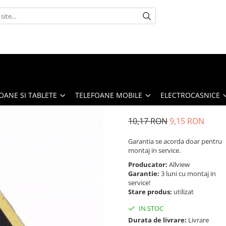
OANE SI TABLETE
TELEFOANE MOBILE
ELECTROCASNICE
10,17 RON
9,15 RON
Garantia se acorda doar pentru
montaj in service.
Producator:
Allview
Garantie:
3 luni cu montaj in
service!
Stare produs:
utilizat
IN STOC
Durata de livrare:
Livrare