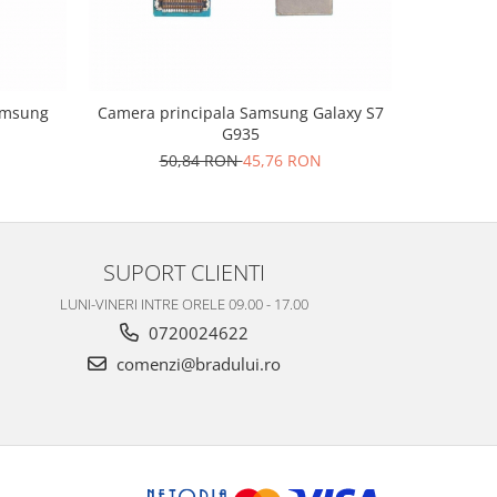
amsung
Camera principala Samsung Galaxy S7
Camera 
G935
3
50,84 RON
45,76 RON
SUPORT CLIENTI
LUNI-VINERI INTRE ORELE 09.00 - 17.00
0720024622
comenzi@bradului.ro