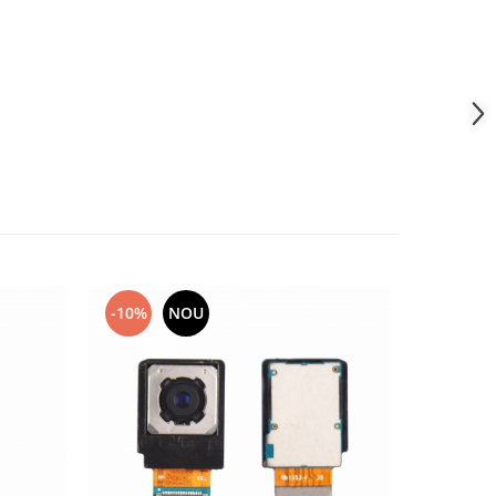
-10%
NOU
-10%