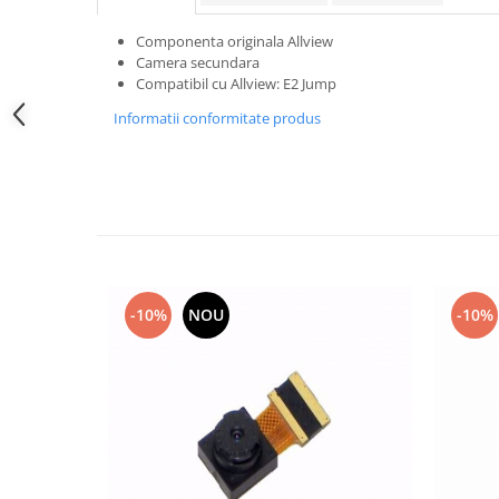
Samsung
Benzi flex
Sony
Componenta originala Allview
Banda tastatura
Camera secundara
Cablu coaxial
Compatibil cu Allview: E2 Jump
Flex antena
Informatii conformitate produs
Flex buton
Flex casca
Flex incarcare
Flex LCD
Flex pornire
Flex volum
Sonerie
-10%
NOU
-10%
Camera video telefon
Allview
Apple
HTC
iPhone
LG