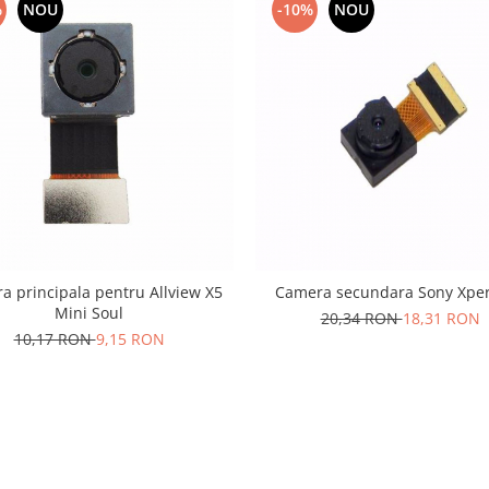
%
NOU
-10%
NOU
a principala pentru Allview X5
Camera secundara Sony Xper
Mini Soul
20,34 RON
18,31 RON
10,17 RON
9,15 RON