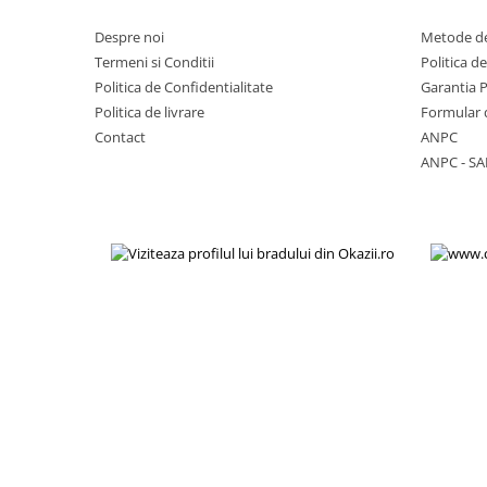
Lenovo
Despre noi
Metode de
LG
Termeni si Conditii
Politica d
Motorola
Politica de Confidentialitate
Garantia 
Nokia
Politica de livrare
Formular 
Oppo
Contact
ANPC
ANPC - SA
Samsung
Sony
Vodafone
Wiko
Xiaomi
ZTE
Mufa incarcare
Allview
Asus
Lenovo
Nokia
Samsung