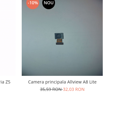
-10%
NOU
-10%
N
ia Z5
Camera principala Allview A8 Lite
Camera se
35,59 RON
32,03 RON
10,