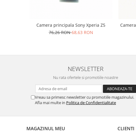
Nokia
Samsung
Sony
Camera principala Sony Xperia Z5
Camera 
Display
76,26 RON
68,63 RON
Acer
Alcatel
Allview
Asus
NEWSLETTER
Asus
Nu rata ofertele si promotiile noastre
Blackberry
Blackview
Display Oneplus
Vreau sa primesc newsletter cu promotiile magazinului.
HTC
Afla mai multe in
Politica de Confidentialitate
HTC
Huawei
Iphone
MAGAZINUL MEU
CLIENTI
IPOD