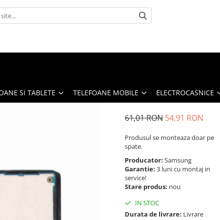
OANE SI TABLETE
TELEFOANE MOBILE
ELECTROCASNICE
61,01 RON
54,91 RON
Produsul se monteaza doar pe
spate.
Producator:
Samsung
Garantie:
3 luni cu montaj in
service!
Stare produs:
nou
IN STOC
Durata de livrare:
Livrare