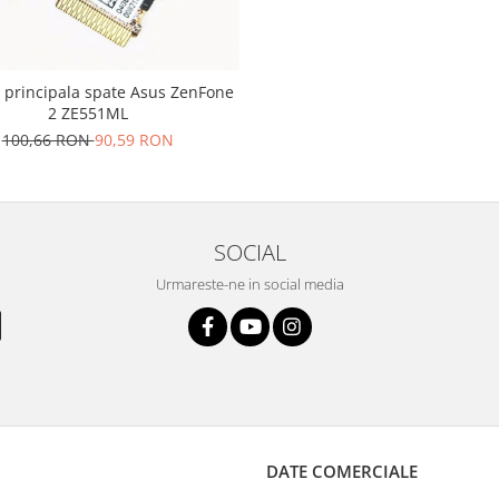
principala spate Asus ZenFone
2 ZE551ML
100,66 RON
90,59 RON
SOCIAL
Urmareste-ne in social media
DATE COMERCIALE