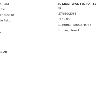
 Plata
SC MOST WANTED PARTS
SRL
e Retur
J27/630/2014
Produselor
33756060
de Retur
Bd Roman Musat 45/18
Roman, Neamt
L