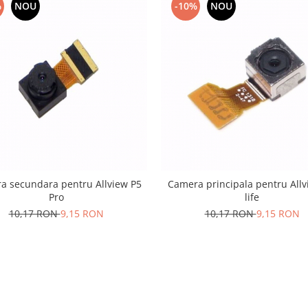
%
NOU
-10%
NOU
a secundara pentru Allview P5
Camera principala pentru Allv
Pro
life
10,17 RON
9,15 RON
10,17 RON
9,15 RON