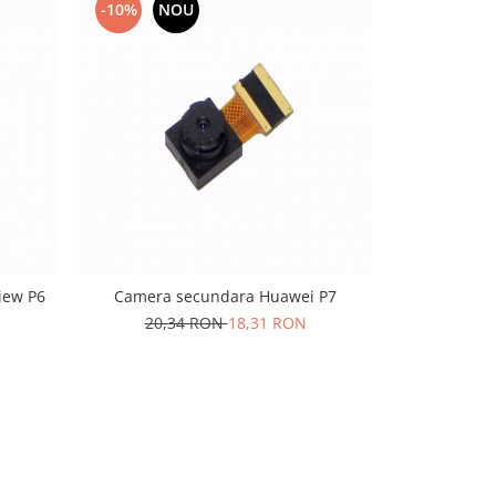
-10%
NOU
-10%
N
iew P6
Camera secundara Huawei P7
Camera prin
20,34 RON
18,31 RON
10,