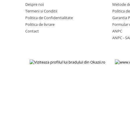
Despre noi
Metode de
Lenovo
Termeni si Conditii
Politica d
LG
Politica de Confidentialitate
Garantia 
Motorola
Politica de livrare
Formular 
Nokia
Contact
ANPC
Oppo
ANPC - SA
Samsung
Sony
Vodafone
Wiko
Xiaomi
ZTE
Mufa incarcare
Allview
Asus
Lenovo
Nokia
Samsung