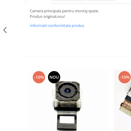
Samsung
Benzi flex
Sony
Camera principala pentru montaj spate.
Banda tastatura
Produs original,nou!
Cablu coaxial
Informatii conformitate produs
Flex antena
Flex buton
Flex casca
Flex incarcare
Flex LCD
Flex pornire
Flex volum
-10%
NOU
-10%
Sonerie
Camera video telefon
Allview
Apple
HTC
iPhone
LG