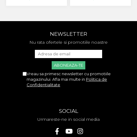
Huawei
LG
Nokia
Oppo
Samsung
NEWSLETTER
Sony
Nu rata ofertele si promotiile noastre
Rama Mijloc Telefon
Allview
Allview
Huawei
Vreau sa primesc newsletter cu promotiile
LG
magazinului. Afla mai multe in
Politica de
Confidentialitate
Nokia
Samsung
Vodafone
Xiaomi
SOCIAL
Touchscreen
Urmareste-ne in social media
Acer
ALCATEL