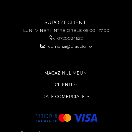
Allview
Blackberry
E-BODA
SUPORT CLIENTI
Google
LUNI-VINERI INTRE ORELE 09.00 - 17.00
HTC
0720024622
Iphone
LG
comenzi@bradului.ro
MEIZU
Motorola
Nokia
MAGAZINUL MEU
Philips
Sony
CLIENTI
Touchscreen Huawei
Touchscreen Lenovo
DATE COMERCIALE
Touchscreen Samsung
UTOK
Vodafone
Vonino
Wiko