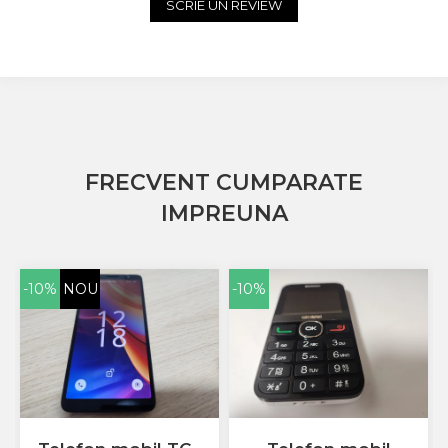
SCRIE UN REVIEW
Sony
Vodafone
Wiko
Xiaomi
ZTE
Mufa Incarcare
FRECVENT CUMPARATE
Allview
Asus
IMPREUNA
Lenovo
Nokia
Samsung
-10%
NOU
-10%
Placi De Baza
Placa de baza Allview
Alcatel
Apple
Asus
HTC