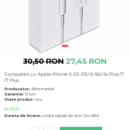
Telefoane Motorola
Bang & Olufsen
Polish
Becker
Telefoane Nokia
Accesorii laptop
Black & Decker
Alte componente
Telefoane Orange
Blackview
Buton
Bose
Telefoane Philips
Cablu de date
Bosh
Camera Principala
Telefoane Realme
Casio
Capac
Compex
Telefoane Samsung
Carduri memorie
Cubot
30,50 RON
27,45 RON
Casti handsfree
Telefoane Sony
Dewalt
Cip
Telefoane Vonino
Doogee
Compatibil cu: Apple iPhone 5 /5S /SE/ 6 /6S/ 6s Plus /7
Cip imprimanta
e-boda
/7 Plus
Telefoane Vonino
Cititor Sim
Gardena
Curea ceas
Producator:
Aftermarket
Telefoane Wiko
Google
Garantie:
12 luni
Cutii telefoane
HTC
Stare produs:
nou
Telefoane Zte
Difuzor
iHunt
IN STOC
Filtru Camera
Telefon Asus
JBL
Durata de livrare:
Livrare rapidă din stoc (24-48h)
Folie scticla
Kodak
Telefon E-Boda
Geam camera
Logitec