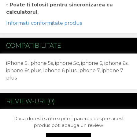
- Poate fi folosit pentru sincronizarea cu
Acer
calculatorul.
Alcatel
Allview
Informatii conformitate produs
Asus
Asus
Blackberry
COMPATIBILITATE
Blackview
Display Oneplus
iPhone 5, iphone 5s, iphone 5c, iphone 6, iphone 6s,
HTC
iphone 6s plus, iphone 6 plus, iphone 7, iphone 7
HTC
plus
Huawei
Iphone
IPOD
Lenovo
REVIEW-URI
(0)
LG
Motorola
Daca doresti sa iti exprimi parerea despre acest
Nokia
produs poti adauga un review.
Oppo
Samsung