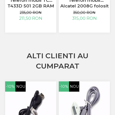
Telefon mobil TCL
Telefon mobil
Huawei
T433D 501 2GB RAM
Alcatel 2008G folosit
LG
32GB cu 4G
cu taste mari
235,00 RON
350,00 RON
Nokia
impecabil
211,50 RON
315,00 RON
Oppo
Samsung
Sony
Rama Mijloc Telefon
Allview
Allview
ALTI CLIENTI AU
Huawei
CUMPARAT
LG
Nokia
Samsung
Vodafone
-10%
NOU
-10%
NOU
Xiaomi
Touchscreen
Acer
ALCATEL