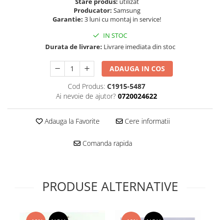
Folie scticla
Stare produs:
utilizat
Producator:
Samsung
Kodak
Geam camera
Garantie:
3 luni cu montaj in service!
Logitec
Huse
IN STOC
Makita
Laveta
Durata de livrare:
Livrare imediata din stoc
Maxcom
Mufa Jack
Meizu
Pen
ADAUGA IN COS
Nokia
Periute de dinti electrice
Cod Produs:
C1915-5487
OralB
Prelungitor USB
Ai nevoie de ajutor?
0720024622
Philips
Rama ras
RC LiPo
Suport MicroUSB
Adauga la Favorite
Cere informatii
Summer
Suport Sim
Toshiba
Suruburi
Comanda rapida
Ulefone
Taste
UMI
Carcasa telefon
Vodafone
Allview
PRODUSE ALTERNATIVE
Wella
Carcasa LG
Wiko Lenny
Carcasa Nokia
ZTE