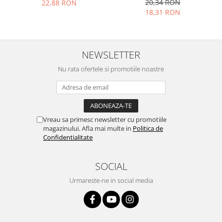
20,34 RON
22,88 RON
Placi de baza
18,31 RON
Placa de baza Allview
Alcatel
Apple
NEWSLETTER
Asus
Nu rata ofertele si promotiile noastre
HTC
Huawei
LG
Nokia
Vreau sa primesc newsletter cu promotiile
Oppo
magazinului. Afla mai multe in
Politica de
Confidentialitate
Samsung
Sony
SOCIAL
Rama mijloc telefon
Urmareste-ne in social media
Allview
Allview
Huawei
LG