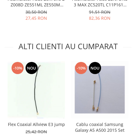
Z008D ZE551ML ZE550ML
3 MAX ZC520TL C11P1611
Lenovo
Z00AD C11P1424 folosit
Compatibil
30,50 RON
91,51 RON
LG
27,45 RON
82,36 RON
Motorola
Nokia
Oppo
ALTI CLIENTI AU CUMPARAT
Samsung
Sony
Vodafone
-10%
NOU
-10%
NOU
Wiko
Xiaomi
ZTE
Mufa incarcare
Allview
Asus
Lenovo
Flex Coaxial Allview E3 jump
Cablu coaxial Samsung
Nokia
Galaxy A5 A500 2015 Set
25,42 RON
Samsung