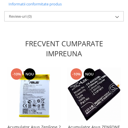
Informatii conformitate produs
Nokia
Samsung
Review-uri
(0)
Sony
Display
Acer
FRECVENT CUMPARATE
Alcatel
IMPREUNA
Allview
Asus
Asus
-10%
NOU
-10%
NOU
Blackberry
Blackview
Display Oneplus
HTC
HTC
Huawei
Iphone
IPOD
Acumulator Asus ZenFone 2
Acumulator Asus ZENFONE