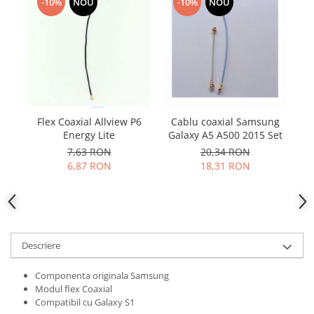
Samsung
-10%
NOU
-10%
NOU
Benzi flex
Sony
Banda tastatura
Cablu coaxial
Flex antena
Flex buton
Flex casca
Flex Coaxial Allview P6
Cablu coaxial Samsung
F
Flex incarcare
Energy Lite
Galaxy A5 A500 2015 Set
Flex LCD
7,63 RON
20,34 RON
Flex pornire
6,87 RON
18,31 RON
Flex volum
Sonerie
Camera video telefon
Allview
Descriere
Apple
HTC
Componenta originala Samsung
Modul flex Coaxial
iPhone
Compatibil cu Galaxy S1
LG