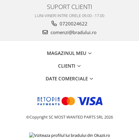
SUPORT CLIENTI
Nokia
Samsung
LUNI-VINERI INTRE ORELE 09.00 - 17.00
Vodafone
0720024622
Xiaomi
comenzi@bradului.ro
Touchscreen
Acer
MAGAZINUL MEU
ALCATEL
Allview
CLIENTI
Blackberry
DATE COMERCIALE
E-BODA
Google
HTC
Iphone
LG
©Copyright SC MOST WANTED PARTS SRL 2026
MEIZU
Motorola
Nokia