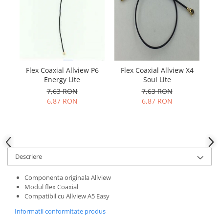
Samsung
Benzi flex
Sony
Banda tastatura
Cablu coaxial
Flex antena
Flex buton
Flex Coaxial Allview P6
Flex Coaxial Allview X4
F
Flex casca
Energy Lite
Soul Lite
Flex incarcare
7,63 RON
7,63 RON
Flex LCD
6,87 RON
6,87 RON
Flex pornire
Flex volum
Sonerie
Camera video telefon
Descriere
Allview
Componenta originala Allview
Apple
Modul flex Coaxial
HTC
Compatibil cu Allview A5 Easy
iPhone
Informatii conformitate produs
LG