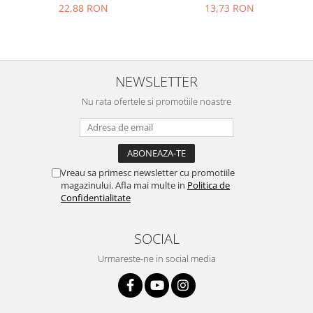
22,88 RON
13,73 RON
Placi de baza
Placa de baza Allview
Alcatel
Apple
NEWSLETTER
Asus
Nu rata ofertele si promotiile noastre
HTC
Huawei
LG
Nokia
Vreau sa primesc newsletter cu promotiile
Oppo
magazinului. Afla mai multe in
Politica de
Samsung
Confidentialitate
Sony
Rama mijloc telefon
SOCIAL
Allview
Urmareste-ne in social media
Allview
Huawei
LG