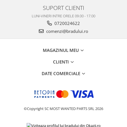
Nokia
SUPORT CLIENTI
Samsung
LUNI-VINERI INTRE ORELE 09.00 - 17.00
Vodafone
0720024622
Xiaomi
comenzi@bradului.ro
Touchscreen
Acer
MAGAZINUL MEU
ALCATEL
Allview
CLIENTI
Blackberry
DATE COMERCIALE
E-BODA
Google
HTC
Iphone
LG
©Copyright SC MOST WANTED PARTS SRL 2026
MEIZU
Motorola
Nokia