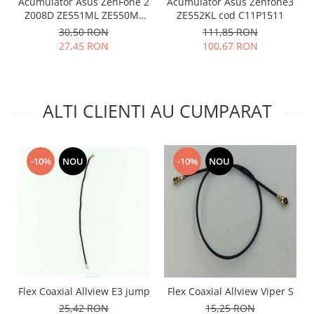
Acumulator Asus ZenFone 2
Acumulator Asus Zenfone3
Lenovo
Z008D ZE551ML ZE550ML
ZE552KL cod C11P1511
Z00AD C11P1424 folosit
LG
30,50 RON
111,85 RON
27,45 RON
100,67 RON
Motorola
Nokia
Oppo
Samsung
ALTI CLIENTI AU CUMPARAT
Sony
Vodafone
Wiko
-10%
NOU
-10%
NOU
Xiaomi
ZTE
Mufa incarcare
Allview
Asus
Lenovo
Nokia
Flex Coaxial Allview E3 jump
Flex Coaxial Allview Viper S
25,42 RON
15,25 RON
Samsung