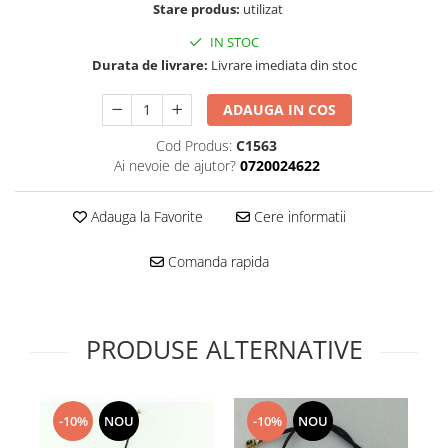
Folie scticla
Stare produs:
utilizat
Kodak
Geam camera
IN STOC
Logitec
Huse
Durata de livrare:
Livrare imediata din stoc
Makita
Laveta
Maxcom
Mufa Jack
ADAUGA IN COS
Meizu
Pen
Cod Produs:
C1563
Nokia
Periute de dinti electrice
Ai nevoie de ajutor?
0720024622
OralB
Prelungitor USB
Philips
Rama ras
Adauga la Favorite
Cere informatii
RC LiPo
Suport MicroUSB
Summer
Suport Sim
Comanda rapida
Toshiba
Suruburi
Ulefone
Taste
UMI
Carcasa telefon
PRODUSE ALTERNATIVE
Vodafone
Allview
Wella
Carcasa LG
Wiko Lenny
-10%
NOU
-10%
NOU
Carcasa Nokia
ZTE