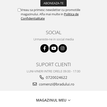
Nokia
Vreau sa primesc newsletter cu promotiile
Samsung
magazinului. Afla mai multe in
Politica de
Vodafone
Confidentialitate
Xiaomi
Touchscreen
SOCIAL
Acer
Urmareste-ne in social media
ALCATEL
Allview
Blackberry
E-BODA
SUPORT CLIENTI
Google
LUNI-VINERI INTRE ORELE 09.00 - 17.00
HTC
0720024622
Iphone
comenzi@bradului.ro
LG
MEIZU
Motorola
MAGAZINUL MEU
Nokia