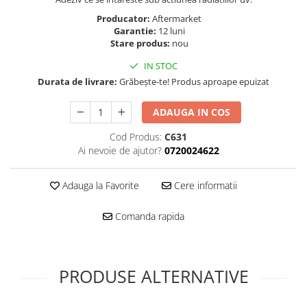
Folie scticla
Kodak
Producator:
Aftermarket
Geam camera
Garantie:
12 luni
Logitec
Huse
Stare produs:
nou
Makita
Laveta
IN STOC
Maxcom
Mufa Jack
Durata de livrare:
Grăbește-te! Produs aproape epuizat
Meizu
Pen
Nokia
Periute de dinti electrice
ADAUGA IN COS
OralB
Prelungitor USB
Cod Produs:
C631
Philips
Rama ras
Ai nevoie de ajutor?
0720024622
RC LiPo
Suport MicroUSB
Summer
Suport Sim
Adauga la Favorite
Cere informatii
Toshiba
Suruburi
Ulefone
Taste
Comanda rapida
UMI
Carcasa telefon
Vodafone
Allview
Wella
PRODUSE ALTERNATIVE
Carcasa LG
Wiko Lenny
Carcasa Nokia
ZTE