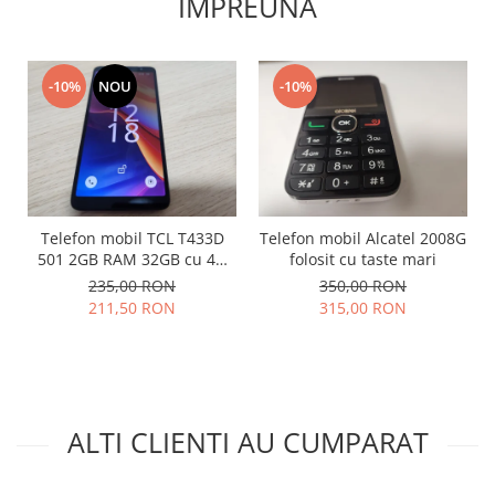
IMPREUNA
Lenovo
LG
Motorola
-10%
NOU
-10%
Nokia
Oppo
Samsung
Sony
Vodafone
Telefon mobil TCL T433D
Telefon mobil Alcatel 2008G
Wiko
501 2GB RAM 32GB cu 4G
folosit cu taste mari
Xiaomi
impecabil
235,00 RON
350,00 RON
211,50 RON
315,00 RON
ZTE
Mufa incarcare
Allview
Asus
Lenovo
ALTI CLIENTI AU CUMPARAT
Nokia
Samsung