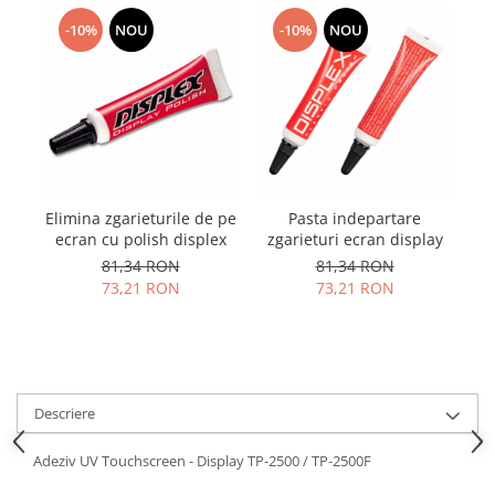
Samsung
Benzi flex
Sony
-10%
NOU
-10%
NOU
Banda tastatura
Cablu coaxial
Flex antena
Flex buton
Flex casca
Flex incarcare
Elimina zgarieturile de pe
Pasta indepartare
A
Flex LCD
ecran cu polish displex
zgarieturi ecran display
tra
Flex pornire
81,34 RON
81,34 RON
Flex volum
73,21 RON
73,21 RON
Sonerie
Camera video telefon
Allview
Apple
Descriere
HTC
iPhone
Adeziv UV Touchscreen - Display TP-2500 / TP-2500F
LG