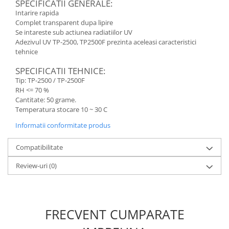
SPECIFICATII GENERALE:
Nokia
Intarire rapida
Complet transparent dupa lipire
Samsung
Se intareste sub actiunea radiatiilor UV
Sony
Adezivul UV TP-2500, TP2500F prezinta aceleasi caracteristici
Display
tehnice
Acer
SPECIFICATII TEHNICE:
Alcatel
Tip: TP-2500 / TP-2500F
RH <= 70 %
Allview
Cantitate: 50 grame.
Asus
Temperatura stocare 10 ~ 30 C
Asus
Informatii conformitate produs
Blackberry
Blackview
Compatibilitate
Display Oneplus
Review-uri
(0)
HTC
HTC
Huawei
FRECVENT CUMPARATE
Iphone
IPOD