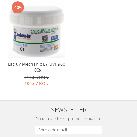
Placi de baza
-10%
Placa de baza Allview
Alcatel
Apple
Asus
HTC
Huawei
LG
Lac uv Mechanic LY-UVH900
100g
Nokia
111,85 RON
Oppo
100,67 RON
Samsung
Sony
Rama mijloc telefon
NEWSLETTER
Allview
Nu rata ofertele si promotiile noastre
Allview
Huawei
LG