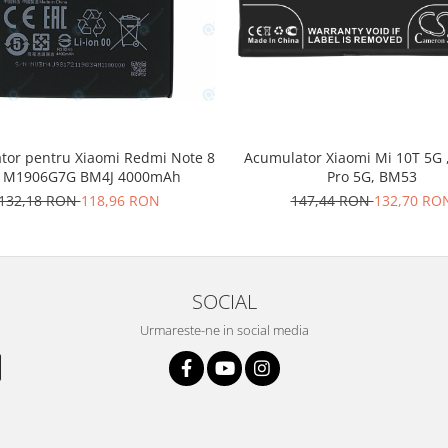
tor pentru Xiaomi Redmi Note 8
Acumulator Xiaomi Mi 10T 5G 
o M1906G7G BM4J 4000mAh
Pro 5G, BM53
132,18 RON
118,96 RON
147,44 RON
132,70 RO
SOCIAL
Urmareste-ne in social media