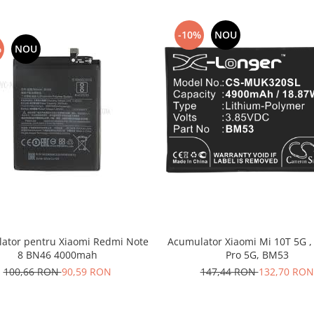
-10%
NOU
%
NOU
ator pentru Xiaomi Redmi Note
Acumulator Xiaomi Mi 10T 5G ,
8 BN46 4000mah
Pro 5G, BM53
100,66 RON
90,59 RON
147,44 RON
132,70 RON