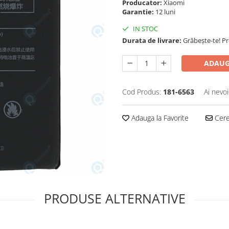
Producator:
Xiaomi
Garantie:
12 luni
IN STOC
Durata de livrare:
Grăbește-te! P
ADAUG
Cod Produs:
181-6563
Ai nevoi
Adauga la Favorite
Cere 
PRODUSE ALTERNATIVE