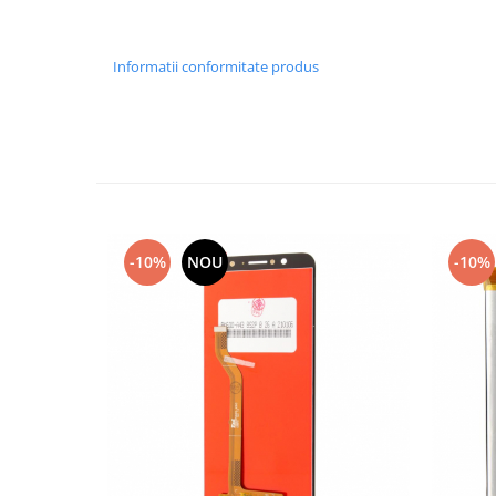
Nokia
Samsung
Informatii conformitate produs
Sony
Display
Acer
Alcatel
Allview
Asus
Asus
-10%
NOU
-10%
Blackberry
Blackview
Display Oneplus
HTC
HTC
Huawei
Iphone
IPOD