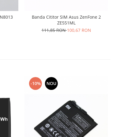
 N8013
Banda Cititor SIM Asus ZenFone 2
Acumul
ZE551ML
1
111,85 RON
100,67 RON
-10%
NOU
-10%