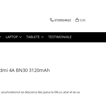
0720024622
0,00
LAPTOP
TABLETE
TESTIMONIALE
edmi 4A BN30 3120mAh
t acumulatorul se descarca des pana la 0%,cu atat el se va