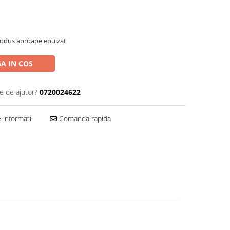
rodus aproape epuizat
A IN COS
e de ajutor?
0720024622
informatii
Comanda rapida