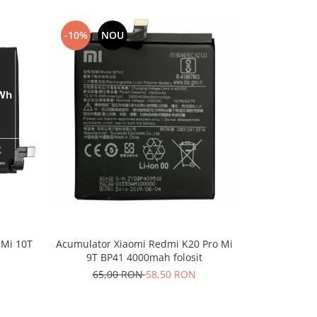
-10%
NOU
-10%
N
 Mi 10T
Acumulator Xiaomi Redmi K20 Pro Mi
Acumulato
9T BP41 4000mah folosit
91,
65,00 RON
58,50 RON