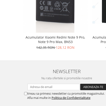
Placi de baza
Placa de baza Allview
Alcatel
Apple
Asus
HTC
Acumula
Acumulator Xiaomi Redmi Note 9 Pro,
Pr
Note 9 Pro Max, BN53
Huawei
142,35 RON
128,12 RON
LG
Nokia
Oppo
Samsung
NEWSLETTER
Sony
Nu rata ofertele si promotiile noastre
Rama mijloc telefon
Allview
Allview
Vreau sa primesc newsletter cu promotiile magazinului.
Afla mai multe in
Politica de Confidentialitate
Huawei
LG