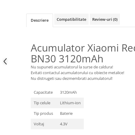
Samsung
Benzi flex
Sony
Banda tastatura
Compatibilitate
Review-uri
(0)
Descriere
Cablu coaxial
Flex antena
Flex buton
Acumulator Xiaomi Re
Flex casca
Flex incarcare
BN30 3120mAh
Flex LCD
Nu supuneti acumulatorul la surse de caldura!
Flex pornire
Evitati contactul acumulatorului cu obiecte metalice!
Flex volum
Nu distrugeti sau dezmembrati acumulatorul!
Sonerie
Capacitate
3120mAh
Camera video telefon
Allview
Tip celule
Lithium-ion
Apple
Tip produs
Baterie
HTC
Voltaj
4.3V
iPhone
LG