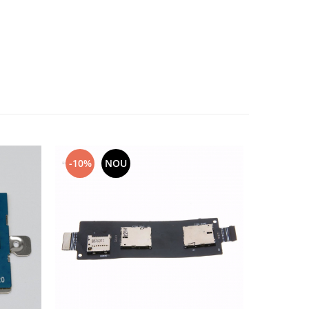
-10%
NOU
-10%