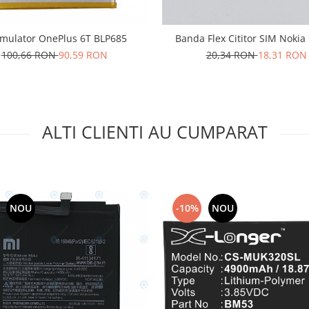
mulator OnePlus 6T BLP685
Banda Flex Cititor SIM Nokia
100,66 RON
90,59 RON
20,34 RON
18,31 RON
ALTI CLIENTI AU CUMPARAT
NOU
-10%
NOU