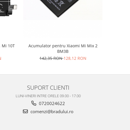
, Mi 10T
Acumulator pentru Xiaomi Mi Mix 2
Acumula
BM3B
13
N
142,35 RON
128,12 RON
SUPORT CLIENTI
LUNI-VINERI INTRE ORELE 09.00 - 17.00
0720024622
comenzi@bradului.ro