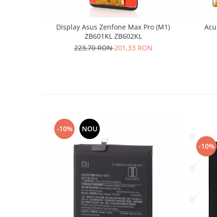
Lenovo
LG
Display Asus Zenfone Max Pro (M1)
Acu
Motorola
ZB601KL ZB602KL
Nokia
223,70 RON
201,33 RON
Oppo
Samsung
Sony
Vodafone
Wiko
Xiaomi
-10%
NOU
ZTE
-10%
Mufa incarcare
Allview
Asus
Lenovo
Nokia
Samsung