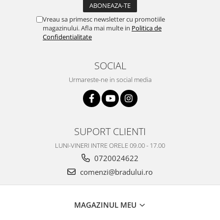
Nokia
Vreau sa primesc newsletter cu promotiile
Samsung
magazinului. Afla mai multe in
Politica de
Vodafone
Confidentialitate
Xiaomi
Touchscreen
SOCIAL
Acer
Urmareste-ne in social media
ALCATEL
Allview
Blackberry
E-BODA
SUPORT CLIENTI
Google
LUNI-VINERI INTRE ORELE 09.00 - 17.00
HTC
0720024622
Iphone
comenzi@bradului.ro
LG
MEIZU
MAGAZINUL MEU
Motorola
Nokia