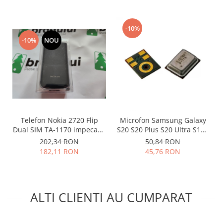
Lenovo
LG
-10%
Motorola
-10%
NOU
Nokia
Oppo
Samsung
Sony
Vodafone
Wiko
Telefon Nokia 2720 Flip
Microfon Samsung Galaxy
Xiaomi
Dual SIM TA-1170 impecabil
S20 S20 Plus S20 Ultra S10E
ZTE
| Fara Kaios Made in
S10 S10 Plus 3003-001243
202,34 RON
50,84 RON
Vietnam
182,11 RON
45,76 RON
Mufa incarcare
Allview
Asus
Lenovo
ALTI CLIENTI AU CUMPARAT
Nokia
Samsung