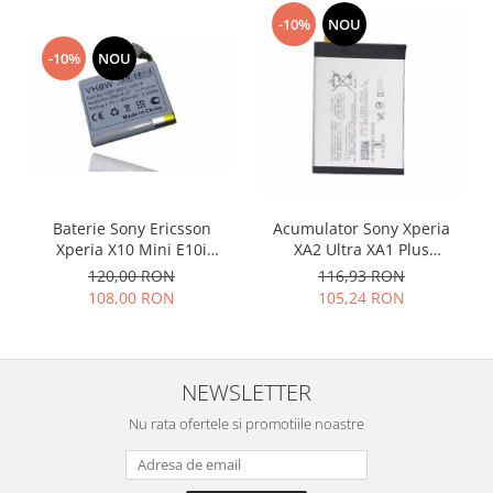
Placi de baza
-10%
NOU
Placa de baza Allview
-10%
NOU
Alcatel
Apple
Asus
HTC
Huawei
LG
Baterie Sony Ericsson
Acumulator Sony Xperia
Xperia X10 Mini E10i
XA2 Ultra XA1 Plus
Nokia
Compatibil
LIP1653ERPC
120,00 RON
116,93 RON
Oppo
108,00 RON
105,24 RON
Samsung
Sony
Rama mijloc telefon
NEWSLETTER
Allview
Nu rata ofertele si promotiile noastre
Allview
Huawei
LG