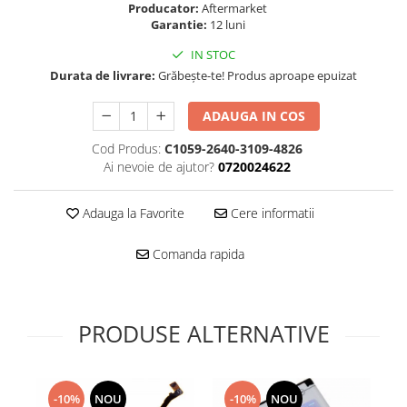
Folie scticla
Producator:
Aftermarket
Kodak
Garantie:
12 luni
Geam camera
Logitec
Huse
IN STOC
Makita
Laveta
Durata de livrare:
Grăbește-te! Produs aproape epuizat
Maxcom
Mufa Jack
Meizu
ADAUGA IN COS
Pen
Nokia
Periute de dinti electrice
Cod Produs:
C1059-2640-3109-4826
OralB
Ai nevoie de ajutor?
0720024622
Prelungitor USB
Philips
Rama ras
RC LiPo
Adauga la Favorite
Cere informatii
Suport MicroUSB
Summer
Suport Sim
Comanda rapida
Toshiba
Suruburi
Ulefone
Taste
UMI
Carcasa telefon
PRODUSE ALTERNATIVE
Vodafone
Allview
Wella
Carcasa LG
Wiko Lenny
Carcasa Nokia
ZTE
-10%
NOU
-10%
NOU