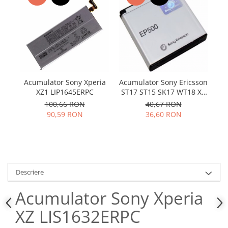
Samsung
Benzi flex
Sony
Banda tastatura
Cablu coaxial
Flex antena
Flex buton
Flex casca
Acumulator Sony Xperia
Acumulator Sony Ericsson
Ac
Flex incarcare
XZ1 LIP1645ERPC
ST17 ST15 SK17 WT18 X8
J3
U5 E15i wt18i wt19i EP500
Flex LCD
100,66 RON
40,67 RON
90,59 RON
36,60 RON
Flex pornire
Flex volum
Sonerie
Camera video telefon
Descriere
Allview
Apple
Acumulator Sony Xperia
HTC
XZ LIS1632ERPC
iPhone
LG