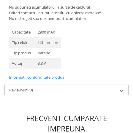
Nokia
Nu supuneti acumulatorul la surse de caldura!
Evitati contactul acumulatorului cu obiecte metalice!
Samsung
Nu distrugeti sau dezmembrati acumulatorul!
Sony
Display
Capacitate
2900 mAh
Acer
Tip celule
Lithium-ion
Alcatel
Tip produs
Baterie
Allview
Asus
Voltaj
3.8 V
Asus
Blackberry
Informatii conformitate produs
Blackview
Review-uri
(0)
Display Oneplus
HTC
HTC
Huawei
FRECVENT CUMPARATE
Iphone
IMPREUNA
IPOD