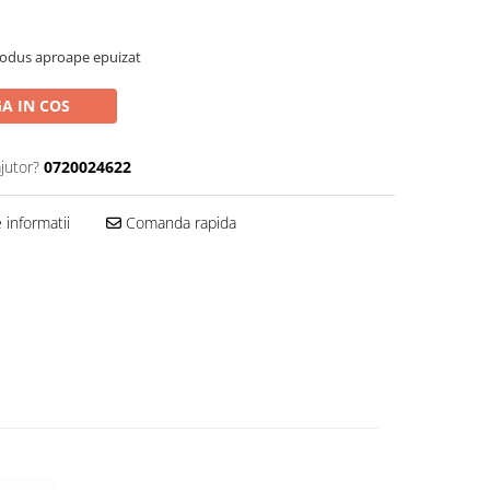
rodus aproape epuizat
A IN COS
jutor?
0720024622
informatii
Comanda rapida