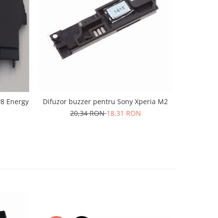
-10%
P8 Energy
Difuzor buzzer pentru Sony Xperia M2
Difuzor 
20,34 RON
18,31 RON