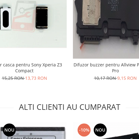
r casca pentru Sony Xperia Z3
Difuzor buzzer pentru Allview 
Compact
Pro
15,25 RON
13,73 RON
10,17 RON
9,15 RON
ALTI CLIENTI AU CUMPARAT
NOU
-10%
NOU