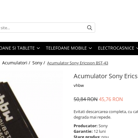
OANE SI TABLETE
TELEFOANE MOBILE
ELECTROCASNICE
/
Acumulatori /
Sony /
Acumulator Sony Ericsson BST-43
Acumulator Sony Eric
vhbw
50,84 RON
45,76 RON
Evitati descarcarea completa, cu ca
degrada mai repede.
Producator:
Sony
Garantie:
12 luni
Stare produs:
nou