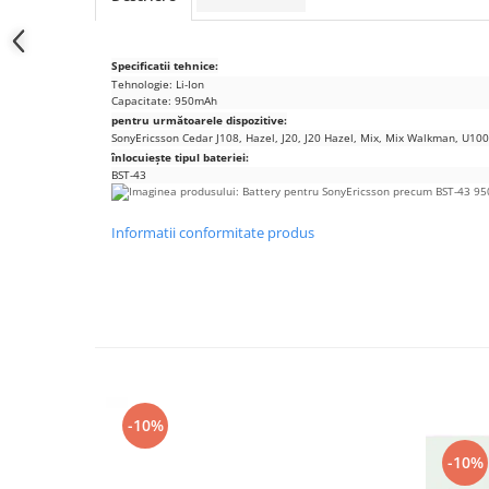
Samsung
Benzi flex
Sony
Banda tastatura
Specificatii tehnice:
Cablu coaxial
Tehnologie: Li-Ion
Capacitate: 950mAh
Flex antena
pentru următoarele dispozitive:
Flex buton
SonyEricsson Cedar J108, Hazel, J20, J20 Hazel, Mix, Mix Walkman, U100
înlocuiește tipul bateriei:
Flex casca
BST-43
Flex incarcare
Flex LCD
Informatii conformitate produs
Flex pornire
Flex volum
Sonerie
Camera video telefon
Allview
Apple
-10%
HTC
iPhone
-10%
LG