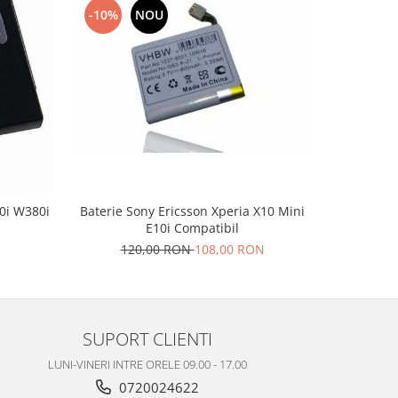
-10%
NOU
-10%
0i W380i
Baterie Sony Ericsson Xperia X10 Mini
Acumulato
E10i Compatibil
1
N
120,00 RON
108,00 RON
SUPORT CLIENTI
LUNI-VINERI INTRE ORELE 09.00 - 17.00
0720024622