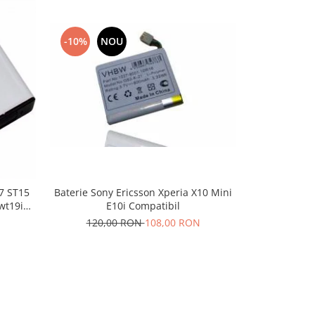
-10%
NOU
-20%
N
Baterie Sony Ericsson Xperia X10 Mini
7 ST15
Acumulator
E10i Compatibil
wt19i
120,00 RON
108,00 RON
50,