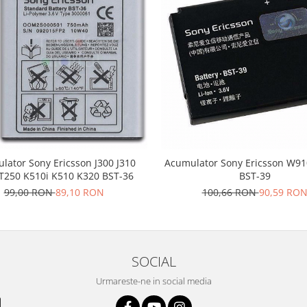
lator Sony Ericsson J300 J310
Acumulator Sony Ericsson W91
T250 K510i K510 K320 BST-36
BST-39
99,00 RON
89,10 RON
100,66 RON
90,59 RO
SOCIAL
Urmareste-ne in social media