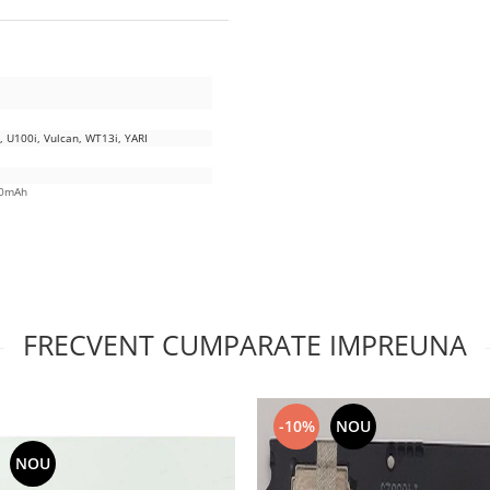
, U100i, Vulcan, WT13i, YARI
FRECVENT CUMPARATE IMPREUNA
-10%
NOU
NOU