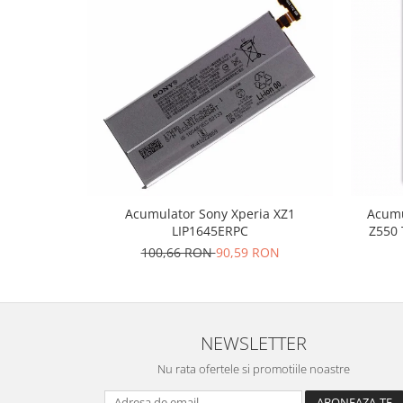
Lenovo
LG
Motorola
Nokia
Oppo
Samsung
Sony
Vodafone
Wiko
Acumulator Sony Xperia XZ1
Acumu
Xiaomi
LIP1645ERPC
Z550 
ZTE
100,66 RON
90,59 RON
Mufa incarcare
Allview
Asus
NEWSLETTER
Lenovo
Nu rata ofertele si promotiile noastre
Nokia
Samsung