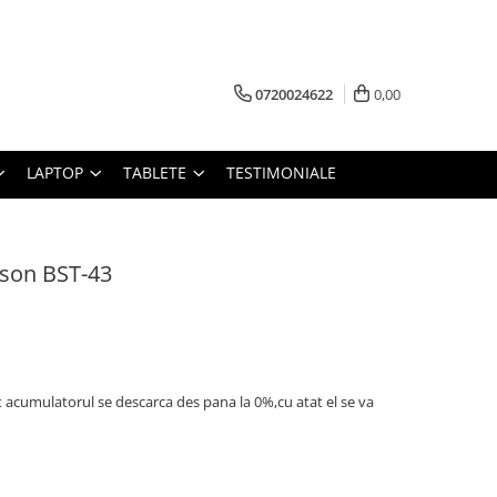
0720024622
0,00
LAPTOP
TABLETE
TESTIMONIALE
sson BST-43
t acumulatorul se descarca des pana la 0%,cu atat el se va