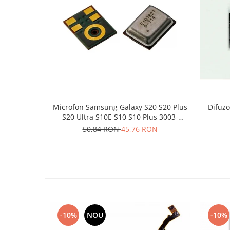
Nokia
Samsung
Sony
Display
Acer
Alcatel
Allview
Asus
Microfon Samsung Galaxy S20 S20 Plus
Difuzo
S20 Ultra S10E S10 S10 Plus 3003-
Asus
001243
50,84 RON
45,76 RON
Blackberry
Blackview
Display Oneplus
HTC
HTC
Huawei
Iphone
-10%
NOU
-10%
IPOD