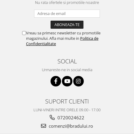
Nu rata ofertele si promotiile noastre
Nokia
Samsung
Vodafone
Xiaomi
Vreau sa primesc newsletter cu promotiile
Touchscreen
magazinului. Afla mai multe in
Politica de
Confidentialitate
Acer
ALCATEL
SOCIAL
Allview
Urmareste-ne in social media
Blackberry
E-BODA
Google
HTC
SUPORT CLIENTI
Iphone
LG
LUNI-VINERI INTRE ORELE 09.00 - 17.00
MEIZU
0720024622
Motorola
comenzi@bradului.ro
Nokia