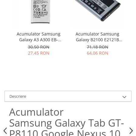
Samsung
Benzi flex
Sony
Banda tastatura
Cablu coaxial
Flex antena
Acumulator Samsung
Acumulator Samsung
Flex buton
Galaxy A3 A300 EB-
Galaxy B2100 E2121B
BA300ABE utilizat
C3300 E2120 M110 P900
Flex casca
30,50 RON
71,18 RON
AB553446BU SWAP
27,45 RON
64,06 RON
Flex incarcare
Flex LCD
Flex pornire
Flex volum
Sonerie
Camera video telefon
Descriere
Allview
Acumulator
Apple
HTC
Samsung Galaxy Tab GT-
iPhone
P8110 Google Nexus 10
LG