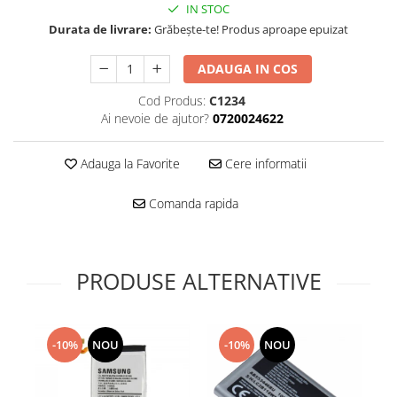
Folie scticla
IN STOC
Kodak
Geam camera
Durata de livrare:
Grăbește-te! Produs aproape epuizat
Logitec
Huse
Makita
ADAUGA IN COS
Laveta
Maxcom
Mufa Jack
Cod Produs:
C1234
Meizu
Pen
Ai nevoie de ajutor?
0720024622
Nokia
Periute de dinti electrice
OralB
Prelungitor USB
Adauga la Favorite
Cere informatii
Philips
Rama ras
Comanda rapida
RC LiPo
Suport MicroUSB
Summer
Suport Sim
Toshiba
Suruburi
Ulefone
PRODUSE ALTERNATIVE
Taste
UMI
Carcasa telefon
Vodafone
Allview
Wella
-10%
NOU
-10%
NOU
Carcasa LG
Wiko Lenny
Carcasa Nokia
ZTE