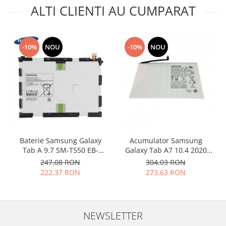
ALTI CLIENTI AU CUMPARAT
Placi de baza
Placa de baza Allview
Alcatel
-10%
NOU
-10%
NOU
Apple
Asus
HTC
Huawei
LG
Nokia
Oppo
Baterie Samsung Galaxy
Acumulator Samsung
Samsung
Tab A 9.7 SM-T550 EB-
Galaxy Tab A7 10.4 2020
Sony
BT550ABE originala
SM-T500 SM-T505 SCUD-
247,08 RON
304,03 RON
WT-N19 7040mAh GH81-
Rama mijloc telefon
222,37 RON
273,63 RON
19691A
Allview
Allview
Huawei
NEWSLETTER
LG