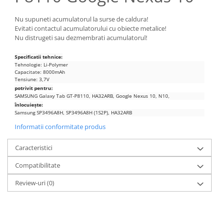
Nokia
Nu supuneti acumulatorul la surse de caldura!
Samsung
Evitati contactul acumulatorului cu obiecte metalice!
Sony
Nu distrugeti sau dezmembrati acumulatorul!
Display
Specificatii tehnice:
Acer
Tehnologie: Li-Polymer
Capacitate: 8000mAh
Alcatel
Tensiune: 3,7V
Allview
potrivit pentru:
SAMSUNG Galaxy Tab GT-P8110, HA32ARB, Google Nexus 10, N10,
Asus
înlocuiește:
Samsung SP3496A8H, SP3496A8H (1S2P), HA32ARB
Asus
Informatii conformitate produs
Blackberry
Blackview
Caracteristici
Display Oneplus
HTC
Compatibilitate
HTC
Review-uri
(0)
Huawei
Iphone
IPOD