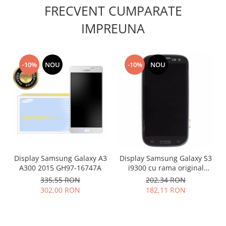
FRECVENT CUMPARATE
Lenovo
LG
IMPREUNA
Motorola
Nokia
Oppo
-10%
NOU
-10%
NOU
Samsung
Sony
Vodafone
Wiko
Xiaomi
ZTE
Mufa incarcare
Display Samsung Galaxy A3
Display Samsung Galaxy S3
A300 2015 GH97-16747A
i9300 cu rama original
Allview
negru
335,55 RON
202,34 RON
Asus
302,00 RON
182,11 RON
Lenovo
Nokia
Samsung