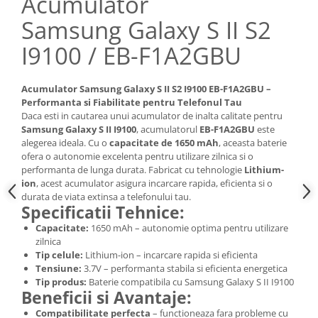
Acumulator
Nokia
Samsung Galaxy S II S2
Samsung
I9100 / EB-F1A2GBU
Sony
Display
Acumulator Samsung Galaxy S II S2 I9100 EB-F1A2GBU –
Acer
Performanta si Fiabilitate pentru Telefonul Tau
Alcatel
Daca esti in cautarea unui acumulator de inalta calitate pentru
Allview
Samsung Galaxy S II I9100
, acumulatorul
EB-F1A2GBU
este
alegerea ideala. Cu o
capacitate de 1650 mAh
, aceasta baterie
Asus
ofera o autonomie excelenta pentru utilizare zilnica si o
Asus
performanta de lunga durata. Fabricat cu tehnologie
Lithium-
ion
, acest acumulator asigura incarcare rapida, eficienta si o
Blackberry
durata de viata extinsa a telefonului tau.
Blackview
Specificatii Tehnice:
Display Oneplus
Capacitate:
1650 mAh – autonomie optima pentru utilizare
HTC
zilnica
Tip celule:
Lithium-ion – incarcare rapida si eficienta
HTC
Tensiune:
3.7V – performanta stabila si eficienta energetica
Huawei
Tip produs:
Baterie compatibila cu Samsung Galaxy S II I9100
Beneficii si Avantaje:
Iphone
Compatibilitate perfecta
– functioneaza fara probleme cu
IPOD