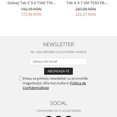
Galaxy Tab E 9.6 T560 T561
Tab A 9.7 SM-T550 EB-
Philips
EB-BT561ABE original
BT550ABE originala
192,18 RON
247,08 RON
Sony
172,96 RON
222,37 RON
Touchscreen Huawei
Touchscreen Lenovo
Touchscreen Samsung
UTOK
NEWSLETTER
Vodafone
Nu rata ofertele si promotiile noastre
Vonino
Wiko
ZTE
Vreau sa primesc newsletter cu promotiile
magazinului. Afla mai multe in
Politica de
Confidentialitate
SOCIAL
Urmareste-ne in social media