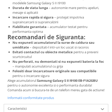
modelele Samsung Galaxy S II I9100
Lenovo
Durata de viata lunga
– autonomie mare pentru apeluri,
LG
mesaje si aplicatii
Incarcare rapida si sigura
– protejat impotriva
Motorola
supraincarcarii si supraincalzirii
Nokia
Fiabilitate garantata
– acumulator testat pentru
Oppo
performanta optima
Recomandari de Siguranta:
Samsung
Nu expuneti acumulatorul la surse de caldura sau
Sony
umiditate
– depozitati-l intr-un loc uscat si racoros
Vodafone
Evitati contactul cu obiecte metalice
pentru a preveni
scurtcircuitul
Wiko
Nu perforati, nu demontati si nu expuneti bateria la foc
Xiaomi
– manipulati acumulatorul cu grija
ZTE
Folositi doar incarcatoare originale sau compatibile
pentru o incarcare sigura
Mufa incarcare
Alege acumulatorul
Samsung Galaxy S II I9100 EB-F1A2GBU
Allview
pentru o autonomie excelenta si o performanta durabila!
Comanda acum si bucura-te de un telefon mereu gata de actiune!
Asus
Lenovo
Informatii conformitate produs
Nokia
Caracteristici
Samsung