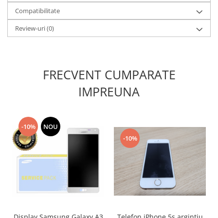
Placi de baza
Compatibilitate
Placa de baza Allview
Review-uri
(0)
Alcatel
Apple
Asus
FRECVENT CUMPARATE
HTC
Huawei
IMPREUNA
LG
Nokia
Oppo
-10%
NOU
Samsung
-10%
Sony
Rama mijloc telefon
Allview
Allview
Huawei
LG
Display Samsung Galaxy A3
Telefon iPhone 5s argintiu