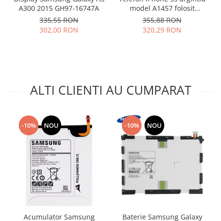
A300 2015 GH97-16747A
model A1457 folosit
Nokia
impecabil
335,55 RON
355,88 RON
Samsung
302,00 RON
320,29 RON
Vodafone
Xiaomi
Touchscreen
Acer
ALTI CLIENTI AU CUMPARAT
ALCATEL
Allview
Blackberry
-10%
NOU
-10%
NOU
E-BODA
Google
HTC
Iphone
LG
MEIZU
Motorola
Acumulator Samsung
Baterie Samsung Galaxy
Nokia