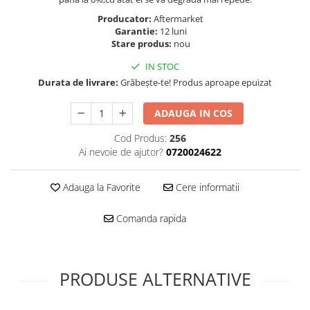
Folie scticla
Kodak
Producator:
Aftermarket
Geam camera
Garantie:
12 luni
Logitec
Huse
Stare produs:
nou
Makita
Laveta
IN STOC
Maxcom
Mufa Jack
Durata de livrare:
Grăbește-te! Produs aproape epuizat
Meizu
Pen
Nokia
Periute de dinti electrice
ADAUGA IN COS
OralB
Prelungitor USB
Cod Produs:
256
Philips
Rama ras
Ai nevoie de ajutor?
0720024622
RC LiPo
Suport MicroUSB
Summer
Suport Sim
Adauga la Favorite
Cere informatii
Toshiba
Suruburi
Ulefone
Taste
Comanda rapida
UMI
Carcasa telefon
Vodafone
Allview
Wella
PRODUSE ALTERNATIVE
Carcasa LG
Wiko Lenny
Carcasa Nokia
ZTE