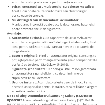
acumulatorul și poate afecta performanța acestuia.
Lenovo
Evitati contactul acumulatorului cu obiecte metalice!
LG
Acest lucru poate cauza scurtcircuite sau chiar scurgeri
periculoase de energie.
Motorola
Nu distrugeti sau dezmembrati acumulatorul!
Nokia
Manipularea incorectă poate duce la deteriorarea bateriei și
poate prezenta riscuri de siguranță.
Oppo
Avantaje:
Samsung
Autonomie extinsă:
Cu o capacitate de 3100 mAh, acest
Sony
acumulator asigură o utilizare îndelungată a telefonului, fiind
ideal pentru utilizatorii activi care au nevoie de o baterie de
Vodafone
lungă durată.
Wiko
Baterie originală:
Fiind un acumulator original Samsung, te
Xiaomi
poți aștepta la o performanță excelentă și la o compatibilitate
perfectă cu telefonul tău Galaxy J5 (2016).
ZTE
Siguranță și fiabilitate:
Tehnologia Lithium-ion garantează
Mufa incarcare
un acumulator sigur și eficient, cu riscuri minime de
supraîncălzire sau defectare.
Allview
Ușor de instalat:
Acumulatorul este ușor de înlocuit și nu
Asus
necesită un specialist pentru instalare, ceea ce îl face o alegere
Lenovo
accesibilă pentru oricine.
De ce să alegi Acumulatorul Samsung Galaxy J5 (2016) EB-
Nokia
BJ510CBE?
Acumulatorul original Samsung Galaxy J5 (2016) EB-
Samsung
BJ510CBE reprezintă o soluție eficientă și sigură pentru înlocuirea