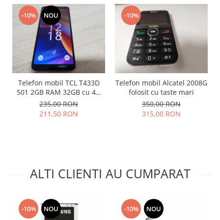
Nokia
-10%
NOU
-10%
Samsung
Vodafone
Xiaomi
Touchscreen
Acer
Telefon mobil TCL T433D
Telefon mobil Alcatel 2008G
ALCATEL
501 2GB RAM 32GB cu 4G
folosit cu taste mari
impecabil
Allview
235,00 RON
350,00 RON
211,50 RON
315,00 RON
Blackberry
E-BODA
Google
HTC
Iphone
ALTI CLIENTI AU CUMPARAT
LG
MEIZU
Motorola
-10%
NOU
-10%
NOU
Nokia