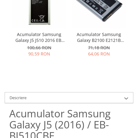
Samsung
Benzi flex
Sony
Banda tastatura
Cablu coaxial
Flex antena
Acumulator Samsung
Acumulator Samsung
Flex buton
Galaxy J5 J510 2016 EB-
Galaxy B2100 E2121B
BJ510BBC 3100mah
C3300 E2120 M110 P900
Flex casca
100,66 RON
71,18 RON
AB553446BU SWAP
90,59 RON
64,06 RON
Flex incarcare
Flex LCD
Flex pornire
Flex volum
Sonerie
Camera video telefon
Descriere
Allview
Acumulator Samsung
Apple
HTC
Galaxy J5 (2016) / EB-
iPhone
BJ510CBE
LG