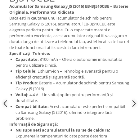
Acumulator Samsung Galaxy J5 (2016) EB-BJ510CBE – Baterie
Nokia
Originala, Performanta Ridicata
Samsung
Daca esti in cautarea unui acumulator de schimb pentru
Sony
Samsung Galaxy J5 (2016), acumulatorul EB-BJ510CBE este
alegerea perfecta pentru tine. Cu o capacitate mare si o
Display
performanta excelenta, acest acumulator original iti va asigura o
Acer
durata lunga de utilizare a telefonului tau, astfel incat sa te bucuri
de toate functionalitatile acestuia fara intreruperi.
Alcatel
Specificații Tehnice:
Allview
Capacitate:
3100 mAh – Oferă o autonomie îmbunătățită
Asus
pentru utilizare zilnică.
Tip Celule:
Lithium-ion – Tehnologie avansată pentru o
Asus
eficiență crescută și siguranță sporită.
Blackberry
Tip Produs:
Baterie – Acumulator de schimb pentru Samsung
Blackview
Galaxy J5 (2016).
Voltaj:
4.4 V – Un voltaj optim pentru performanță și
Display Oneplus
durabilitate.
HTC
Compatibilitate:
Acest acumulator este perfect compatibil
cu Samsung Galaxy J5 (2016), oferind o integrare fără
HTC
probleme.
Huawei
Informații de Siguranță:
Iphone
Nu supuneti acumulatorul la surse de caldura!
Expunerea la temperaturi ridicate poate deteriora
IPOD