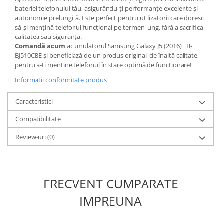
bateriei telefonului tău, asigurându-ți performanțe excelente și
Placi de baza
autonomie prelungită. Este perfect pentru utilizatorii care doresc
Placa de baza Allview
să-și mențină telefonul funcțional pe termen lung, fără a sacrifica
calitatea sau siguranța.
Alcatel
Comandă acum
acumulatorul Samsung Galaxy J5 (2016) EB-
Apple
BJ510CBE și beneficiază de un produs original, de înaltă calitate,
Asus
pentru a-ți menține telefonul în stare optimă de funcționare!
HTC
Informatii conformitate produs
Huawei
Caracteristici
LG
Nokia
Compatibilitate
Oppo
Review-uri
(0)
Samsung
Sony
Rama mijloc telefon
FRECVENT CUMPARATE
Allview
Allview
IMPREUNA
Huawei
LG