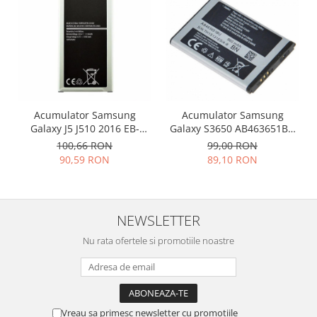
Philips
Sony
Touchscreen Huawei
Touchscreen Lenovo
Touchscreen Samsung
UTOK
Acumulator Samsung
Acumulator Samsung
Vodafone
Galaxy J5 J510 2016 EB-
Galaxy S3650 AB463651BU
BJ510BBC 3100mah
960mah
Vonino
100,66 RON
99,00 RON
90,59 RON
89,10 RON
Wiko
ZTE
NEWSLETTER
Nu rata ofertele si promotiile noastre
Vreau sa primesc newsletter cu promotiile