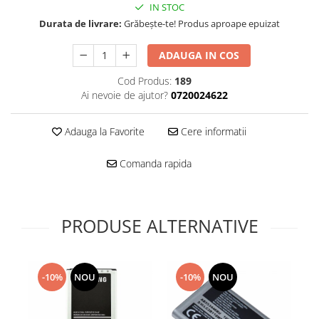
Folie scticla
IN STOC
Kodak
Geam camera
Durata de livrare:
Grăbește-te! Produs aproape epuizat
Logitec
Huse
Makita
ADAUGA IN COS
Laveta
Maxcom
Mufa Jack
Cod Produs:
189
Meizu
Pen
Ai nevoie de ajutor?
0720024622
Nokia
Periute de dinti electrice
OralB
Prelungitor USB
Adauga la Favorite
Cere informatii
Philips
Rama ras
Comanda rapida
RC LiPo
Suport MicroUSB
Summer
Suport Sim
Toshiba
Suruburi
Ulefone
PRODUSE ALTERNATIVE
Taste
UMI
Carcasa telefon
Vodafone
Allview
Wella
-10%
NOU
-10%
NOU
Carcasa LG
Wiko Lenny
Carcasa Nokia
ZTE