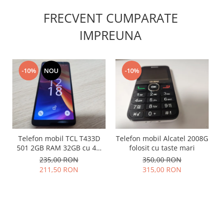
Placi de baza
FRECVENT CUMPARATE
Placa de baza Allview
IMPREUNA
Alcatel
Apple
Asus
-10%
NOU
-10%
HTC
Huawei
LG
Nokia
Oppo
Telefon mobil TCL T433D
Telefon mobil Alcatel 2008G
Samsung
501 2GB RAM 32GB cu 4G
folosit cu taste mari
Sony
impecabil
235,00 RON
350,00 RON
Rama mijloc telefon
211,50 RON
315,00 RON
Allview
Allview
Huawei
LG