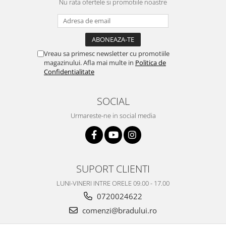
Nu rata ofertele si promotiile noastre
Philips
Sony
Touchscreen Huawei
Touchscreen Lenovo
Vreau sa primesc newsletter cu promotiile
magazinului. Afla mai multe in
Politica de
Touchscreen Samsung
Confidentialitate
UTOK
Vodafone
SOCIAL
Vonino
Wiko
Urmareste-ne in social media
ZTE
SUPORT CLIENTI
LUNI-VINERI INTRE ORELE 09.00 - 17.00
0720024622
comenzi@bradului.ro