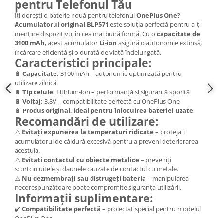
pentru Telefonul Tău
Nokia
Îți dorești o baterie nouă pentru telefonul
OnePlus One
?
Samsung
Acumulatorul original BLP571
este soluția perfectă pentru a-ți
menține dispozitivul în cea mai bună formă. Cu o
capacitate de
Sony
3100 mAh
, acest acumulator
Li-ion
asigură o autonomie extinsă,
Display
încărcare eficientă și o durată de viață îndelungată.
Caracteristici principale:
Acer
🔋
Capacitate:
3100 mAh – autonomie optimizată pentru
Alcatel
utilizare zilnică
Allview
🔋
Tip celule:
Lithium-ion – performanță și siguranță sporită
Asus
🔋
Voltaj:
3.8V – compatibilitate perfectă cu OnePlus One
🔋
Produs original, ideal pentru înlocuirea bateriei uzate
Asus
Recomandări de utilizare:
Blackberry
⚠️
Evitați expunerea la temperaturi ridicate
– protejați
Blackview
acumulatorul de căldură excesivă pentru a preveni deteriorarea
acestuia.
Display Oneplus
⚠️
Evitati contactul cu obiecte metalice
– preveniți
HTC
scurtcircuitele și daunele cauzate de contactul cu metale.
HTC
⚠️
Nu dezmembrați sau distrugeți bateria
– manipularea
necorespunzătoare poate compromite siguranța utilizării.
Huawei
Informații suplimentare:
Iphone
✔️
Compatibilitate perfectă
– proiectat special pentru modelul
IPOD
OnePlus One.