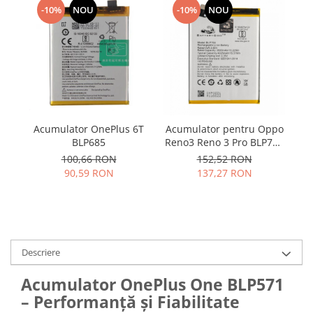
Samsung
-10%
NOU
-10%
NOU
Benzi flex
Sony
Banda tastatura
Cablu coaxial
Flex antena
Flex buton
Flex casca
Flex incarcare
Acumulator OnePlus 6T
Acumulator pentru Oppo
BLP685
Reno3 Reno 3 Pro BLP755
co
Flex LCD
4025mah
100,66 RON
152,52 RON
Flex pornire
90,59 RON
137,27 RON
Flex volum
Sonerie
Camera video telefon
Allview
Descriere
Apple
HTC
Acumulator OnePlus One BLP571
iPhone
– Performanță și Fiabilitate
LG