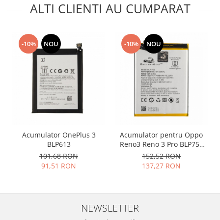
ALTI CLIENTI AU CUMPARAT
Nokia
Samsung
Vodafone
-10%
NOU
-10%
NOU
Xiaomi
Touchscreen
Acer
ALCATEL
Allview
Blackberry
E-BODA
Acumulator OnePlus 3
Acumulator pentru Oppo
Google
BLP613
Reno3 Reno 3 Pro BLP755
4025mah
HTC
101,68 RON
152,52 RON
91,51 RON
137,27 RON
Iphone
LG
MEIZU
Motorola
NEWSLETTER
Nokia