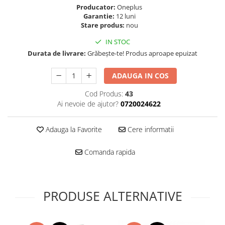
Folie scticla
Producator:
Oneplus
Kodak
Geam camera
Garantie:
12 luni
Logitec
Stare produs:
nou
Huse
Makita
Laveta
IN STOC
Maxcom
Mufa Jack
Durata de livrare:
Grăbește-te! Produs aproape epuizat
Meizu
Pen
ADAUGA IN COS
Nokia
Periute de dinti electrice
OralB
Prelungitor USB
Cod Produs:
43
Philips
Ai nevoie de ajutor?
0720024622
Rama ras
RC LiPo
Suport MicroUSB
Summer
Adauga la Favorite
Cere informatii
Suport Sim
Toshiba
Suruburi
Comanda rapida
Ulefone
Taste
UMI
Carcasa telefon
Vodafone
Allview
PRODUSE ALTERNATIVE
Wella
Carcasa LG
Wiko Lenny
Carcasa Nokia
ZTE