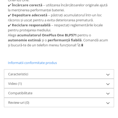
✔️
Încărcare corectă
– utilizarea încărcătoarelor originale ajută
Lenovo
la menținerea performanței bateriei.
LG
✔️
Depozitare adecvată
– păstrați acumulatorul într-un loc
Motorola
răcoros și uscat pentru a evita deteriorarea prematură.
✔️
Reciclare responsabilă
– respectați reglementările locale
Nokia
pentru protejarea mediului.
Oppo
Alege
acumulatorul OnePlus One BLP571
pentru o
Samsung
autonomie extinsă
și o
performanță fiabilă
. Comandă acum
și bucură-te de un telefon mereu funcțional! 🚀🔋
Sony
Vodafone
Wiko
Informatii conformitate produs
Xiaomi
ZTE
Caracteristici
Mufa incarcare
Video
(1)
Allview
Compatibilitate
Asus
Lenovo
Review-uri
(0)
Nokia
Samsung